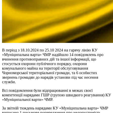
В період з 18.10.2024 по 25.10 2024 на гарячу лінію КУ
«Муніципальна варта» ЧМР надійшло 14 повідомлень про
вчинення противоправних дій та іншої інформації, що
стосується охорони публічного порядку, охорони
комунального майна на території обслуговування
Чорноморської територіальної громади, та 6 особистих
звернень громадян до нарядів установи під час несення
служби.
Всі повідомлення були відпрацюванні в межах своєї
компетенції нарядами ГШР (групою швидкого реагування) КУ
«Муніципальної варти» ЧМР.
За звітній тиждень нарядами КУ «Муніципальна варта» ЧМР
виписано 1 письмове попередження про недопустимість