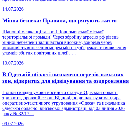
14.07.2026
Мінна безпека: Правила, що рятують життя
Шановні мешканці та гості Чорноморської міської
територіальної громади! Через збройну агресію рф рівень
мінної небезпеки залишається високим, зокрема через
можливість винесення морем мін на узбережжя та виявлення
уламків збитих повітряних цілей. ...
13.07.2026
В Одеській області визначено перелік пляжних
зон, відкритих для відвідування та оздоровлення
Попри складні умови воєнного стану, в Одеській області
триває оздоровчий сезон. Відповідно до наказу командира
оперативно-тактичного угруповання «Одеса» та начальника
Одеської обласної військової адміністрації від 03 липня 2026
року № 32/17 ...
09.07.2026