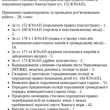
порушення правил благоустрою (ст. 152 КУпАП).
Припинено правопорушень та проведена роз’яснювальна
робота – 28, з них:
За ст. 152 КУпАП (порушення правил благоустрою) – 1.
За ст. 160 КУпАП (торгівля в невстановленому місці) –
2.
За ст. 178 ч 1 КУпАП (поява в п’яному стані або
розпивання алкогольних напоїв в громадському місці) –
18.
За ст. 175 ч1 КУпАП (куріння тютюнових виробів в
заборонених місцях) – 5.
За ст. 173 КУпАП (дрібне хуліганство) – 2.
Відпрацювання з іншими службами міста Чорноморська
(МУЖКГ, медична допомога, поліція та інші) – 3.
Складено 2 протоколи з працівниками поліції за
порушення правил виховання дітей (ст. 184 КУпАП).
Виявлено факти порушення комендантської години – 51.
Передано працівникам поліції порушників громадського
порядку, комендантської години тощо – 2.
Проведено оповіщень стосовно порушення правил
перебування осіб на пляжних зонах у межах
прибережної захисної смуги Чорного моря – 42.
Виїздів до сільських адміністрації – 7.