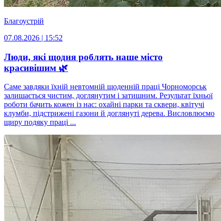
Благоустрій
07.08.2026 | 15:52
Люди, які щодня роблять наше місто
красивішим 🌿
Саме завдяки їхній невтомній щоденній праці Чорноморськ
залишається чистим, доглянутим і затишним. Результат їхньої
роботи бачить кожен із нас: охайні парки та сквери, квітучі
клумби, підстрижені газони й доглянуті дерева. Висловлюємо
щиру подяку праці ...