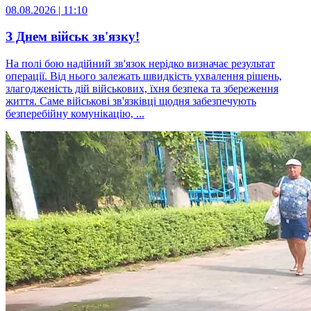
08.08.2026 | 11:10
З Днем військ зв'язку!
На полі бою надійний зв'язок нерідко визначає результат
операції. Від нього залежать швидкість ухвалення рішень,
злагодженість дій військових, їхня безпека та збереження
життя. Саме військові зв'язківці щодня забезпечують
безперебійну комунікацію, ...