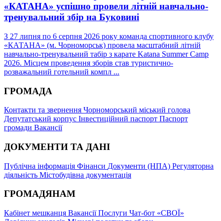
«КАТАНА» успішно провели літній навчально-
тренувальний збір на Буковині
З 27 липня по 6 серпня 2026 року команда спортивного клубу
«КАТАНА» (м. Чорноморськ) провела масштабний літній
навчально-тренувальний табір з карате Katana Summer Camp
2026. Місцем проведення зборів став туристично-
розважальний готельний компл ...
ГРОМАДА
Контакти та звернення
Чорноморський міський голова
Депутатський корпус
Інвестиційний паспорт
Паспорт
громади
Вакансії
ДОКУМЕНТИ ТА ДАНІ
Публічна інформація
Фінанси
Документи (НПА)
Регуляторна
діяльність
Містобудівна документація
ГРОМАДЯНАМ
Кабінет мешканця
Вакансії
Послуги
Чат-бот «СВОЇ»