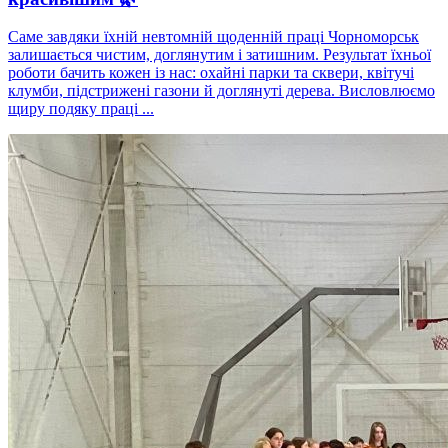
Саме завдяки їхній невтомній щоденній праці Чорноморськ
залишається чистим, доглянутим і затишним. Результат їхньої
роботи бачить кожен із нас: охайні парки та сквери, квітучі
клумби, підстрижені газони й доглянуті дерева. Висловлюємо
щиру подяку праці ...