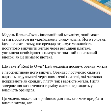
Модель Rent-to-Own - інноваційний механізм, який може
стати проривом на українському ринку житла. Його головна
ідея полягає в тому, що орендар отримує можливість
поступово викупити житло через регулярні платежі,
уникаючи необхідності сплачувати значний початковий
внесок, як це вимагає іпотека.
Що таке 🖌Rent-to-Own? Цей механізм поєднує оренду житла
з перспективою його викупу. Орендар поступово сплачує
вартість нерухомості через щомісячні платежі, які частково
покривають як орендну плату, так і вартість житла. Після
завершення визначеного терміну житло переходить у
власність орендаря.
Ця модель може стати рятівною для тих, хто хоче придбати
власне житло, але: