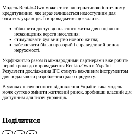
Модель Rent-to-Own може стати альтернативою іпотечному
кредитуванню, яке зараз залишається недоступним для
багатьох українців. Її впровадження дозволить:
збільшити доступ до власного житла для соціально
незахищених верств населення;
стимулювати будівництво нового житла;
забезпечити більш прозорий і справедливий ринок
нерухомості.
Укрфінжитло разом із міжнародними партнерами вже робить
перші кроки до впровадження Rent-to-Own в Україні.
Результати дослідження IFC стануть важливим інструментом
для подальшого розроблення цього продукту.
В умовах післявоєнного відновлення України така модель
може суттєво змінити житловий ринок, зробивши власний дім
доступним для тисяч українців.
Поділитися