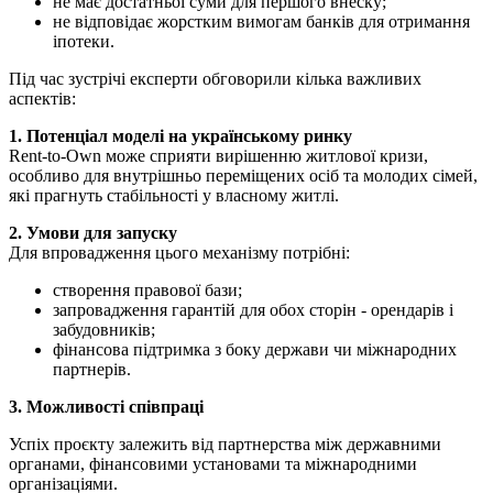
не має достатньої суми для першого внеску;
не відповідає жорстким вимогам банків для отримання
іпотеки.
Під час зустрічі експерти обговорили кілька важливих
аспектів:
1. Потенціал моделі на українському ринку
Rent-to-Own може сприяти вирішенню житлової кризи,
особливо для внутрішньо переміщених осіб та молодих сімей,
які прагнуть стабільності у власному житлі.
2. Умови для запуску
Для впровадження цього механізму потрібні:
створення правової бази;
запровадження гарантій для обох сторін - орендарів і
забудовників;
фінансова підтримка з боку держави чи міжнародних
партнерів.
3. Можливості співпраці
Успіх проєкту залежить від партнерства між державними
органами, фінансовими установами та міжнародними
організаціями.