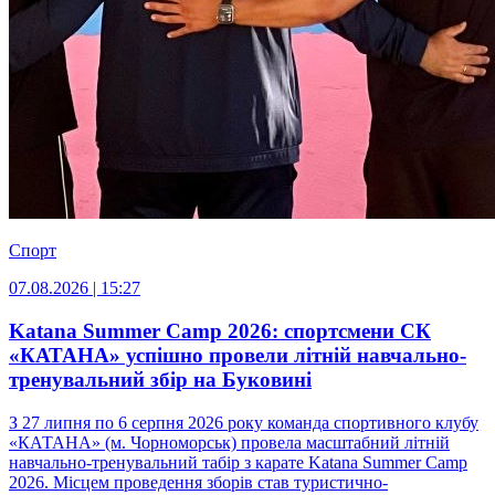
Спорт
07.08.2026 | 15:27
Katana Summer Camp 2026: спортсмени СК
«КАТАНА» успішно провели літній навчально-
тренувальний збір на Буковині
З 27 липня по 6 серпня 2026 року команда спортивного клубу
«КАТАНА» (м. Чорноморськ) провела масштабний літній
навчально-тренувальний табір з карате Katana Summer Camp
2026. Місцем проведення зборів став туристично-