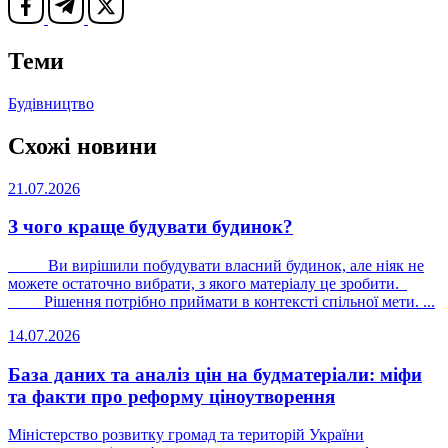
Теми
Будівництво
Схожі новини
21.07.2026
З чого краще будувати будинок?
Ви вирішили побудувати власний будинок, але ніяк не
можете остаточно вибрати, з якого матеріалу це зробити.
Рішення потрібно приймати в контексті спільної мети. ...
14.07.2026
База даних та аналіз цін на будматеріали: міфи
та факти про реформу ціноутворення
Міністерство розвитку громад та територій України