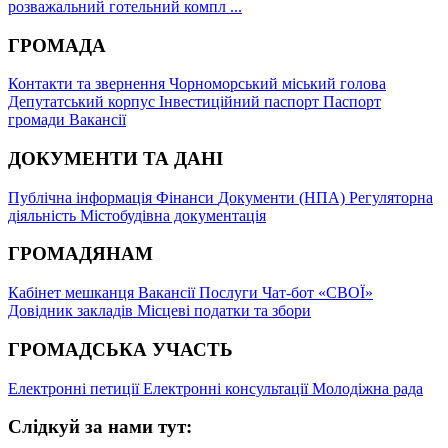
розважальний готельний компл ...
ГРОМАДА
Контакти та звернення
Чорноморський міський голова
Депутатський корпус
Інвестиційний паспорт
Паспорт
громади
Вакансії
ДОКУМЕНТИ ТА ДАНІ
Публічна інформація
Фінанси
Документи (НПА)
Регуляторна
діяльність
Містобудівна документація
ГРОМАДЯНАМ
Кабінет мешканця
Вакансії
Послуги
Чат-бот «СВОЇ»
Довідник закладів
Місцеві податки та збори
ГРОМАДСЬКА УЧАСТЬ
Електронні петиції
Електронні консультації
Молодіжна рада
Слідкуй за нами тут: