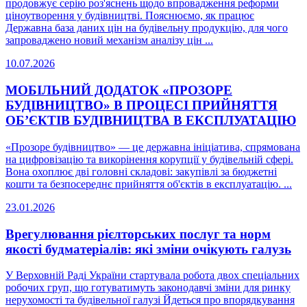
продовжує серію роз'яснень щодо впровадження реформи
ціноутворення у будівництві. Пояснюємо, як працює
Державна база даних цін на будівельну продукцію, для чого
запроваджено новий механізм аналізу цін ...
10.07.2026
МОБІЛЬНИЙ ДОДАТОК «ПРОЗОРЕ
БУДІВНИЦТВО» В ПРОЦЕСІ ПРИЙНЯТТЯ
ОБ’ЄКТІВ БУДІВНИЦТВА В ЕКСПЛУАТАЦІЮ
«Прозоре будівництво» — це державна ініціатива, спрямована
на цифровізацію та викорінення корупції у будівельній сфері.
Вона охоплює дві головні складові: закупівлі за бюджетні
кошти та безпосереднє прийняття об'єктів в експлуатацію. ...
23.01.2026
Врегулювання рієлторських послуг та норм
якості будматеріалів: які зміни очікують галузь
У Верховній Раді України стартувала робота двох спеціальних
робочих груп, що готуватимуть законодавчі зміни для ринку
нерухомості та будівельної галузі Йдеться про впорядкування