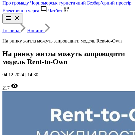
Про громаду
Чорноморськ туристичний
Безбар’єрний простір
Електронна черга
Чатбот
Головна
Новини
На ринку житла можуть запровадити модель Rent-to-Own
На ринку житла можуть запровадити
модель Rent-to-Own
04.12.2024 | 14:30
217