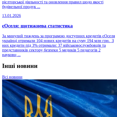
рієлторської діяльності та оновлення правил щодо якості
будівельної продук ...
13.01.2026
єОселя: щотижнева статистика
За минулий тиждень за програмою доступних кредитів єОселя
українці отримали 104 нових кредитів на суму 194 млн грн. З
них кредити під 3% отримали: 37 військовослужбовців та
представників сектору безпеки 5 медиків 5 педагогів 2
науковц ...
Інші новини
Всі новини