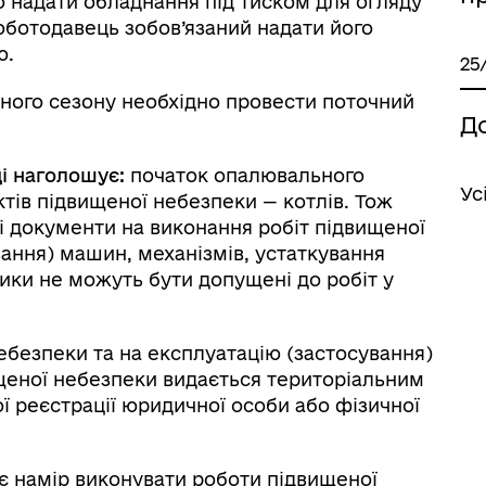
 надати обладнання під тиском для огляду
оботодавець зобов’язаний надати його
ю.
25
ного сезону необхідно провести поточний
Д
і наголошує:
початок опалювального
Ус
ктів підвищеної небезпеки — котлів. Тож
і документи на виконання робіт підвищеної
вання) машин, механізмів, устаткування
ики не можуть бути допущені до робіт у
ебезпеки та на експлуатацію (застосування)
щеної небезпеки видається територіальним
 реєстрації юридичної особи або фізичної
ає намір виконувати роботи підвищеної