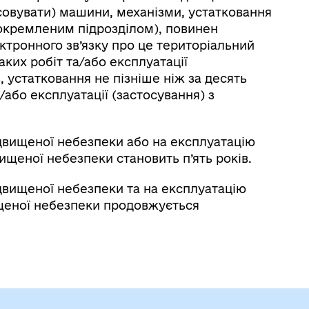
совувати) машини, механізми, устатковання
докремленим підрозділом), повинен
тронного зв’язку про це територіальний
ких робіт та/або експлуатації
, устатковання не пізніше ніж за десять
/або експлуатації (застосування) з
ідвищеної небезпеки або на експлуатацію
ищеної небезпеки становить п’ять років.
ідвищеної небезпеки та на експлуатацію
ищеної небезпеки продовжується