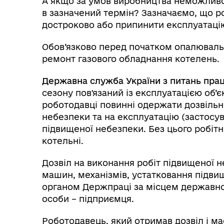
А якщо за умов виробництва неможливо
в зазначений термін? Зазначаємо, що р
достроково або припинити експлуатаці
Обов’язково перед початком опалюваль
ремонт газового обладнання котелень.
Державна служба України з питань прац
сезону пов'язаний із експлуатацією об’є
роботодавці повинні одержати дозвільн
небезпеки та на експлуатацію (застосу
підвищеної небезпеки. Без цього робітн
котельні.
Дозвіл на виконання робіт підвищеної н
машин, механізмів, устатковання підви
органом Держпраці за місцем державної
особи – підприємця.
Роботодавець, який отримав дозвіл і м