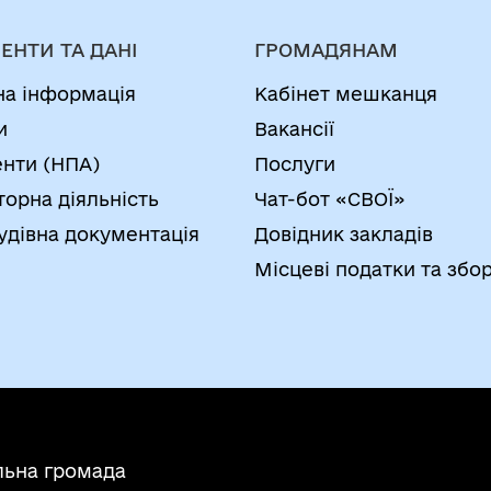
ЕНТИ ТА ДАНІ
ГРОМАДЯНАМ
на інформація
Кабінет мешканця
и
Вакансії
нти (НПА)
Послуги
торна діяльність
Чат-бот «СВОЇ»
удівна документація
Довідник закладів
Місцеві податки та збо
льна громада