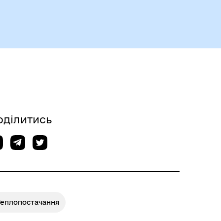
Чорноморськ туристичний
оділитись
Безбар’єрний простір
Теплопостачання