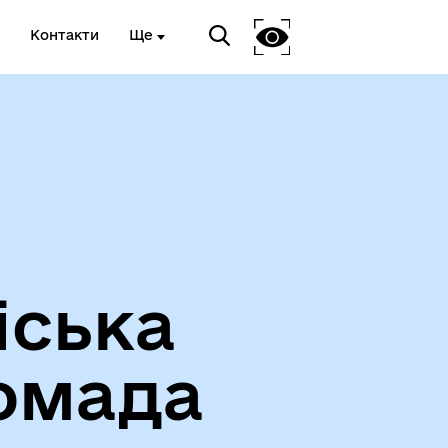
Контакти
Ще
Про громаду
іська
омада