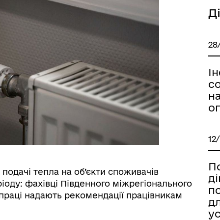
Д
28
І
с
на
о
12
П
 подачі тепла на об’єкти споживачів
ді
іоду: фахівці Південного міжрегіонального
по
праці надають рекомендації працівникам
д
ус