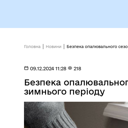
Кол
Виконавчий комітет
роб
Головна
Новини
Безпека опалювального сезо
09.12.2024 11:28
218
Безпека опалювальног
зимнього періоду
Міс