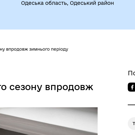
Одеська область, Одеський район
егіальні органи (ради,
ВЕТЕРАНАМ
очі групи, комісії)
ну впродовж зимнього періоду
П
о сезону впродовж
До уваги внутрішньо
цеві податки та збори
переміщених осіб