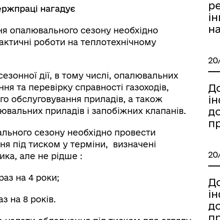
ре
ержпраці нагадує
і
н
ня опалювального сезону необхідно
актичні роботи на теплотехнічному
20
зонної дії, в тому числі, опалювальних
Д
ня та перевірку справності газоходів,
і
го обслуговування приладів, а також
д
ювальних приладів і запобіжних клапанів.
п
льного сезону необхідно провести
я під тиском у терміни, визначені
20
ка, але не рідше :
раз на 4 роки;
Д
і
з на 8 років.
д
п