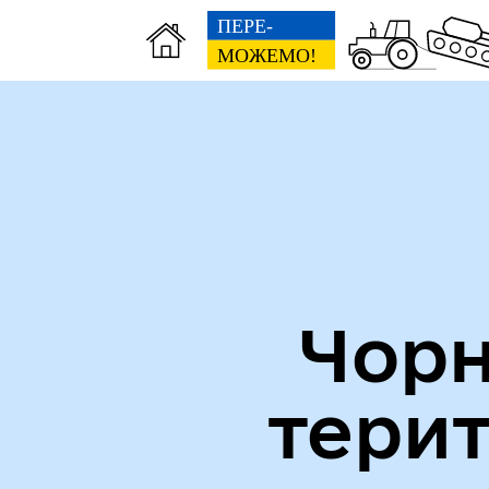
Міська рада
Пуб
Чорн
тери