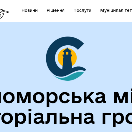
Новини
Рішення
Послуги
Муніципалітет
лічна інформація
Герої не вмирають!
оморська м
торіальна гр