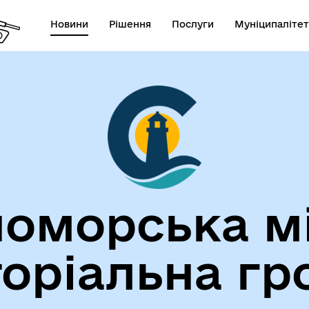
Новини
Рішення
Послуги
Муніципалітет
лічна інформація
Герої не вмирають!
оморська м
торіальна гр
егіальні органи (ради,
ВЕТЕРАНАМ
очі групи, комісії)