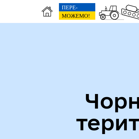
Міська рада
Пуб
Чорн
тери
Кол
Виконавчий комітет
роб