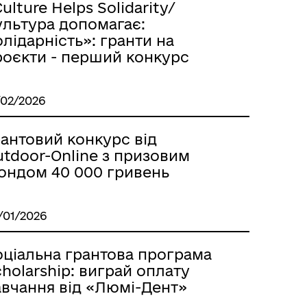
ulture Helps Solidarity/
ультура допомагає:
лідарність»: гранти на
роєкти - перший конкурс
/02/2026
рантовий конкурс від
utdoor-Online з призовим
ондом 40 000 гривень
/01/2026
оціальна грантова програма
holarship: виграй оплату
авчання від «Люмі-Дент»