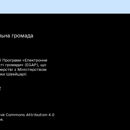
льна громада
ї Програми «Електронне
сті громади» (EGAP), що
нерстві з Міністерством
мки Швейцарії.
?
ive Commons Attribution 4.0
е.