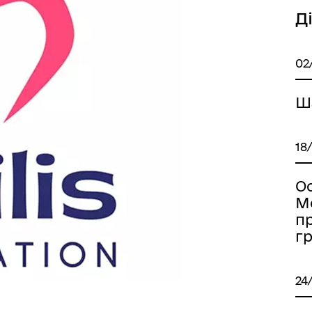
Д
02
Ш
18
Ос
M
п
г
24