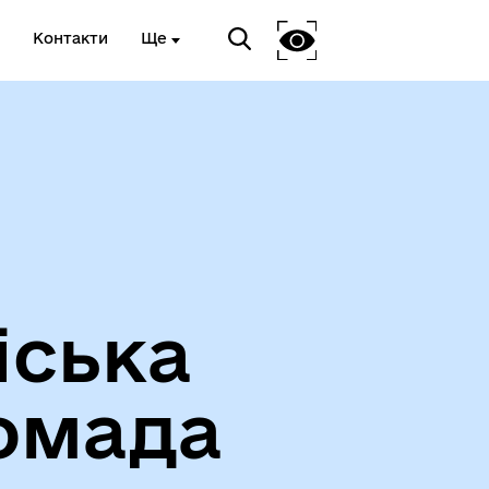
Контакти
Ще
Про громаду
іська
омада
Чорноморськ туристичний