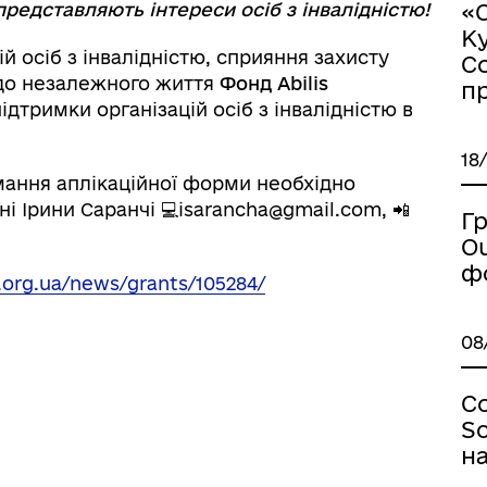
редставляють інтереси осіб з інвалідністю!
«C
К
й осіб з інвалідністю, сприяння захисту
Со
 до незалежного життя
Фонд Abilis
п
тримки організацій осіб з інвалідністю в
18
мання аплікаційної форми необхідно
і Ірини Саранчі 💻isarancha@gmail.com, 📲
Г
O
ф
t.org.ua/news/grants/105284/
08
С
Sc
н