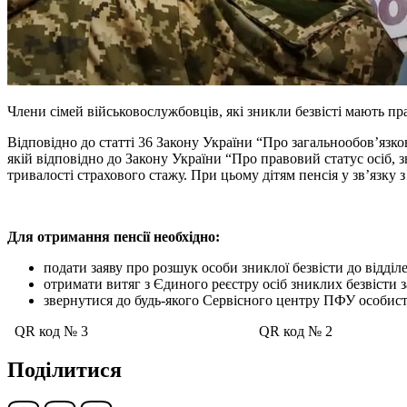
Члени сімей військовослужбовців, які зникли безвісті мають п
Відповідно до статті 36 Закону України “Про загальнообов’язко
якій відповідно до Закону України “Про правовий статус осіб, 
тривалості страхового стажу. При цьому дітям пенсія у зв’язку
Для отримання пенсії необхідно:
подати заяву про розшук особи зниклої безвісти до відділе
отримати витяг з Єдиного реєстру осіб зниклих безвісти 
звернутися до будь-якого Сервісного центру ПФУ особист
QR код № 3 QR код № 
Поділитися