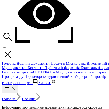
Головна
Новини
Документи
Послуги
Міська рада
Виконавчий к
Муніципалітет
Контакти
Публічна інформація
Колегіальні орган
Герої не вмирають!
ВЕТЕРАНАМ
До уваги внутрішньо перемі
Про громаду
Чорноморськ туристичний
Безбар’єрний простір
Електронна черга
Чатбот
Головна
Новини
Інформація про пенсійне забезпечення військовослужбовців