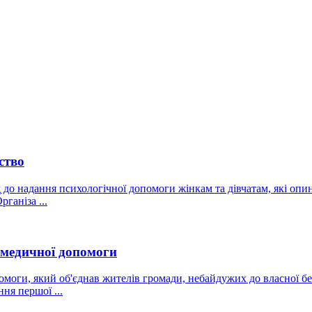
ство
до надання психологічної допомоги жінкам та дівчатам, які оп
ганіза ...
омедичної допомоги
моги, який об'єднав жителів громади, небайдужих до власної бе
ня першої ...