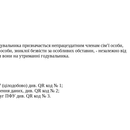
одувальника призначається непрацездатним членам сім’ї особи,
особи, зниклої безвісти за особливих обставин, - незалежно від
ли вони на утриманні годувальника.
67 (цілодобово) див. QR код № 1;
сення даних, див. QR код № 2;
луг ПФУ див. QR код № 3.