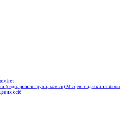
омітет
и (ради, робочі групи, комісії)
Місцеві податки та збори
щених осіб