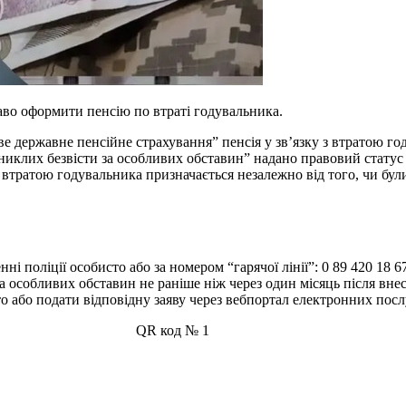
раво оформити пенсію по втраті годувальника.
ве державне пенсійне страхування” пенсія у зв’язку з втратою г
зниклих безвісти за особливих обставин” надано правовий статус 
 з втратою годувальника призначається незалежно від того, чи бу
нні поліції особисто або за номером “гарячої лінії”: 0 89 420 18 
за особливих обставин не раніше ніж через один місяць після вне
о або подати відповідну заяву через вебпортал електронних пос
2 QR код № 1