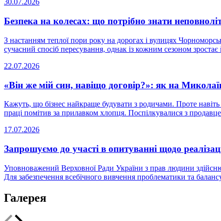
30.07.2026
Безпека на колесах: що потрібно знати неповнолі
З настанням теплої пори року на дорогах і вулицях Чорноморськ
сучасний спосіб пересування, однак із кожним сезоном зростає й 
22.07.2026
«Він же мій син, навіщо договір?»: як на Микола
Кажуть, що бізнес найкраще будувати з родичами. Проте навіть 
праці помітив за прилавком хлопця. Поспілкувалися з продавцем
17.07.2026
Запрошуємо до участі в опитуванні щодо реалізаці
Уповноважений Верховної Ради України з прав людини здійснює
Для забезпечення всебічного вивчення проблематики та балансу і
Галерея