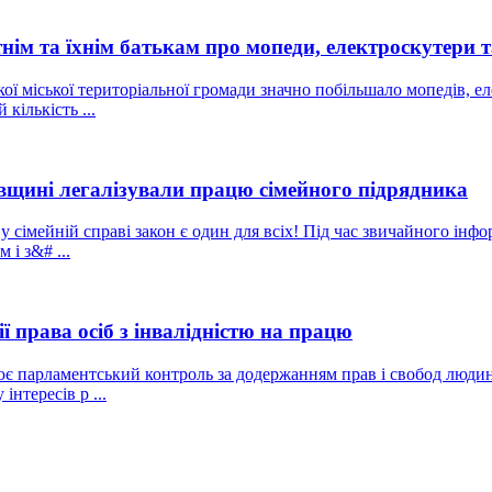
тнім та їхнім батькам про мопеди, електроскутери 
ої міської територіальної громади значно побільшало мопедів, ел
кількість ...
ївщині легалізували працю сімейного підрядника
у сімейній справі закон є один для всіх! Під час звичайного інф
 і з&# ...
ї права осіб з інвалідністю на працю
 парламентський контроль за додержанням прав і свобод людини 
нтересів р ...