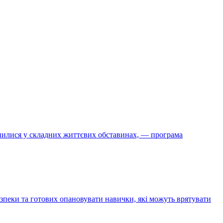
инилися у складних життєвих обставинах, — програма
зпеки та готових опановувати навички, які можуть врятувати