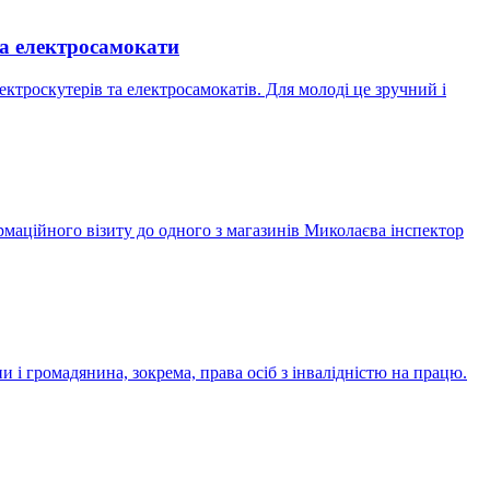
та електросамокати
ектроскутерів та електросамокатів. Для молоді це зручний і
ормаційного візиту до одного з магазинів Миколаєва інспектор
і громадянина, зокрема, права осіб з інвалідністю на працю.