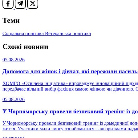
Теми
Соціальна політика
Ветеранська політика
Схожі новини
05.08.2026
Допомога для жінок і дівчат, які пережили насиль
ХОМГО «Освічена ініціатива» впроваджує інноваційний підхід 
передбачає вільний вибір фахівця самою жінкою чи дівчиною. Ор
05.08.2026
У Чорноморську провели безпековий тренінг із д
У Чорноморську провели безпековий тренінг із домедичної допо
життя. Учасники мали змогу ознайомитися з алгоритмами надан