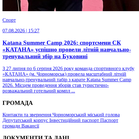
Спорт
07.08.2026 | 15:27
Katana Summer Camp 2026: спортсмени СК
«КАТАНА» успішно провели літній навчально-
тренувальний збір на Буковині
З 27 липня по 6 серпня 2026 року команда спортивного клубу
«КАТАНА» (м. Чорноморськ) провела масштабний літній
навчально-тренувальний табір з карате Katana Summer Camp
2026. Місцем проведення зборів став туристично-
розважальний готельний компл ...
ГРОМАДА
Контакти та звернення
Чорноморський міський голова
Депутатський корпус
Інвестиційний паспорт
Паспорт
громади
Вакансії
ДОКУМЕНТИ ТА ДАНІ