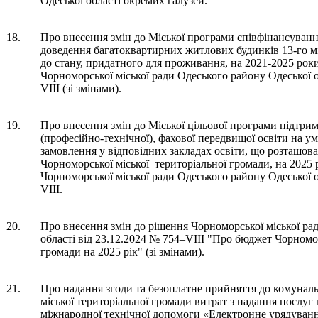
Одеської області окремих галузей.
18.
Про внесення змін до Міської програми співфінансуванн
доведення багатоквартирних житлових будинків 13-го 
до стану, придатного для проживання, на 2021-2025 рок
Чорноморської міської ради Одеського району Одеської о
VІII (зі змінами).
19.
Про внесення змін до Міської цільової програми підтри
(професійно-технічної), фахової передвищої освіти на у
замовлення у відповідних закладах освіти, що розташован
Чорноморської міської територіальної громади, на 2025 
Чорноморської міської ради Одеського району Одеської о
VIII.
20.
Про внесення змін до рішення Чорноморської міської ра
області від 23.12.2024 № 754–VІII "Про бюджет Чорномор
громади на 2025 рік" (зі змінами).
21.
Про надання згоди та безоплатне прийняття до комуналь
міської територіальної громади витрат з надання послуг
міжнародної технічної допомоги «Електронне урядування