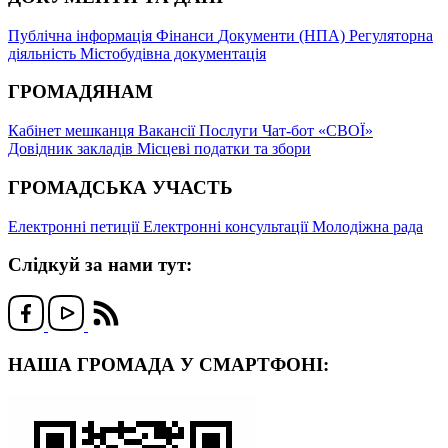
Публічна інформація
Фінанси
Документи (НПА)
Регуляторна
діяльність
Містобудівна документація
ГРОМАДЯНАМ
Кабінет мешканця
Вакансії
Послуги
Чат-бот «СВОЇ»
Довідник закладів
Місцеві податки та збори
ГРОМАДСЬКА УЧАСТЬ
Електронні петиції
Електронні консультації
Молодіжна рада
Слідкуй за нами тут:
НАША ГРОМАДА У СМАРТФОНІ: