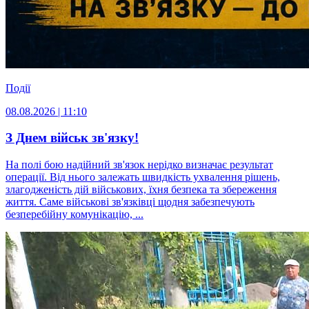
Події
08.08.2026 | 11:10
З Днем військ зв'язку!
На полі бою надійний зв'язок нерідко визначає результат
операції. Від нього залежать швидкість ухвалення рішень,
злагодженість дій військових, їхня безпека та збереження
життя. Саме військові зв'язківці щодня забезпечують
безперебійну комунікацію, ...