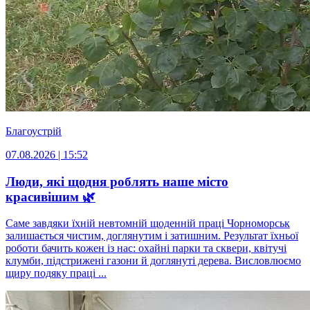
Благоустрій
07.08.2026 | 15:52
Люди, які щодня роблять наше місто
красивішим 🌿
Саме завдяки їхній невтомній щоденній праці Чорноморськ
залишається чистим, доглянутим і затишним. Результат їхньої
роботи бачить кожен із нас: охайні парки та сквери, квітучі
клумби, підстрижені газони й доглянуті дерева. Висловлюємо
щиру подяку праці ...