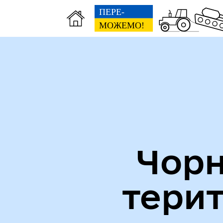
Міська рада
Пуб
Чорн
тери
Кол
Виконавчий комітет
роб