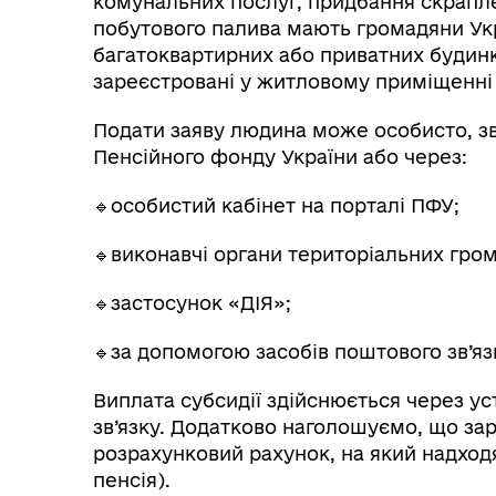
комунальних послуг, придбання скраплен
побутового палива мають громадяни Укр
багатоквартирних або приватних будин
зареєстровані у житловому приміщенні 
Подати заяву людина може особисто, з
Пенсійного фонду України або через:
🔹особистий кабінет на порталі ПФУ;
🔹виконавчі органи територіальних гром
🔹застосунок «ДІЯ»;
🔹за допомогою засобів поштового зв’яз
Виплата субсидії здійснюється через ус
зв’язку. Додатково наголошуємо, що зар
розрахунковий рахунок, на який надходя
пенсія).