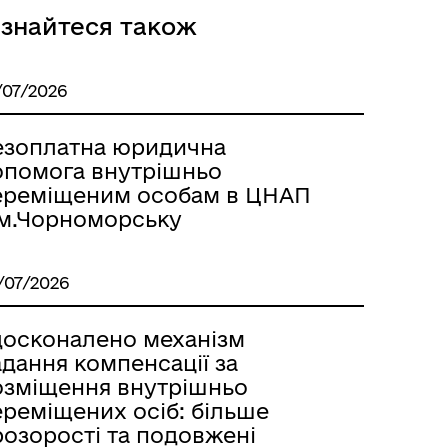
ізнайтеся також
/07/2026
езоплатна юридична
опомога внутрішньо
ереміщеним особам в ЦНАП
 м.Чорноморську
/07/2026
досконалено механізм
дання компенсації за
озміщення внутрішньо
ереміщених осіб: більше
розорості та подовжені