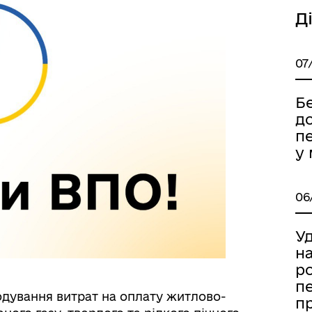
Д
07
Б
д
п
у
06
У
на
р
п
одування витрат на оплату житлово-
п