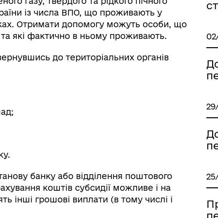
ого газу, твердого та рідкого пічного
с
аїни із числа ВПО, що проживають у
ках. Отримати допомогу можуть особи, що
та які фактично в ньому проживають.
02
вернувшись до територіальних органів
Д
п
29
ад;
Д
п
ку.
танову банку або відділення поштового
25
ахування коштів субсидії можливе і на
ть інші грошові виплати (в тому числі і
П
п