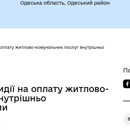
Одеська область, Одеський район
 оплату житлово-комунальних послуг внутрішньо
До уваги внутрішньо
цеві податки та збори
переміщених осіб
П
дії на оплату житлово-
нутрішньо
ми