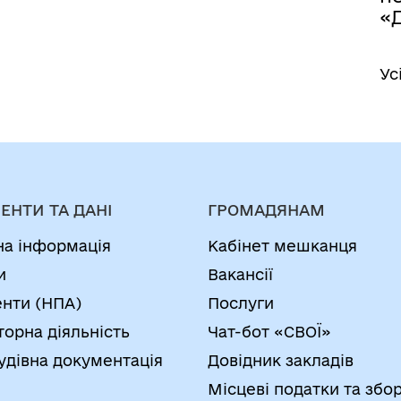
«Д
Ус
ЕНТИ ТА ДАНІ
ГРОМАДЯНАМ
на інформація
Кабінет мешканця
и
Вакансії
нти (НПА)
Послуги
торна діяльність
Чат-бот «СВОЇ»
удівна документація
Довідник закладів
Місцеві податки та збо