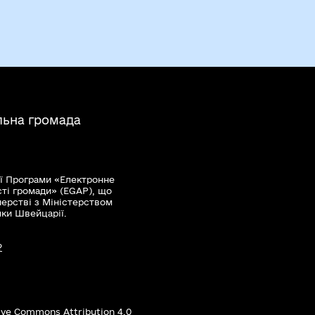
льна громада
ї Програми «Електронне
сті громади» (EGAP), що
нерстві з Міністерством
мки Швейцарії.
?
ive Commons Attribution 4.0