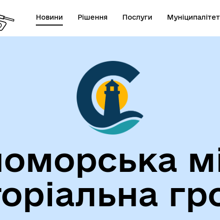
Новини
Рішення
Послуги
Муніципалітет
лічна інформація
Герої не вмирають!
оморська м
торіальна гр
егіальні органи (ради,
ВЕТЕРАНАМ
очі групи, комісії)