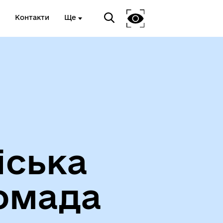
Контакти
Ще
Про громаду
іська
омада
Чорноморськ туристичний