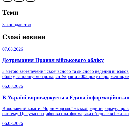
Теми
Законодавство
Схожі новини
07.08.2026
Дотримання Правил військового обліку
З метою забезпечення своєчасного та якісного ведення військ
обліку, запрошуємо громадян України 2002 року народження, як
06.08.2026
В Україні впроваджується Єдина інформаційно-а
Виконавчий комітет Чорноморської міської ради інформує, що 
систему. Це сучасна цифрова платформа, яка об'єднає всі житлові
06.08.2026