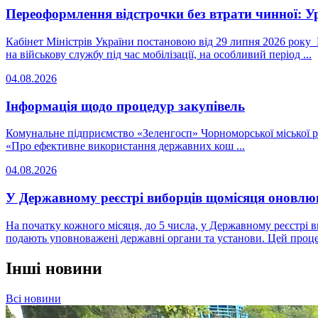
Переоформлення відстрочки без втрати чинної: У
Кабінет Міністрів України постановою від 29 липня 2026 року
на військову службу під час мобілізації, на особливий період ...
04.08.2026
Інформація щодо процедур закупівель
Комунальне підприємство «Зеленгосп» Чорноморської міської ра
«Про ефективне використання державних кош ...
04.08.2026
У Державному реєстрі виборців щомісяця оновлю
На початку кожного місяця, до 5 числа, у Державному реєстрі в
подають уповноважені державні органи та установи. Цей процес
Інші новини
Всі новини