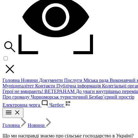
Головна
Новини
Документи
Послуги
Міська рада
Виконавчий к
Муніципалітет
Контакти
Публічна інформація
Колегіальні орган
Герої не вмирають!
ВЕТЕРАНАМ
До уваги внутрішньо перемі
Про громаду
Чорноморськ туристичний
Безбар’єрний простір
Електронна черга
Чатбот
Головна
Новини
Що ми насправді знаємо про сільське господарство в Україні?