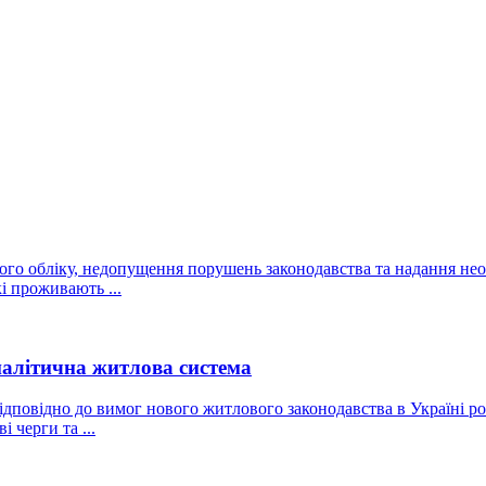
ового обліку, недопущення порушень законодавства та надання н
і проживають ...
налітична житлова система
відповідно до вимог нового житлового законодавства в Україні 
 черги та ...