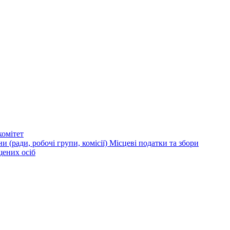
омітет
и (ради, робочі групи, комісії)
Місцеві податки та збори
щених осіб