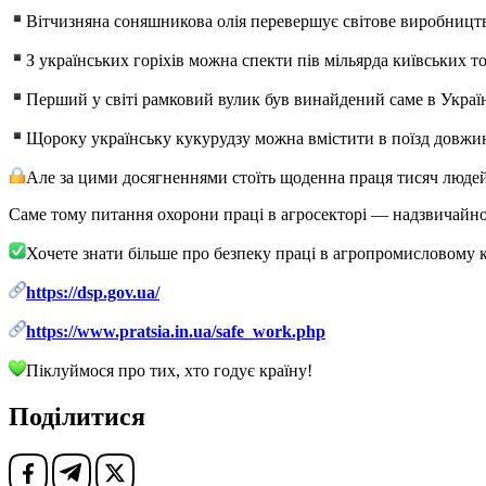
Вітчизняна соняшникова олія перевершує світове виробництв
З українських горіхів можна спекти пів мільярда київських т
Перший у світі рамковий вулик був винайдений саме в Україні
Щороку українську кукурудзу можна вмістити в поїзд довжи
Але за цими досягненнями стоїть щоденна праця тисяч людей
Саме тому питання охорони праці в агросекторі — надзвичайн
Хочете знати більше про безпеку праці в агропромисловому 
https://dsp.gov.ua/
https://www.pratsia.in.ua/safe_work.php
Піклуймося про тих, хто годує країну!
Поділитися