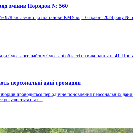
ряд змінив Порядок № 560
 № 978 вніс зміни до постанови КМУ від 16 травня 2024 року №
ди Одеського району Одеської області на виконання п. 41 Поста
ють персональні дані громадян
иборців проводиться періодичне поновлення персональних даних н
 регулюється стат ...