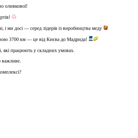
о оливкової!
ортів!
, і ми досі — серед лідерів із виробництва меду
ною 3700 км — це від Києва до Мадрида!
, які працюють у складних умовах.
о важливе.
комплексі?