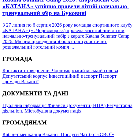
«КАТАНА» успішно провели літній навчально-
тренувальний збір на Буковині
З 27 липня по 6 серпня 2026 року команда спортивного клубу
«КАТАНА» (м. Чорноморськ) провела масштабний літній
навчально-тренувальний табір з карате Katana Summer Camp
2026. Місцем проведення зборів став туристично-
розважальний готельний компл ...
ГРОМАДА
Контакти та звернення
Чорноморський міський голова
Депутатський корпус
Інвестиційний паспорт
Паспорт
громади
Вакансії
ДОКУМЕНТИ ТА ДАНІ
Публічна інформація
Фінанси
Документи (НПА)
Регуляторна
діяльність
Містобудівна документація
ГРОМАДЯНАМ
Кабінет мешканця
Вакансії
Послуги
Чат-бот «СВОЇ»