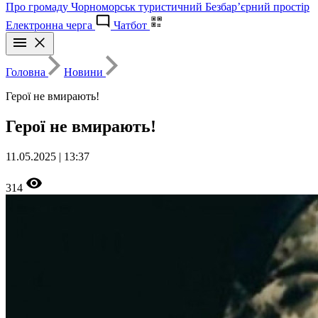
Про громаду
Чорноморськ туристичний
Безбар’єрний простір
Електронна черга
Чатбот
Головна
Новини
Герої не вмирають!
Герої не вмирають!
11.05.2025 | 13:37
314