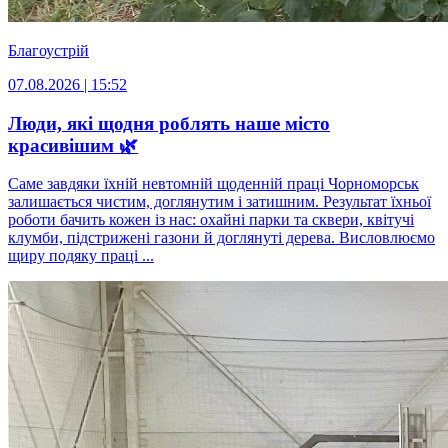
Благоустрій
07.08.2026 | 15:52
Люди, які щодня роблять наше місто
красивішим 🌿
Саме завдяки їхній невтомній щоденній праці Чорноморськ
залишається чистим, доглянутим і затишним. Результат їхньої
роботи бачить кожен із нас: охайні парки та сквери, квітучі
клумби, підстрижені газони й доглянуті дерева. Висловлюємо
щиру подяку праці ...