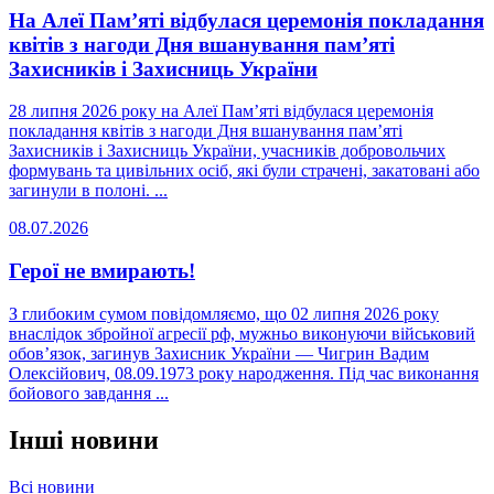
На Алеї Пам’яті відбулася церемонія покладання
квітів з нагоди Дня вшанування пам’яті
Захисників і Захисниць України
28 липня 2026 року на Алеї Пам’яті відбулася церемонія
покладання квітів з нагоди Дня вшанування пам’яті
Захисників і Захисниць України, учасників добровольчих
формувань та цивільних осіб, які були страчені, закатовані або
загинули в полоні. ...
08.07.2026
Герої не вмирають!
З глибоким сумом повідомляємо, що 02 липня 2026 року
внаслідок збройної агресії рф, мужньо виконуючи військовий
обов’язок, загинув Захисник України — Чигрин Вадим
Олексійович, 08.09.1973 року народження. Під час виконання
бойового завдання ...
Інші новини
Всі новини