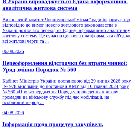
В Україні впроваджується Єдина інформаційно-
аналітична житлова система
Виконавчий комітет Чорноморської міської ради інформує, що
відповідно до вимог нового житлового законодавства в
Україні розпочато перехід на Єдину інформаційно-аналітичну
житлову систему. Це сучасна цифрова платформа, яка об'єднає
всі житлові черги та ...
06.08.2026
Переоформлення відстрочки без втрати чинної:
Уряд змінив Порядок № 560
Кабінет Міністрів України постановою від 29 липня 2026 року
№ 978 вніс зміни до постанови КМУ від 16 травня 2024 року
№ 560 «Про затвердження Порядку проведення призову
громадян на військову службу під час мобілізації, на
особливий період ...
04.08.2026
Інформація щодо процедур закупівель