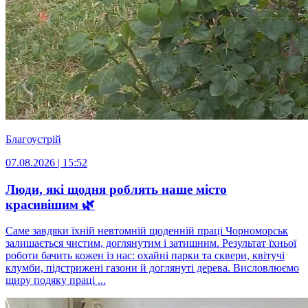
Благоустрій
07.08.2026 | 15:52
Люди, які щодня роблять наше місто
красивішим 🌿
Саме завдяки їхній невтомній щоденній праці Чорноморськ
залишається чистим, доглянутим і затишним. Результат їхньої
роботи бачить кожен із нас: охайні парки та сквери, квітучі
клумби, підстрижені газони й доглянуті дерева. Висловлюємо
щиру подяку праці ...