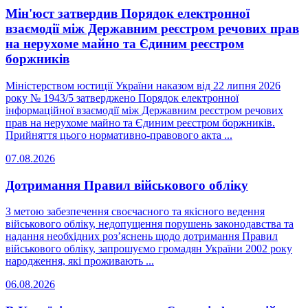
Мін'юст затвердив Порядок електронної
взаємодії між Державним реєстром речових прав
на нерухоме майно та Єдиним реєстром
боржників
Міністерством юстиції України наказом від 22 липня 2026
року № 1943/5 затверджено Порядок електронної
інформаційної взаємодії між Державним реєстром речових
прав на нерухоме майно та Єдиним реєстром боржників.
Прийняття цього нормативно-правового акта ...
07.08.2026
Дотримання Правил військового обліку
З метою забезпечення своєчасного та якісного ведення
військового обліку, недопущення порушень законодавства та
надання необхідних роз’яснень щодо дотримання Правил
військового обліку, запрошуємо громадян України 2002 року
народження, які проживають ...
06.08.2026