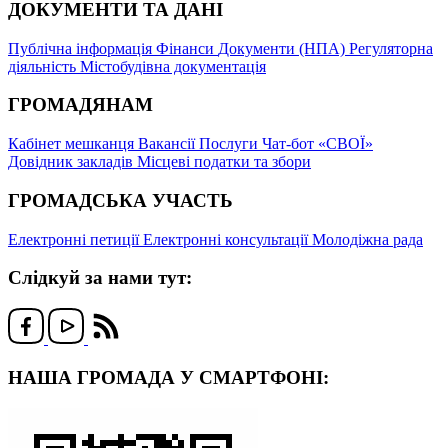
ДОКУМЕНТИ ТА ДАНІ
Публічна інформація
Фінанси
Документи (НПА)
Регуляторна
діяльність
Містобудівна документація
ГРОМАДЯНАМ
Кабінет мешканця
Вакансії
Послуги
Чат-бот «СВОЇ»
Довідник закладів
Місцеві податки та збори
ГРОМАДСЬКА УЧАСТЬ
Електронні петиції
Електронні консультації
Молодіжна рада
Слідкуй за нами тут:
НАША ГРОМАДА У СМАРТФОНІ: