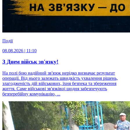
Події
08.08.2026 | 11:10
З Днем військ зв'язку!
На полі бою надійний зв'язок нерідко визначає результат
операції. Від нього залежать швидкість ухвалення рішень,
злагодженість дій військових, їхня безпека та збереження
життя. Саме військові зв'язківці щодня забезпечують
безперебійну комунікацію, ...