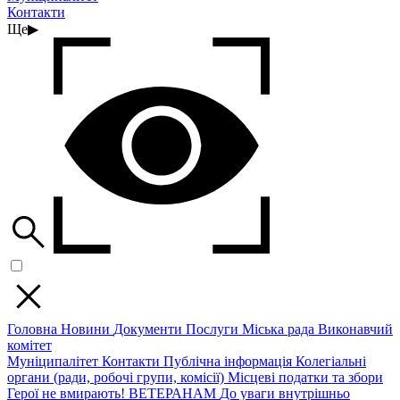
Контакти
Ще
▶
Головна
Новини
Документи
Послуги
Міська рада
Виконавчий
комітет
Муніципалітет
Контакти
Публічна інформація
Колегіальні
органи (ради, робочі групи, комісії)
Місцеві податки та збори
Герої не вмирають!
ВЕТЕРАНАМ
До уваги внутрішньо