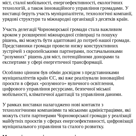
міст, сталої мобільності, енергоефективності, екологічних
технологій, а також інноваційного управління громадами. У
виставці беруть участь муніципалітети, технологічні компанії,
урядові структури та міжнародні організації з десятків країн.
Участь делегації Чорноморської громади стала важливим
кроком у розширенні міжнародної співпраці та пошуку
рішень, які можуть бути адаптовані до потреб нашої громади.
Представники громади провели низку конструктивних
зустрічей з європейськими партнерами, постачальниками
"розумних" рішень для міст, потенційними донорами та
експертами у сфері енергетичної трансформації.
Особливо цінним був обмін досвідом з представниками
муніципалітетів країн ЄС, які вже реалізували інноваційні
проєкти в сферах «розумного» вуличного освітлення,
цифрового управління ресурсами, безпечної міської
мобільності, кліматичної адаптації та управління даними.
У рамках виставки налагоджено нові контакти з
технологічними компаніями та міськими адміністраціями, які
можуть стати партнерами Чорноморської громади у реалізації
майбутніх проєктів у сферах енергоефективності, цифровізації
муніципального управління та сталого розвитку.