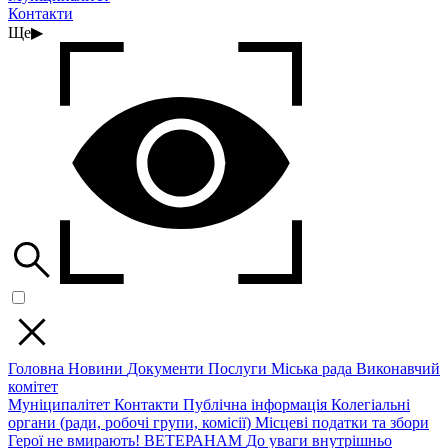
Контакти
Ще
▶
Головна
Новини
Документи
Послуги
Міська рада
Виконавчий
комітет
Муніципалітет
Контакти
Публічна інформація
Колегіальні
органи (ради, робочі групи, комісії)
Місцеві податки та збори
Герої не вмирають!
ВЕТЕРАНАМ
До уваги внутрішньо