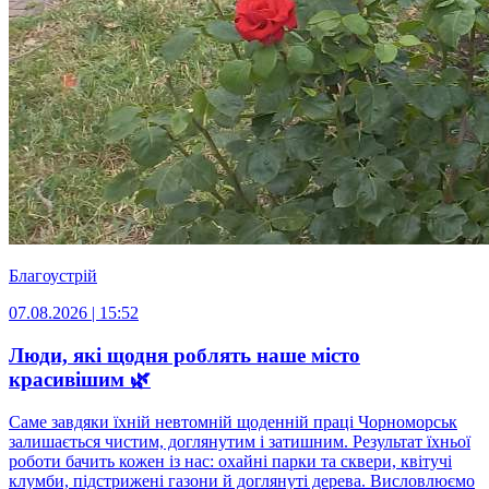
Благоустрій
07.08.2026 | 15:52
Люди, які щодня роблять наше місто
красивішим 🌿
Саме завдяки їхній невтомній щоденній праці Чорноморськ
залишається чистим, доглянутим і затишним. Результат їхньої
роботи бачить кожен із нас: охайні парки та сквери, квітучі
клумби, підстрижені газони й доглянуті дерева. Висловлюємо