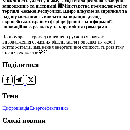
Можливість участі у цьому заході стала реальною завдяки
запрошенню та підтримці 🏢Міністерства промисловості та
торгівлі Чеської Республіки. Щиро дякуємо за сприяння та
надану можливість вивчати найкращий досвід
європейських країн у сфері цифрової трансформації,
інноваційного розвитку та управління громадами.
Чорноморська громада впевнено рухається шляхом
впровадження сучасних рішень задля покращення якості
життя жителів, зміцнення енергетичної стійкості та розвитку
сталих технологій💙💛
Поділитися
Теми
Цифровізація
Енергоефективнісь
Схожі новини