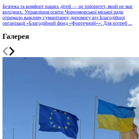
Безпека та комфорт наших дітей — це пріоритет, який не має
вихідних. Управління освіти Чорноморської міської ради
отримало важливу гуманітарну допомогу від Благодійної
організації «Благодійний фонд «Фортечний»». Для потреб ...
Галерея