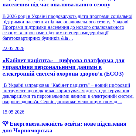
населення під час опалювального сезону
В 2026 році в Україні продовжують діяти програми соціальної
підтримки населення під час опалювального сезону. Урядові
Програми підтримки населення до нового опалювального
сезону: 🔹 програми підтримки енергомодернізації
багатоквартирних будинків &la ...
22.05.2026
«Кабінет пацієнта» – цифрова платформа для
управління персональними даними в
електронній системі охорони здоров’я (ЕСОЗ)
В Україні запрацював "Кабінет пацієнта" – новий цифровий
інструмент, що відкриває користувачам доступ до керування
деклараціями та персональними даними в електронній системі
охорони здоров'я. Сервіс допоможе мешканцям громад ...
15.05.2026
💡 Енергонезалежність освіти: нове підсилення
для Чорноморська