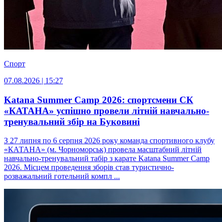
Спорт
07.08.2026 | 15:27
Katana Summer Camp 2026: спортсмени СК
«КАТАНА» успішно провели літній навчально-
тренувальний збір на Буковині
З 27 липня по 6 серпня 2026 року команда спортивного клубу
«КАТАНА» (м. Чорноморськ) провела масштабний літній
навчально-тренувальний табір з карате Katana Summer Camp
2026. Місцем проведення зборів став туристично-
розважальний готельний компл ...