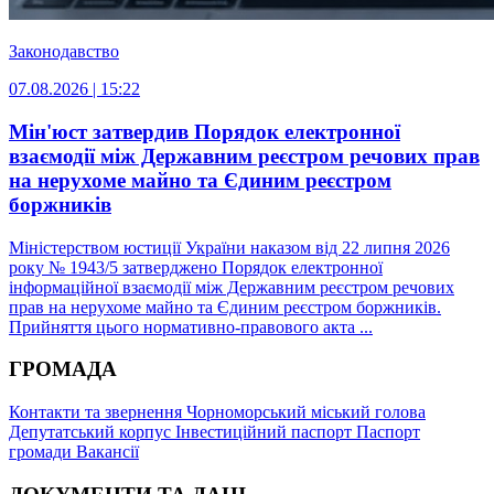
Законодавство
07.08.2026 | 15:22
Мін'юст затвердив Порядок електронної
взаємодії між Державним реєстром речових прав
на нерухоме майно та Єдиним реєстром
боржників
Міністерством юстиції України наказом від 22 липня 2026
року № 1943/5 затверджено Порядок електронної
інформаційної взаємодії між Державним реєстром речових
прав на нерухоме майно та Єдиним реєстром боржників.
Прийняття цього нормативно-правового акта ...
ГРОМАДА
Контакти та звернення
Чорноморський міський голова
Депутатський корпус
Інвестиційний паспорт
Паспорт
громади
Вакансії