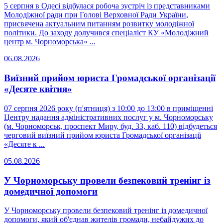
5 серпня в Одесі відбулася робоча зустріч із представниками
Молодіжної ради при Голові Верховної Ради України,
присвячена актуальним питанням розвитку молодіжної
політики. До заходу долучився спеціаліст КУ «Молодіжний
центр м. Чорноморська» ...
06.08.2026
Виїзний прийом юриста Громадської організації
«Десяте квітня»
07 серпня 2026 року (п'ятниця) з 10:00 до 13:00 в приміщенні
Центру надання адміністративних послуг у м. Чорноморську
(м. Чорноморськ, проспект Миру, буд. 33, каб. 110) відбудеться
черговий виїзний прийом юриста Громадської організації
«Десяте к ...
05.08.2026
У Чорноморську провели безпековий тренінг із
домедичної допомоги
У Чорноморську провели безпековий тренінг із домедичної
допомоги, який об'єднав жителів громади, небайдужих до