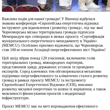
Важлива подія для нашої громади! У Вінниці відбулася
знакова конференція «Європейська енергетична відзнака:
інструмент для відновлення і розвитку громад», під час якої
Чорноморська міська територіальна громада підписала
Меморандум про співпрацю в межах проєкту «Сертифікація
муніципального енергетичного менеджменту в Україні»
(MEMCU). Особливо приємно відзначити, що Чорноморськ
став 100-м членом Асоціації енергоефективних міст України!
Цей захід зібрав понад 120 учасників, включаючи голів
територіальних громад, міжнародних партнерів,
представників уряду, державних установ та провідних
експертів. Серед ключових тем обговорювалися механізми
підтримки енергоефективного та кліматично сталого розвитку
громад в рамках проєкту MEMCU та інструменту
Європейської Енергетичної Відзнаки (ЄЕВ), виклики
розвитку місцевої енергетики та шляхи їх вирішення, а також
можливості фінансування проєктів з модернізації
інфраструктури.
Проєкт MEMCU має на меті впровадження ефективного