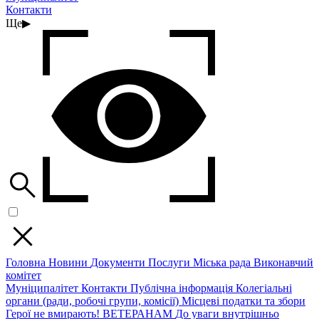
Контакти
Ще
▶
Головна
Новини
Документи
Послуги
Міська рада
Виконавчий
комітет
Муніципалітет
Контакти
Публічна інформація
Колегіальні
органи (ради, робочі групи, комісії)
Місцеві податки та збори
Герої не вмирають!
ВЕТЕРАНАМ
До уваги внутрішньо