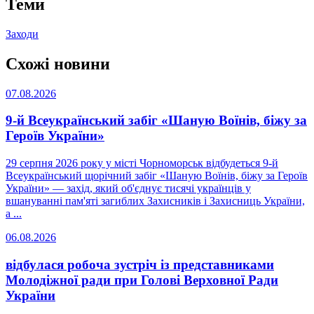
Теми
Заходи
Схожі новини
07.08.2026
9-й Всеукраїнський забіг «Шаную Воїнів, біжу за
Героїв України»
29 серпня 2026 року у місті Чорноморськ відбудеться 9-й
Всеукраїнський щорічний забіг «Шаную Воїнів, біжу за Героїв
України» — захід, який об'єднує тисячі українців у
вшануванні пам'яті загиблих Захисників і Захисниць України,
а ...
06.08.2026
відбулася робоча зустріч із представниками
Молодіжної ради при Голові Верховної Ради
України