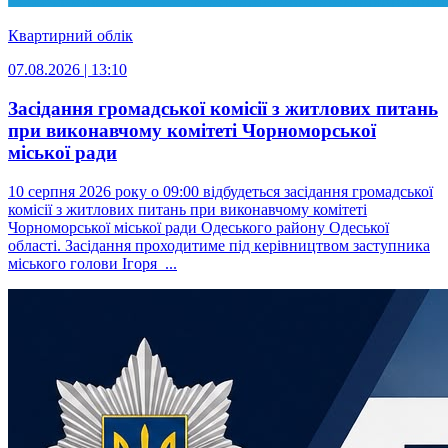
Квартирний облік
07.08.2026 | 13:10
Засідання громадської комісії з житлових питань
при виконавчому комітеті Чорноморської
міської ради
10 серпня 2026 року о 09:00 відбудеться засідання громадської
комісії з житлових питань при виконавчому комітеті
Чорноморської міської ради Одеського району Одеської
області. Засідання проходитиме під керівництвом заступника
міського голови Ігоря ...