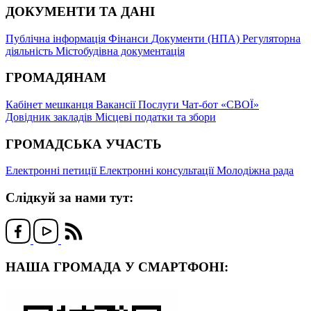
ДОКУМЕНТИ ТА ДАНІ
Публічна інформація
Фінанси
Документи (НПА)
Регуляторна
діяльність
Містобудівна документація
ГРОМАДЯНАМ
Кабінет мешканця
Вакансії
Послуги
Чат-бот «СВОЇ»
Довідник закладів
Місцеві податки та збори
ГРОМАДСЬКА УЧАСТЬ
Електронні петиції
Електронні консультації
Молодіжна рада
Слідкуй за нами тут:
НАША ГРОМАДА У СМАРТФОНІ: