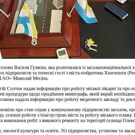
голови Василя Гуляєва, яка розпочалася із загальнонаціональної
них підприємств та почесні гості з міста-побратима Хинчешти (Р
I AO» Миколай Месіна.
 Солтик надав інформацію про роботу міської лікарні та про нап
овчі процедури щодо придбання мамографа, який вкрай необхід
олкова надала інформацію про роботу медичного закладу та декл
повіли про стан справ у комунальному підприємстві загалом, про
у, сезонні роботи з благоустрою міста та роботу міського пляжу.
та виконання робіт з ямкового ремонту на території селища Олекс
и, екології культури та освіти. Усі підприємства, установи та за