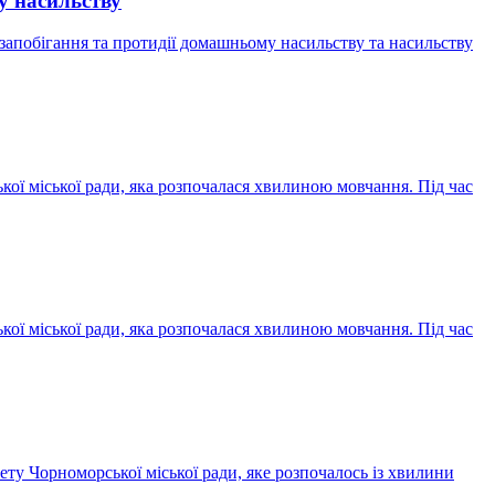
му насильству
, запобігання та протидії домашньому насильству та насильству
ої міської ради, яка розпочалася хвилиною мовчання. Під час
ої міської ради, яка розпочалася хвилиною мовчання. Під час
ту Чорноморської міської ради, яке розпочалось із хвилини