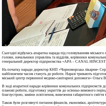
Сьогодні відбулась апаратна нарада під головуванням міського 
голови, начальники управлінь та відділів, керівники комуналь
генеральний директор підприємства «APA – CANAL HINCEST
На початку наради директор КНП «Чорноморська лікарня» Сергій
найближчим часом стануть до роботи. Наразі тривають підгот
міський центр первинної медико-санітарної допомоги» Ольга В
В ході апаратної наради керівники комунальних підприємств до
планові роботи, підготовку укриттів до осінньо-зимового період
благоустрою, заміни освітлення, вивезення габаритного сміття 
Також були розглянуті питання фінансів, економіки, архітектур