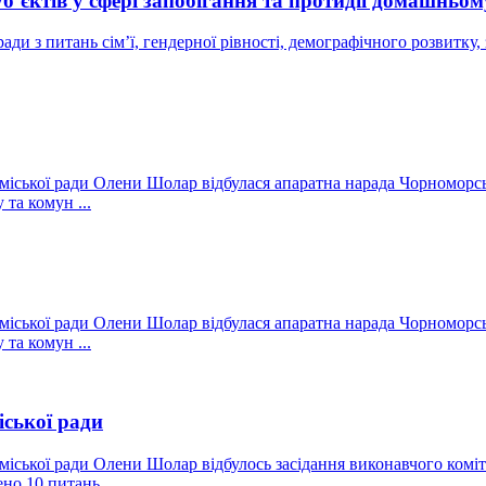
б’єктів у сфері запобігання та протидії домашньо
ради з питань сім’ї, гендерної рівності, демографічного розвитку
міської ради Олени Шолар відбулася апаратна нарада Чорноморськ
та комун ...
міської ради Олени Шолар відбулася апаратна нарада Чорноморськ
та комун ...
іської ради
міської ради Олени Шолар відбулось засідання виконавчого коміте
но 10 питань ...