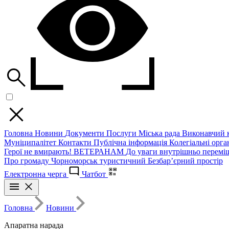
Головна
Новини
Документи
Послуги
Міська рада
Виконавчий к
Муніципалітет
Контакти
Публічна інформація
Колегіальні орган
Герої не вмирають!
ВЕТЕРАНАМ
До уваги внутрішньо перемі
Про громаду
Чорноморськ туристичний
Безбар’єрний простір
Електронна черга
Чатбот
Головна
Новини
Апаратна нарада