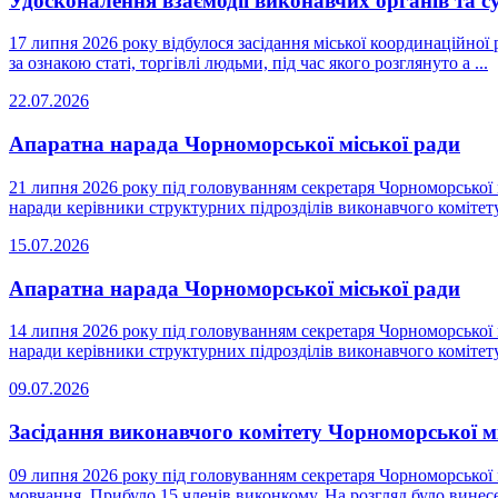
Удосконалення взаємодії виконавчих органів та су
17 липня 2026 року відбулося засідання міської координаційної 
за ознакою статі, торгівлі людьми, під час якого розглянуто а ...
22.07.2026
Апаратна нарада Чорноморської міської ради
21 липня 2026 року під головуванням секретаря Чорноморської 
наради керівники структурних підрозділів виконавчого комітету 
15.07.2026
Апаратна нарада Чорноморської міської ради
14 липня 2026 року під головуванням секретаря Чорноморської 
наради керівники структурних підрозділів виконавчого комітету 
09.07.2026
Засідання виконавчого комітету Чорноморської м
09 липня 2026 року під головуванням секретаря Чорноморської 
мовчання. Прибуло 15 членів виконкому. На розгляд було винесе