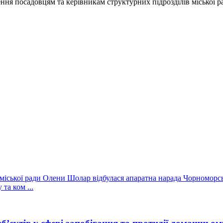
ення посадовцям та керівникам структурних підрозділів міської ра
іської ради Олени Шолар відбулася апаратна нарада Чорноморсько
та ком ...