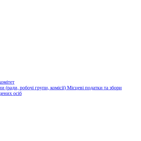
омітет
и (ради, робочі групи, комісії)
Місцеві податки та збори
щених осіб