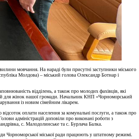
 хвилини мовчання. На нараді були присутні заступники міського
еспубліка Молдова) – міський голова Олександр Ботнар і
овнюваність відділень, а також про молодих фахівців, які
ний для жінок нашої громади. Начальник КНП «Чорноморський
арування із новим сімейним лікарем.
 відсоток оплати населення за комунальні послуги, а також про
 Голови адміністрацій доповіли про виконані роботи з
андрівка, с. Малодолинське та с. Бурлача Балка.
клади Чорноморської міської ради працюють у штатному режимі.