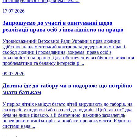
Поспілкувалися з продавцем і з&# ...
17.07.2026
Запрошуємо до участі в опитуванні щодо
реалізації права осіб з інвалідністю на працю
Уповноважений Верховної Ради України з прав людини
здійснює парламентський контроль за додержанням прав і
свобод людини і громадянина, зокрема, права осіб з
інвалідністю на працю. Для забезпечення всебічного вивчення
проблематики та балансу інтересів р ...
09.07.2026
Дитина їде до табору чи в подорож: що потрібно
знати батькам
У період літніх канікул багато дітей вирушають до таборів, на
екскурсії, у подорожі або в гості до родичів. Щоб така поїздка
була не лише цікавою, а й безпечною, важливо заздалегідь
перевірити організаторів та подбати про документи. Юристи
системи нада ...