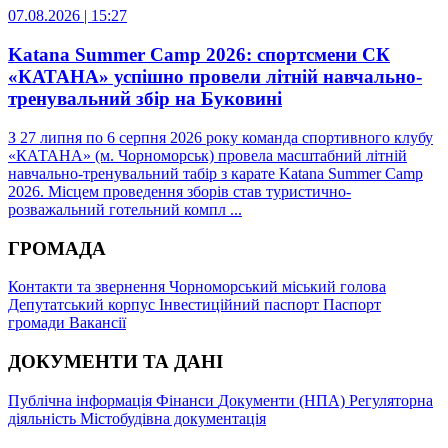
07.08.2026 | 15:27
Katana Summer Camp 2026: спортсмени СК
«КАТАНА» успішно провели літній навчально-
тренувальний збір на Буковині
З 27 липня по 6 серпня 2026 року команда спортивного клубу
«КАТАНА» (м. Чорноморськ) провела масштабний літній
навчально-тренувальний табір з карате Katana Summer Camp
2026. Місцем проведення зборів став туристично-
розважальний готельний компл ...
ГРОМАДА
Контакти та звернення
Чорноморський міський голова
Депутатський корпус
Інвестиційний паспорт
Паспорт
громади
Вакансії
ДОКУМЕНТИ ТА ДАНІ
Публічна інформація
Фінанси
Документи (НПА)
Регуляторна
діяльність
Містобудівна документація