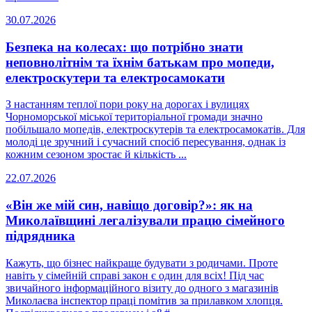
30.07.2026
Безпека на колесах: що потрібно знати
неповнолітнім та їхнім батькам про мопеди,
електроскутери та електросамокати
З настанням теплої пори року на дорогах і вулицях
Чорноморської міської територіальної громади значно
побільшало мопедів, електроскутерів та електросамокатів. Для
молоді це зручний і сучасний спосіб пересування, однак із
кожним сезоном зростає й кількість ...
22.07.2026
«Він же мій син, навіщо договір?»: як на
Миколаївщині легалізували працю сімейного
підрядника
Кажуть, що бізнес найкраще будувати з родичами. Проте
навіть у сімейній справі закон є один для всіх! Під час
звичайного інформаційного візиту до одного з магазинів
Миколаєва інспектор праці помітив за прилавком хлопця.