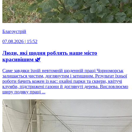
Благоустрій
07.08.2026 | 15:52
Люди, які щодня роблять наше місто
красивішим 🌿
Саме завдяки їхній невтомній щоденній праці Чорноморськ
залишається чистим, доглянутим і затишним. Результат їхньої
роботи бачить кожен із нас: охайні парки та сквери, квітучі
клумби, підстрижені газони й доглянуті дерева. Висловлюємо
щиру подяку праці ...