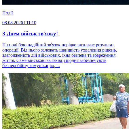
Події
08.08.2026 | 11:10
З Днем військ зв'язку!
На полі бою надійний зв'язок нерідко визначає результат
операції. Від нього залежать швидкість ухвалення рішень,
злагодженість дій військових, їхня безпека та збереження
життя. Саме військові зв'язківці щодня забезпечують
безперебійну комунікацію, ...