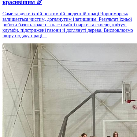
красивішим 🌿
Саме завдяки їхній невтомній щоденній праці Чорноморськ
залишається чистим, доглянутим і затишним. Результат їхньої
роботи бачить кожен із нас: охайні парки та сквери, квітучі
клумби, підстрижені газони й доглянуті дерева. Висловлюємо
щиру подяку праці ...