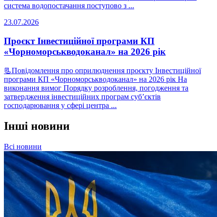
система водопостачання поступово з ...
23.07.2026
Проєкт Інвестиційної програми КП
«Чорноморськводоканал» на 2026 рік
📃Повідомлення про оприлюднення проєкту Інвестиційної
програми КП «Чорноморськводоканал» на 2026 рік На
виконання вимог Порядку розроблення, погодження та
затвердження інвестиційних програм суб’єктів
господарювання у сфері центра ...
Інші новини
Всі новини