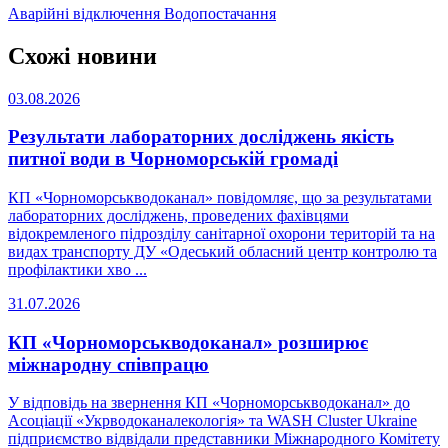
Аварійні відключення
Водопостачання
Схожі новини
03.08.2026
Результати лабораторних досліджень якість
питної води в Чорноморській громаді
КП «Чорноморськводоканал» повідомляє, що за результатами
лабораторних досліджень, проведених фахівцями
відокремленого підрозділу санітарної охорони територій та на
видах транспорту ДУ «Одеський обласний центр контролю та
профілактики хво ...
31.07.2026
КП «Чорноморськводоканал» розширює
міжнародну співпрацю
У відповідь на звернення КП «Чорноморськводоканал» до
Асоціації «Укрводоканалекологія» та WASH Cluster Ukraine
підприємство відвідали представники Міжнародного Комітету