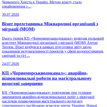
Червоного Хреста в Україні. Метою візиту стало
ознайомлення з ...
30.07.2026
Візит представника Міжнародної організації з
міграції (МОМ)
Цього тижня КП «Чорноморськводоканал» відвідав польовий
асистент Міжнародної організації з міграції (МОМ) Антон
Тютюк. Візит відбувся в рамках підготовки звіту щодо
показників результативності проєктів у сфері водопостачання,
санітарії та гігі ...
24.07.2026
КП «Чорноморськводоканал»: аварійно-
відновлювальні роботи на магістральному
водогоні завершено
КП «Чорноморськводоканал» повідомляє про успішне
завершення аварійно-відновлювальних робіт з ліквідації
наслідків пошкодження магістрального водогону,
спричиненого російською агресією проти України. Наразі