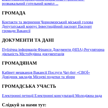
розважальний готельний компл ...
ГРОМАДА
Контакти та звернення
Чорноморський міський голова
Депутатський корпус
Інвестиційний паспорт
Паспорт
громади
Вакансії
ДОКУМЕНТИ ТА ДАНІ
Публічна інформація
Фінанси
Документи (НПА)
Регуляторна
діяльність
Містобудівна документація
ГРОМАДЯНАМ
Кабінет мешканця
Вакансії
Послуги
Чат-бот «СВОЇ»
Довідник закладів
Місцеві податки та збори
ГРОМАДСЬКА УЧАСТЬ
Електронні петиції
Електронні консультації
Молодіжна рада
Слідкуй за нами тут: