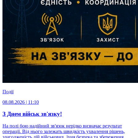
Події
08.08.2026 | 11:10
З Днем військ зв'язку!
На полі бою надійний зв'язок нерідко визначає результат
операції. Від нього залежать швидкість ухвалення рішень,
злагодженість дій військових, їхня безпека та збереження