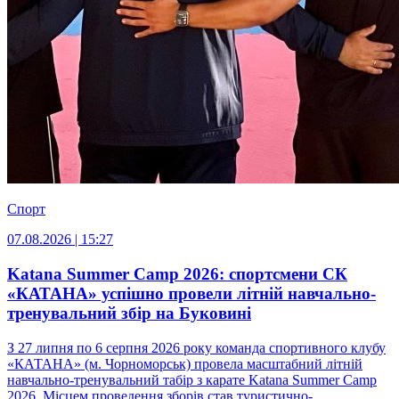
Спорт
07.08.2026 | 15:27
Katana Summer Camp 2026: спортсмени СК
«КАТАНА» успішно провели літній навчально-
тренувальний збір на Буковині
З 27 липня по 6 серпня 2026 року команда спортивного клубу
«КАТАНА» (м. Чорноморськ) провела масштабний літній
навчально-тренувальний табір з карате Katana Summer Camp
2026. Місцем проведення зборів став туристично-