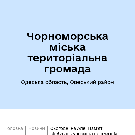
Чорноморська
міська
територіальна
громада
Одеська область, Одеський район
Головна
Новини
Сьогодні на Алеї Пам’яті
відбулась урочиста церемонія