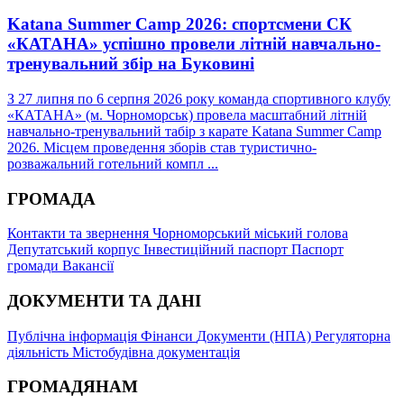
Katana Summer Camp 2026: спортсмени СК
«КАТАНА» успішно провели літній навчально-
тренувальний збір на Буковині
З 27 липня по 6 серпня 2026 року команда спортивного клубу
«КАТАНА» (м. Чорноморськ) провела масштабний літній
навчально-тренувальний табір з карате Katana Summer Camp
2026. Місцем проведення зборів став туристично-
розважальний готельний компл ...
ГРОМАДА
Контакти та звернення
Чорноморський міський голова
Депутатський корпус
Інвестиційний паспорт
Паспорт
громади
Вакансії
ДОКУМЕНТИ ТА ДАНІ
Публічна інформація
Фінанси
Документи (НПА)
Регуляторна
діяльність
Містобудівна документація
ГРОМАДЯНАМ