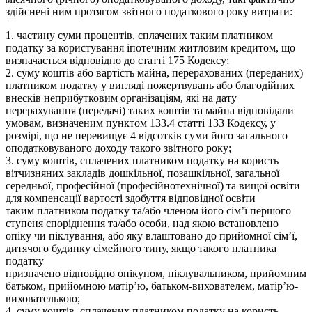
здійснені ним протягом звітного податкового року витрати:
1. частину суми процентів, сплачених таким платником
податку за користування іпотечним житловим кредитом, що
визначається відповідно до статті 175 Кодексу;
2. суму коштів або вартість майна, перерахованих (переданих)
платником податку у вигляді пожертвувань або благодійних
внесків неприбутковим організаціям, які на дату
перерахування (передачі) таких коштів та майна відповідали
умовам, визначеним пунктом 133.4 статті 133 Кодексу, у
розмірі, що не перевищує 4 відсотків суми його загального
оподатковуваного доходу такого звітного року;
3. суму коштів, сплачених платником податку на користь
вітчизняних закладів дошкільної, позашкільної, загальної
середньої, професійної (професійнотехнічної) та вищої освіти
для компенсації вартості здобуття відповідної освіти
таким платником податку та/або членом його сім’ї першого
ступеня споріднення та/або особи, над якою встановлено
опіку чи піклування, або яку влаштовано до прийомної сім’ї,
дитячого будинку сімейного типу, якщо такого платника
податку
призначено відповідно опікуном, піклувальником, прийомним
батьком, прийомною матір’ю, батьком-вихователем, матір’ю-
вихователькою;
4. суму коштів, сплачених платником податку на користь