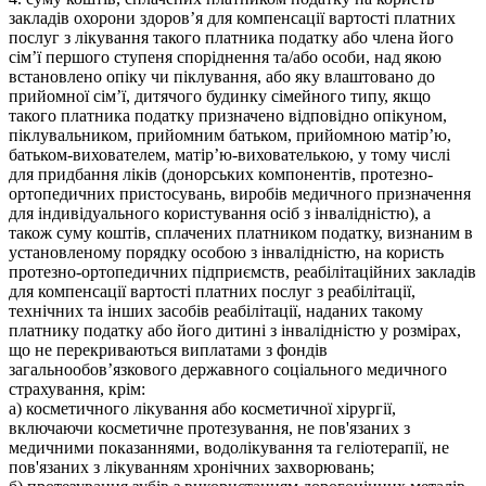
закладів охорони здоров’я для компенсації вартості платних
послуг з лікування такого платника податку або члена його
сім’ї першого ступеня споріднення та/або особи, над якою
встановлено опіку чи піклування, або яку влаштовано до
прийомної сім’ї, дитячого будинку сімейного типу, якщо
такого платника податку призначено відповідно опікуном,
піклувальником, прийомним батьком, прийомною матір’ю,
батьком-вихователем, матір’ю-вихователькою, у тому числі
для придбання ліків (донорських компонентів, протезно-
ортопедичних пристосувань, виробів медичного призначення
для індивідуального користування осіб з інвалідністю), а
також суму коштів, сплачених платником податку, визнаним в
установленому порядку особою з інвалідністю, на користь
протезно-ортопедичних підприємств, реабілітаційних закладів
для компенсації вартості платних послуг з реабілітації,
технічних та інших засобів реабілітації, наданих такому
платнику податку або його дитині з інвалідністю у розмірах,
що не перекриваються виплатами з фондів
загальнообов’язкового державного соціального медичного
страхування, крім:
а) косметичного лікування або косметичної хірургії,
включаючи косметичне протезування, не пов'язаних з
медичними показаннями, водолікування та геліотерапії, не
пов'язаних з лікуванням хронічних захворювань;