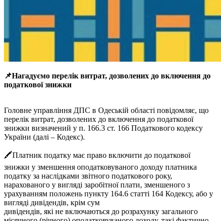
📌
Нагадуємо перелік витрат, дозволених до включення до
податкової знижки
Головне управління ДПС в Одеській області повідомляє, що
перелік витрат, дозволених до включення до податкової
знижки визначений у п. 166.3 ст. 166 Податкового кодексу
України (далі – Кодекс).
🖍Платник податку має право включити до податкової
знижки у зменшення оподатковуваного доходу платника
податку за наслідками звітного податкового року,
нарахованого у вигляді заробітної плати, зменшеного з
урахуванням положень пункту 164.6 статті 164 Кодексу, або у
вигляді дивідендів, крім сум
дивідендів, які не включаються до розрахунку загального
місячного (річного) оподатковуваного доходу, такі фактично