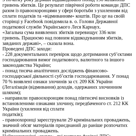
гривень збитків. Це результат піврічної роботи команди ДПС
разом із правоохоронцями у сфері боротьби з ухиленням від
сплати податків та «відмиванням» коштів. Про це на своїй
сторінці у Facebook повідомила в. о. Голови Державної
податкової служби Українського Леся Карнаух.
«Загальна сума виявлених збитків перевищує 336 млн
гривень. Працюємо над повним відшкодуванням збитків,
завданих державі», – сказала вона.
Проведені ДПС заходи:
- 228 документальних перевірок щодо дотримання суб’єктами
господарювання вимог податкового, валютного та іншого
законодавства України;
- понад тисяча аналітичних досліджень фінансово-
господарської діяльності суб’єктів господарювання. У понад
70 % виявлені ознаки злочинів за ст. 209 КК України
(Легалізація (відмивання) доходів, одержаних злочинним
шляхом);
- направили правоохоронцям понад півтисячі висновків із
встановленими ознаками злочину, передбаченого ст. 212 КК
України (ухилення від сплати
податків);
- правоохоронці зареєстрували 29 кримінальних проваджень,
значний обсяг матеріалів приєднаний до раніше розпочатих
кримінальних проваджень.