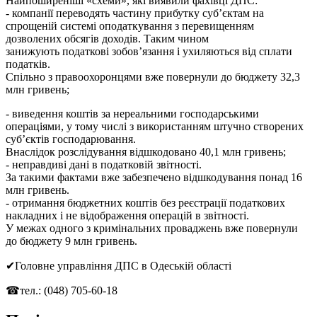
Найпоширеніші «схеми», які виявили фахівці ДПС:
- компанії переводять частину прибутку суб’єктам на
спрощеній системі оподаткування з перевищенням
дозволених обсягів доходів. Таким чином
занижують податкові зобов’язання і ухиляються від сплати
податків.
Спільно з правоохоронцями вже повернули до бюджету 32,3
млн гривень;
- виведення коштів за нереальними господарськими
операціями, у тому числі з використанням штучно створених
суб’єктів господарювання.
Внаслідок розслідування відшкодовано 40,1 млн гривень;
- неправдиві дані в податковій звітності.
За такими фактами вже забезпечено відшкодування понад 16
млн гривень.
- отримання бюджетних коштів без реєстрації податкових
накладних і не відображення операцій в звітності.
У межах одного з кримінальних проваджень вже повернули
до бюджету 9 млн гривень.
✔Головне управління ДПС в Одеській області
☎тел.: (048) 705-60-18