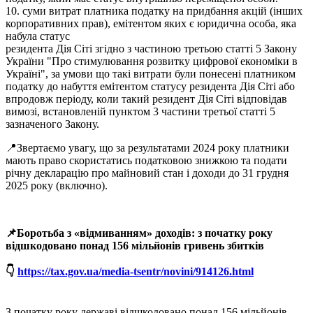
10. суми витрат платника податку на придбання акцій (інших
корпоративних прав), емітентом яких є юридична особа, яка
набула статус
резидента Дія Сіті згідно з частиною третьою статті 5 Закону
України "Про стимулювання розвитку цифрової економіки в
Україні", за умови що такі витрати були понесені платником
податку до набуття емітентом статусу резидента Дія Сіті або
впродовж періоду, коли такий резидент Дія Сіті відповідав
вимозі, встановленій пунктом 3 частини третьої статті 5
зазначеного Закону.
📍Звертаємо увагу, що за результатами 2024 року платники
мають право скористатись податковою знижкою та подати
річну декларацію про майновий стан і доходи до 31 грудня
2025 року (включно).
📌
Боротьба з «відмиванням» доходів: з початку року
відшкодовано понад 156 мільйонів гривень збитків
👇
https://tax.gov.ua/media-tsentr/novini/914126.html
З початку року державі відшкодовано понад 156 мільйонів