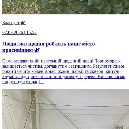
Благоустрій
07.08.2026 | 15:52
Люди, які щодня роблять наше місто
красивішим 🌿
Саме завдяки їхній невтомній щоденній праці Чорноморськ
залишається чистим, доглянутим і затишним. Результат їхньої
роботи бачить кожен із нас: охайні парки та сквери, квітучі
клумби, підстрижені газони й доглянуті дерева. Висловлюємо
щиру подяку праці ...