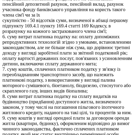
пенсійний депозитний рахунок, пенсійний вклад, рахунок
учасника фонду банківського управління на користь такого
члена сім'ї чи за їх
сукупністю - 50 відсотків суми, визначеної в абзаці першому
підпункту 169.4.1 пункту 169.4 статті 169 Кодексу, в
розрахунку на кожного застрахованого члена сім'ї;
6. суму витрат платника податку на: оплату допоміжних
репродуктивних технологій згідно з умовами, встановленими
законодавством, але не більше ніж сума, що дорівнює третині
доходу у вигляді заробітної плати за звітний податковий рік;
оплату вартості державних послуг, пов'язаних з усиновленням
дитини, включаючи сплату державного мита;
7. суму коштів, сплачених платником податку у зв'язку із
переобладнанням транспортного засобу, що належить
платникові податку, з використанням у вигляді палива
моторного сумішевого, біоетанолу, біодизелю, стиснутого або
скрапленого газу, інших видів біопалива;
8. суми витрат платника податку на сплату видатків на
будівництво (придбання) доступного житла, визначеного
законом, у тому числі на погашення пільгового іпотечного
житлового кредиту, наданого на такі цілі, та процентів за ним.
9. суму коштів у вигляді орендної плати за договором оренди
житла (квартири, будинку), оформленим відповідно до вимог
чинного законодавства, фактично сплачених платником
податку, який має статус внутрішньо переміщеної особи.