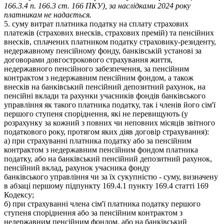
166.3.4 п. 166.3 ст. 166 ПКУ), за наслідками 2024 року
платникам не надається.
5. суму витрат платника податку на сплату страхових
платежів (страхових внесків, страхових премій) та пенсійних
внесків, сплачених платником податку страховику-резиденту,
недержавному пенсійному фонду, банківській установі за
договорами довгострокового страхування життя,
недержавного пенсійного забезпечення, за пенсійним
контрактом з недержавним пенсійним фондом, а також
внесків на банківський пенсійний депозитний рахунок, на
пенсійні вклади та рахунки учасників фондів банківського
управління як такого платника податку, так і членів його сім'ї
першого ступеня споріднення, які не перевищують (у
розрахунку за кожний з повних чи неповних місяців звітного
податкового року, протягом яких діяв договір страхування):
а) при страхуванні платника податку або за пенсійним
контрактом з недержавним пенсійним фондом платника
податку, або на банківський пенсійний депозитний рахунок,
пенсійний вклад, рахунок учасника фонду
банківського управління чи за їх сукупністю - суму, визначену
в абзаці першому підпункту 169.4.1 пункту 169.4 статті 169
Кодексу;
б) при страхуванні члена сім'ї платника податку першого
ступеня споріднення або за пенсійним контрактом з
недержавним пенсійним фондом, або на банківський