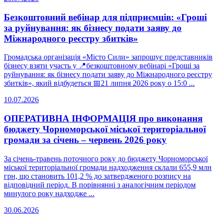
Безкоштовний вебінар для підприємців: «Гроші
за руйнування: як бізнесу подати заяву до
Міжнародного реєстру збитків»
Громадська організація «Місто Сили» запрошує представників
бізнесу взяти участь у 📍безкоштовному вебінарі «Гроші за
руйнування: як бізнесу подати заяву до Міжнародного реєстру
збитків», який відбудеться 📅21 липня 2026 року о 15:0 ...
10.07.2026
ОПЕРАТИВНА ІНФОРМАЦІЯ про виконання
бюджету Чорноморської міської територіальної
громади за січень – червень 2026 року
За січень-травень поточного року до бюджету Чорноморської
міської територіальної громади надходження склали 655,9 млн
грн, що становить 101,2 % до затвердженого розпису на
відповідний період. В порівнянні з аналогічним періодом
минулого року надходже ...
30.06.2026