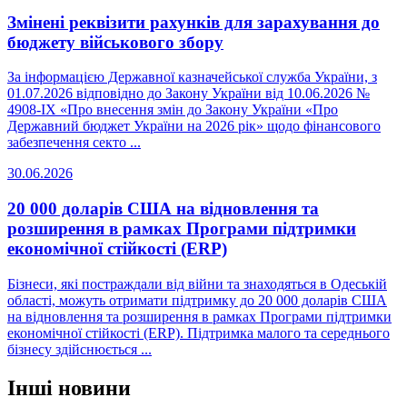
Змінені реквізити рахунків для зарахування до
бюджету військового збору
За інформацією Державної казначейської служба України, з
01.07.2026 відповідно до Закону України від 10.06.2026 №
4908-IX «Про внесення змін до Закону України «Про
Державний бюджет України на 2026 рік» щодо фінансового
забезпечення секто ...
30.06.2026
20 000 доларів США на відновлення та
розширення в рамках Програми підтримки
економічної стійкості (ERP)
Бізнеси, які постраждали від війни та знаходяться в Одеській
області, можуть отримати підтримку до 20 000 доларів США
на відновлення та розширення в рамках Програми підтримки
економічної стійкості (ERP). Підтримка малого та середнього
бізнесу здійснюється ...
Інші новини