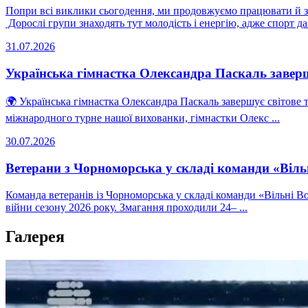
Попри всі виклики сьогодення, ми продовжуємо працювати й за
Дорослі групи знаходять тут молодість і енергію, адже спорт да 
31.07.2026
Українська гімнастка Олександра Паскаль заверш
🌍 Українська гімнастка Олександра Паскаль завершує світове
міжнародного турне нашої вихованки, гімнастки Олекс ...
30.07.2026
Ветерани з Чорноморська у складі команди «Вільн
Команда ветеранів із Чорноморська у складі команди «Вільні Вої
війни сезону 2026 року. Змагання проходили 24– ...
Галерея