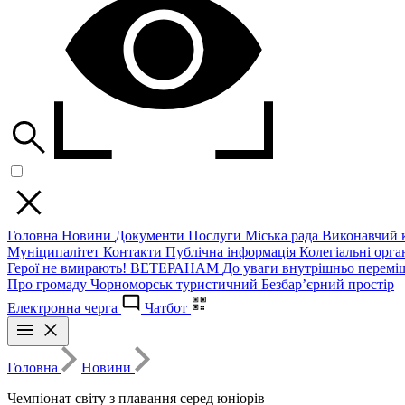
Головна
Новини
Документи
Послуги
Міська рада
Виконавчий к
Муніципалітет
Контакти
Публічна інформація
Колегіальні орган
Герої не вмирають!
ВЕТЕРАНАМ
До уваги внутрішньо перемі
Про громаду
Чорноморськ туристичний
Безбар’єрний простір
Електронна черга
Чатбот
Головна
Новини
Чемпіонат світу з плавання серед юніорів