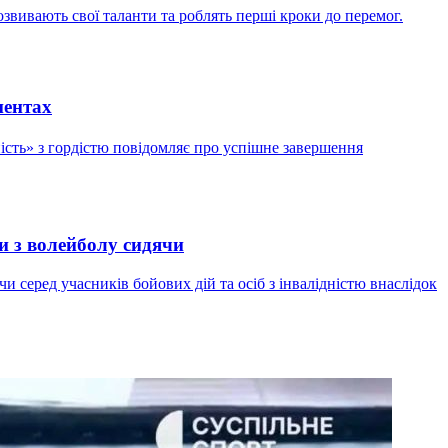
вивають свої таланти та роблять перші кроки до перемог.
нентах
ість» з гордістю повідомляє про успішне завершення
и з волейболу сидячи
и серед учасників бойових дій та осіб з інвалідністю внаслідок