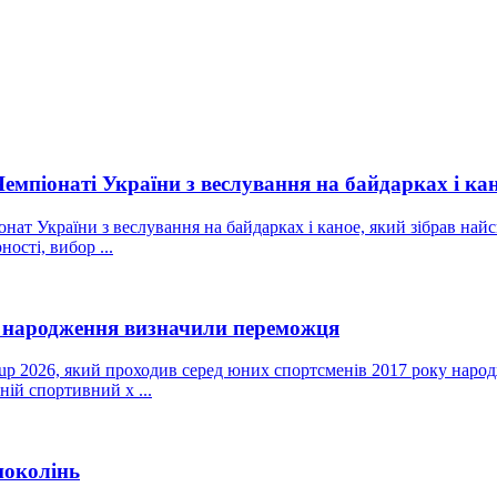
мпіонаті України з веслування на байдарках і ка
онат України з веслування на байдарках і каное, який зібрав най
ості, вибор ...
у народження визначили переможця
 2026, який проходив серед юних спортсменів 2017 року народж
ій спортивний х ...
поколінь