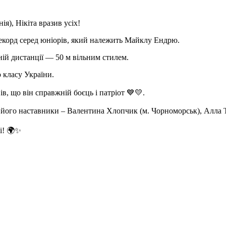
я), Нікіта вразив усіх!
 рекорд серед юніорів, який належить Майклу Ендрю.
ній дистанції — 50 м вільним стилем.
 класу України.
в, що він справжній боєць і патріот 💙💛.
його наставники – Валентина Хлопчик (м. Чорноморськ), Алла 
і! 🌍✨