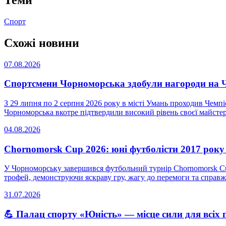
Спорт
Схожі новини
07.08.2026
Спортсмени Чорноморська здобули нагороди на Че
З 29 липня по 2 серпня 2026 року в місті Умань проходив Чемпі
Чорноморська вкотре підтвердили високий рівень своєї майстерн
04.08.2026
Chornomorsk Cup 2026: юні футболісти 2017 рок
У Чорноморську завершився футбольний турнір Chornomorsk Cup
трофей, демонструючи яскраву гру, жагу до перемоги та справжн
31.07.2026
💪 Палац спорту «Юність» — місце сили для всіх 