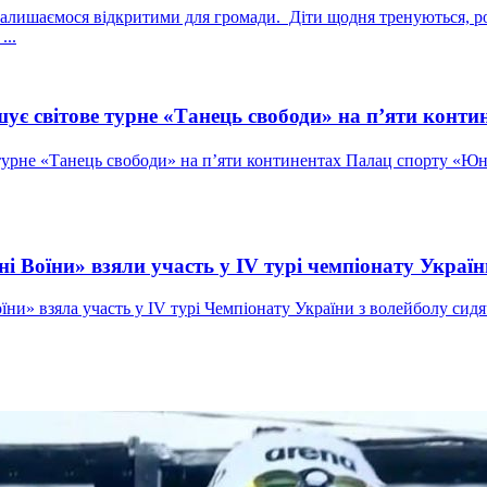
лишаємося відкритими для громади. Діти щодня тренуються, роз
...
ує світове турне «Танець свободи» на п’яти конти
 турне «Танець свободи» на п’яти континентах Палац спорту «Юн
і Воїни» взяли участь у IV турі чемпіонату Україн
ни» взяла участь у IV турі Чемпіонату України з волейболу сидяч