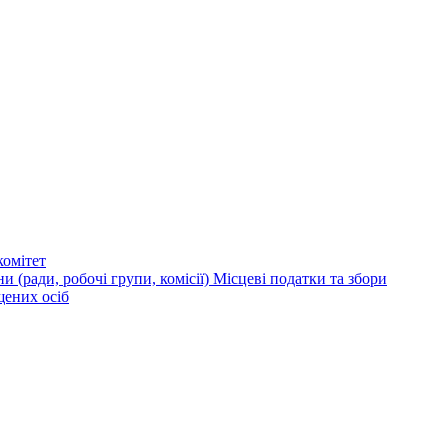
омітет
и (ради, робочі групи, комісії)
Місцеві податки та збори
щених осіб