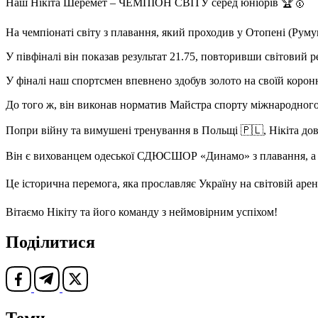
Наш Нікіта Шеремет – ЧЕМПІОН СВІТУ серед юніорів 🏆🥇
На чемпіонаті світу з плавання, який проходив у Отопені (Румуні
У півфіналі він показав результат 21.75, повторивши світовий
У фіналі наш спортсмен впевнено здобув золото на своїй корон
До того ж, він виконав норматив Майстра спорту міжнародного
Попри війну та вимушені тренування в Польщі 🇵🇱, Нікіта дові
Він є вихованцем одеської СДЮСШОР «Динамо» з плавання, а 
Це історична перемога, яка прославляє Україну на світовій арен
Вітаємо Нікіту та його команду з неймовірним успіхом!
Поділитися
Теми