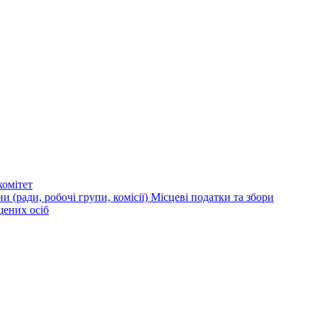
омітет
и (ради, робочі групи, комісії)
Місцеві податки та збори
щених осіб