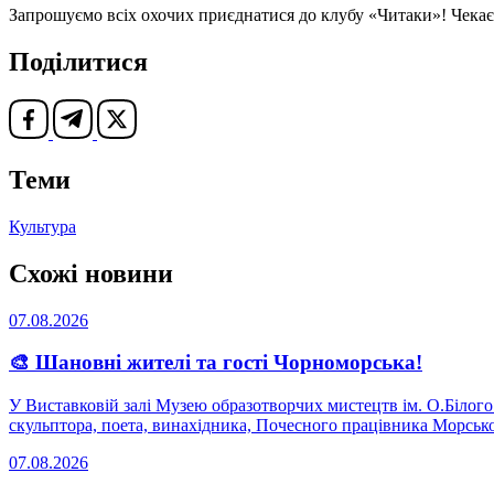
Запрошуємо всіх охочих приєднатися до клубу «Читаки»! Чекаєм
Поділитися
Теми
Культура
Схожі новини
07.08.2026
🎨 Шановні жителі та гості Чорноморська!
У Виставковій залі Музею образотворчих мистецтв ім. О.Білог
скульптора, поета, винахідника, Почесного працівника Морсько
07.08.2026