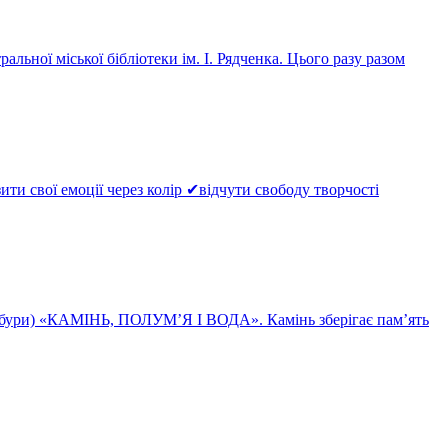
льної міської бібліотеки ім. І. Рядченка. Цього разу разом
и свої емоції через колір ✔відчути свободу творчості
йдабури) «КАМІНЬ, ПОЛУМ’Я І ВОДА». Камінь зберігає пам’ять