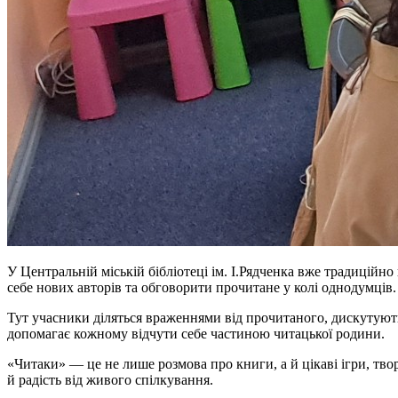
У Центральній міській бібліотеці ім. І.Рядченка вже традиційн
себе нових авторів та обговорити прочитане у колі однодумців.
Тут учасники діляться враженнями від прочитаного, дискутують
допомагає кожному відчути себе частиною читацької родини.
«Читаки» — це не лише розмова про книги, а й цікаві ігри, тво
й радість від живого спілкування.