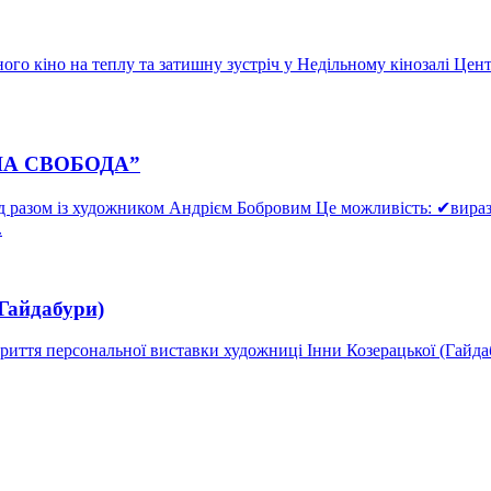
го кіно на теплу та затишну зустріч у Недільному кінозалі Центра
ЧА СВОБОДА”
 разом із художником Андрієм Бобровим Це можливість: ✔виразит
.
(Гайдабури)
дкриття персональної виставки художниці Інни Козерацької (Га