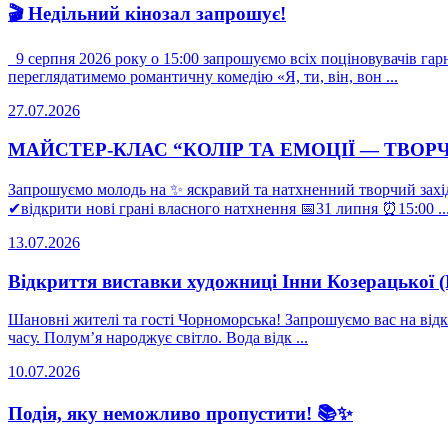
🎬 Недільний кінозал запрошує!
9 серпня 2026 року о 15:00 запрошуємо всіх поціновувачів гарно
переглядатимемо романтичну комедію «Я, ти, він, вон ...
27.07.2026
МАЙСТЕР-КЛАС “КОЛІР ТА ЕМОЦІЇ — ТВОР
Запрошуємо молодь на ✨ яскравий та натхненний творчий захід
✔відкрити нові грані власного натхнення 📅31 липня ⏰15:00 ..
13.07.2026
Відкриття виставки художниці Інни Козерацької 
Шановні жителі та гості Чорноморська! Запрошуємо вас на ві
часу. Полум’я народжує світло. Вода відк ...
10.07.2026
Подія, яку неможливо пропустити! 📚✨