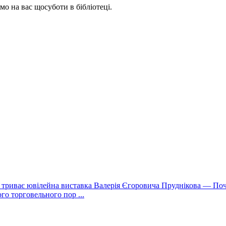
о на вас щосуботи в бібліотеці.
о триває ювілейна виставка Валерія Єгоровича Пруднікова — По
го торговельного пор ...