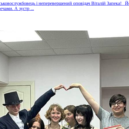
ськовослужбовець і неперевершений оповідач Віталій Запека! Й
чами. А зустр ...