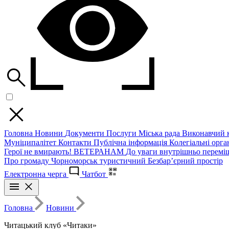
Головна
Новини
Документи
Послуги
Міська рада
Виконавчий к
Муніципалітет
Контакти
Публічна інформація
Колегіальні орган
Герої не вмирають!
ВЕТЕРАНАМ
До уваги внутрішньо перемі
Про громаду
Чорноморськ туристичний
Безбар’єрний простір
Електронна черга
Чатбот
Головна
Новини
Читацький клуб «Читаки»