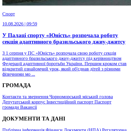
Спорт
10.08.2026 | 09:59
У Палаці спорту «Юність» розпочала роботу
секція адаптивного бразильського джиу-джитсу
З 1 серпня у ПС «Юність» розпочала свою роботу секція
адаптивного бразильського джиу-джитсу під керівництвом
Федерації адаптивної боротьби України. Першим кроком став
відкритий ознайомчий урок, який об'єднав дітей з різними
фізичними мо ...
ГРОМАДА
Контакти та звернення
Чорноморський міський голова
Депутатський корпус
Інвестиційний паспорт
Паспорт
громади
Вакансії
ДОКУМЕНТИ ТА ДАНІ
Публічна інформація
Фінанси
Документи (НПА)
Регуляторна