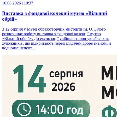
10.08.2026 | 10:37
Виставка з фондової колекції музею «Вільний
обрій»
З 12 серпня у Музеї образотворчих мистецтв ім. О. Білого
розпочинає роботу виставка з фондової колекції музею
«Вільний обрій». До експозиції увійшли твори українських
художників, що відкривають перед глядачем добре знайомі й
водночас неповт ...