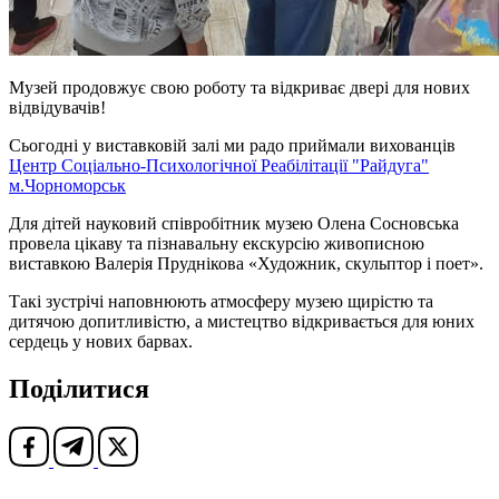
Музей продовжує свою роботу та відкриває двері для нових
відвідувачів!
Сьогодні у виставковій залі ми радо приймали вихованців
Центр Соціально-Психологічної Реабілітації "Райдуга"
м.Чорноморськ
Для дітей науковий співробітник музею Олена Сосновська
провела цікаву та пізнавальну екскурсію живописною
виставкою Валерія Пруднікова «Художник, скульптор і поет».
Такі зустрічі наповнюють атмосферу музею щирістю та
дитячою допитливістю, а мистецтво відкривається для юних
сердець у нових барвах.
Поділитися