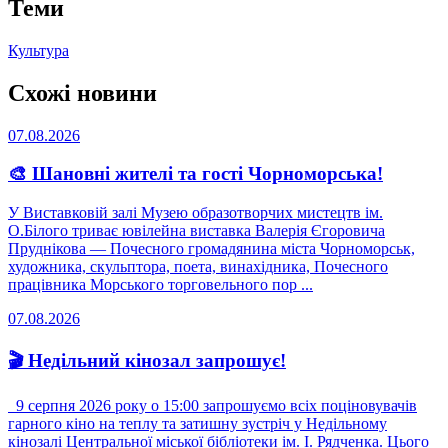
Теми
Культура
Схожі новини
07.08.2026
🎨 Шановні жителі та гості Чорноморська!
У Виставковій залі Музею образотворчих мистецтв ім.
О.Білого триває ювілейна виставка Валерія Єгоровича
Пруднікова — Почесного громадянина міста Чорноморськ,
художника, скульптора, поета, винахідника, Почесного
працівника Морського торговельного пор ...
07.08.2026
🎬 Недільний кінозал запрошує!
9 серпня 2026 року о 15:00 запрошуємо всіх поціновувачів
гарного кіно на теплу та затишну зустріч у Недільному
кінозалі Центральної міської бібліотеки ім. І. Рядченка. Цього