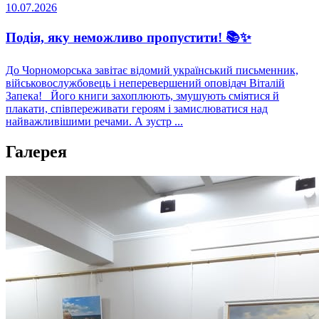
10.07.2026
Подія, яку неможливо пропустити! 📚✨
До Чорноморська завітає відомий український письменник,
військовослужбовець і неперевершений оповідач Віталій
Запека! Його книги захоплюють, змушують сміятися й
плакати, співпереживати героям і замислюватися над
найважливішими речами. А зустр ...
Галерея