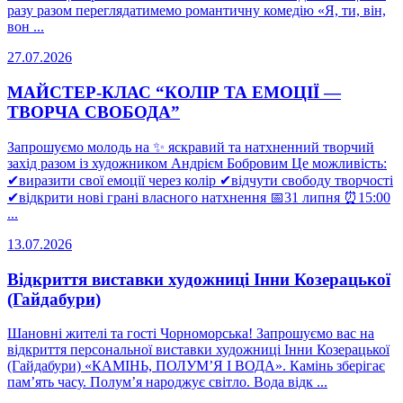
разу разом переглядатимемо романтичну комедію «Я, ти, він,
вон ...
27.07.2026
МАЙСТЕР-КЛАС “КОЛІР ТА ЕМОЦІЇ —
ТВОРЧА СВОБОДА”
Запрошуємо молодь на ✨ яскравий та натхненний творчий
захід разом із художником Андрієм Бобровим Це можливість:
✔виразити свої емоції через колір ✔відчути свободу творчості
✔відкрити нові грані власного натхнення 📅31 липня ⏰15:00
...
13.07.2026
Відкриття виставки художниці Інни Козерацької
(Гайдабури)
Шановні жителі та гості Чорноморська! Запрошуємо вас на
відкриття персональної виставки художниці Інни Козерацької
(Гайдабури) «КАМІНЬ, ПОЛУМ’Я І ВОДА». Камінь зберігає
пам’ять часу. Полум’я народжує світло. Вода відк ...