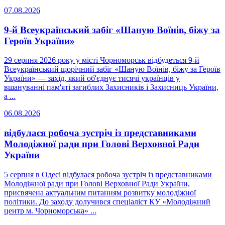
07.08.2026
9-й Всеукраїнський забіг «Шаную Воїнів, біжу за
Героїв України»
29 серпня 2026 року у місті Чорноморськ відбудеться 9-й
Всеукраїнський щорічний забіг «Шаную Воїнів, біжу за Героїв
України» — захід, який об'єднує тисячі українців у
вшануванні пам'яті загиблих Захисників і Захисниць України,
а ...
06.08.2026
відбулася робоча зустріч із представниками
Молодіжної ради при Голові Верховної Ради
України
5 серпня в Одесі відбулася робоча зустріч із представниками
Молодіжної ради при Голові Верховної Ради України,
присвячена актуальним питанням розвитку молодіжної
політики. До заходу долучився спеціаліст КУ «Молодіжний
центр м. Чорноморська» ...