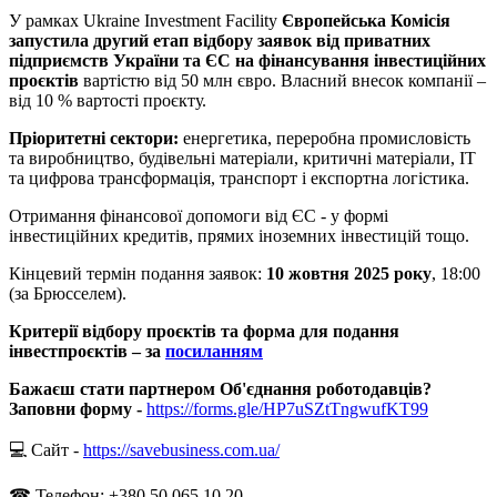
У рамках Ukraine Investment Facility
Європейська Комісія
запустила другий етап відбору заявок від приватних
підприємств України та ЄС на фінансування інвестиційних
про
є
ктів
вартістю від 50 млн євро. Власний внесок компанії –
від 10 % вартості проєкту.
Пріоритетні сектори:
енергетика, переробна промисловість
та виробництво, будівельні матеріали, критичні матеріали, ІТ
та цифрова трансформація, транспорт і експортна логістика.
Отримання фінансової допомоги від ЄС - у формі
інвестиційних кредитів, прямих іноземних інвестицій тощо.
Кінцевий термін подання заявок:
10 жовтня 2025 року
, 18:00
(за Брюсселем).
Критерії відбору про
є
ктів та форма для подання
інвестпро
є
ктів –
за
посиланням
Бажаєш стати партнером Об'єднання роботодавців?
Заповни форму
-
https://forms.gle/HP7uSZtTngwufKT99
💻 Сайт
-
https://savebusiness.com.ua/
☎ Телефон: +380 50 065 10 20