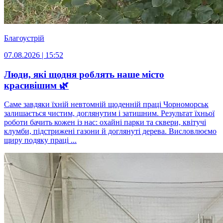
Благоустрій
07.08.2026 | 15:52
Люди, які щодня роблять наше місто
красивішим 🌿
Саме завдяки їхній невтомній щоденній праці Чорноморськ
залишається чистим, доглянутим і затишним. Результат їхньої
роботи бачить кожен із нас: охайні парки та сквери, квітучі
клумби, підстрижені газони й доглянуті дерева. Висловлюємо
щиру подяку праці ...