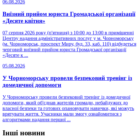
06.08.2026
Виїзний прийом юриста Громадської організації
«Десяте квітня»
07 серпня 2026 року (п'ятниця) з 10:00 до 13:00 в приміщенні
Центру надання адміністративних послуг у м. Чорноморську
(м. Чорноморськ, проспект Миру, буд. 33, каб. 110) відбудеться
черговий виїзний прийом юриста Громадської організації
«Десяте к ...
05.08.2026
У Чорноморську провели безпековий тренінг із
домедичної допомоги
У Чорноморську провели безпековий тренінг із домедичної
допомоги, який об'єднав жителів громади, небайдужих до
власної безпеки та готових опановувати навички, які можуть
врятувати життя. Учасники мали змогу ознайомитися з
алгоритмами надання першої ...
Інші новини