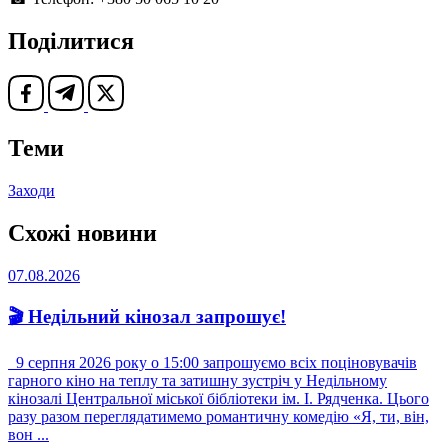
Поділитися
Теми
Заходи
Схожі новини
07.08.2026
🎬 Недільний кінозал запрошує!
9 серпня 2026 року о 15:00 запрошуємо всіх поціновувачів
гарного кіно на теплу та затишну зустріч у Недільному
кінозалі Центральної міської бібліотеки ім. І. Рядченка. Цього
разу разом переглядатимемо романтичну комедію «Я, ти, він,
вон ...