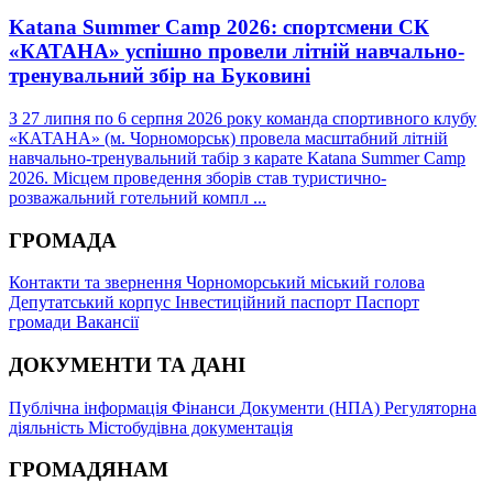
Katana Summer Camp 2026: спортсмени СК
«КАТАНА» успішно провели літній навчально-
тренувальний збір на Буковині
З 27 липня по 6 серпня 2026 року команда спортивного клубу
«КАТАНА» (м. Чорноморськ) провела масштабний літній
навчально-тренувальний табір з карате Katana Summer Camp
2026. Місцем проведення зборів став туристично-
розважальний готельний компл ...
ГРОМАДА
Контакти та звернення
Чорноморський міський голова
Депутатський корпус
Інвестиційний паспорт
Паспорт
громади
Вакансії
ДОКУМЕНТИ ТА ДАНІ
Публічна інформація
Фінанси
Документи (НПА)
Регуляторна
діяльність
Містобудівна документація
ГРОМАДЯНАМ