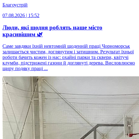
Благоустрій
07.08.2026 | 15:52
Люди, які щодня роблять наше місто
красивішим 🌿
Саме завдяки їхній невтомній щоденній праці Чорноморськ
залишається чистим, доглянутим і затишним. Результат їхньої
роботи бачить кожен із нас: охайні парки та сквери, квітучі
клумби, підстрижені газони й доглянуті дерева. Висловлюємо
щиру подяку праці ...