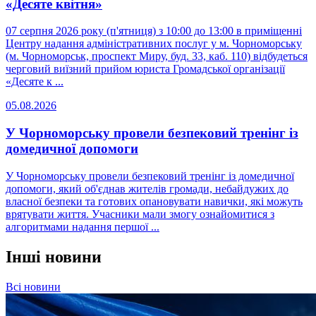
«Десяте квітня»
07 серпня 2026 року (п'ятниця) з 10:00 до 13:00 в приміщенні
Центру надання адміністративних послуг у м. Чорноморську
(м. Чорноморськ, проспект Миру, буд. 33, каб. 110) відбудеться
черговий виїзний прийом юриста Громадської організації
«Десяте к ...
05.08.2026
У Чорноморську провели безпековий тренінг із
домедичної допомоги
У Чорноморську провели безпековий тренінг із домедичної
допомоги, який об'єднав жителів громади, небайдужих до
власної безпеки та готових опановувати навички, які можуть
врятувати життя. Учасники мали змогу ознайомитися з
алгоритмами надання першої ...
Інші новини
Всі новини