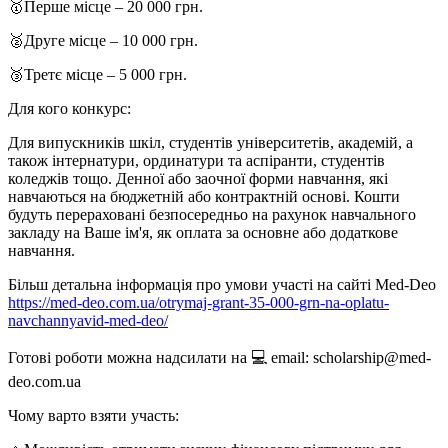
🥇Перше місце – 20 000 грн.
🥈Друге місце – 10 000 грн.
🥉Третє місце – 5 000 грн.
Для кого конкурс:
Для випускників шкіл, студентів університетів, академій, а
також інтернатури, ординатури та аспіранти, студентів
коледжів тощо. Денної або заочної форми навчання, які
навчаються на бюджетній або контрактній основі. Кошти
будуть перераховані безпосередньо на рахунок навчального
закладу на Ваше ім'я, як оплата за основне або додаткове
навчання.
Більш детальна інформація про умови участі на сайті Med-Deo
https://med-deo.com.ua/otrymaj-grant-35-000-grn-na-oplatu-
navchannyavid-med-deo/
Готові роботи можна надсилати на 💻 email: scholarship@med-
deo.com.ua
Чому варто взяти участь: