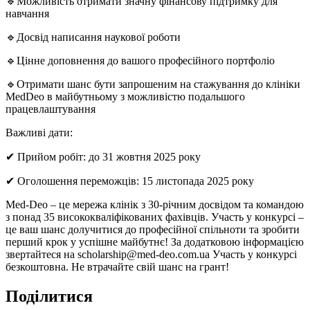
🔹Можливість отримати значну фінансову підтримку для
навчання
🔹Досвід написання наукової роботи
🔹Цінне доповнення до вашого професійного портфоліо
🔹Отримати шанс бути запрошеним на стажування до клініки
MedDeo в майбутньому з можливістю подальшого
працевлаштування
Важливі дати:
✔ Прийом робіт: до 31 жовтня 2025 року
✔ Оголошення переможців: 15 листопада 2025 року
Med-Deo – це мережа клінік з 30-річним досвідом та командою
з понад 35 висококваліфікованих фахівців. Участь у конкурсі –
це ваш шанс долучитися до професійної спільноти та зробити
перший крок у успішне майбутнє! За додатковою інформацією
звертайтеся на scholarship@med-deo.com.ua Участь у конкурсі
безкоштовна. Не втрачайте свій шанс на грант!
Поділитися