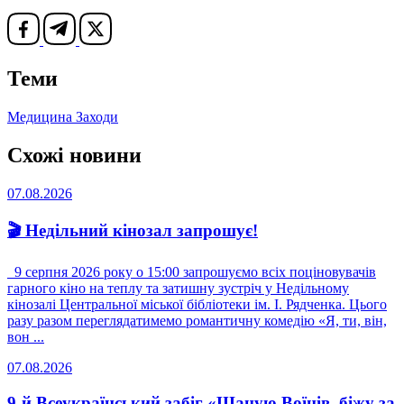
Теми
Медицина
Заходи
Схожі новини
07.08.2026
🎬 Недільний кінозал запрошує!
9 серпня 2026 року о 15:00 запрошуємо всіх поціновувачів
гарного кіно на теплу та затишну зустріч у Недільному
кінозалі Центральної міської бібліотеки ім. І. Рядченка. Цього
разу разом переглядатимемо романтичну комедію «Я, ти, він,
вон ...
07.08.2026
9-й Всеукраїнський забіг «Шаную Воїнів, біжу за