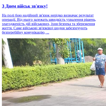
З Днем військ зв'язку!
На полі бою надійний зв'язок нерідко визначає результат
операції. Від нього залежать швидкість ухвалення рішень,
злагодженість дій військових, їхня безпека та збереження
життя. Саме військові зв'язківці щодня забезпечують
безперебійну комунікацію, ...