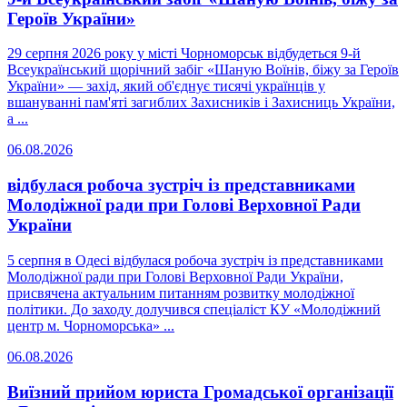
Героїв України»
29 серпня 2026 року у місті Чорноморськ відбудеться 9-й
Всеукраїнський щорічний забіг «Шаную Воїнів, біжу за Героїв
України» — захід, який об'єднує тисячі українців у
вшануванні пам'яті загиблих Захисників і Захисниць України,
а ...
06.08.2026
відбулася робоча зустріч із представниками
Молодіжної ради при Голові Верховної Ради
України
5 серпня в Одесі відбулася робоча зустріч із представниками
Молодіжної ради при Голові Верховної Ради України,
присвячена актуальним питанням розвитку молодіжної
політики. До заходу долучився спеціаліст КУ «Молодіжний
центр м. Чорноморська» ...
06.08.2026
Виїзний прийом юриста Громадської організації