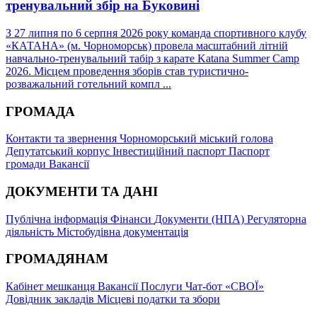
тренувальний збір на Буковині
З 27 липня по 6 серпня 2026 року команда спортивного клубу
«КАТАНА» (м. Чорноморськ) провела масштабний літній
навчально-тренувальний табір з карате Katana Summer Camp
2026. Місцем проведення зборів став туристично-
розважальний готельний компл ...
ГРОМАДА
Контакти та звернення
Чорноморський міський голова
Депутатський корпус
Інвестиційний паспорт
Паспорт
громади
Вакансії
ДОКУМЕНТИ ТА ДАНІ
Публічна інформація
Фінанси
Документи (НПА)
Регуляторна
діяльність
Містобудівна документація
ГРОМАДЯНАМ
Кабінет мешканця
Вакансії
Послуги
Чат-бот «СВОЇ»
Довідник закладів
Місцеві податки та збори