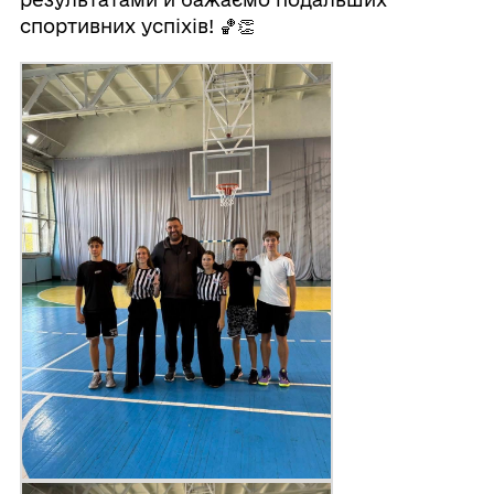
спортивних успіхів! 🏀👏