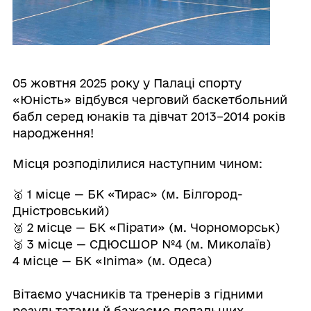
05 жовтня 2025 року у Палаці спорту
«Юність» відбувся черговий баскетбольний
бабл серед юнаків та дівчат 2013–2014 років
народження!
Місця розподілилися наступним чином:
🥇 1 місце — БК «Тирас» (м. Білгород-
Дністровський)
🥈 2 місце — БК «Пірати» (м. Чорноморськ)
🥉 3 місце — СДЮСШОР №4 (м. Миколаїв)
4 місце — БК «Inima» (м. Одеса)
Вітаємо учасників та тренерів з гідними
результатами й бажаємо подальших