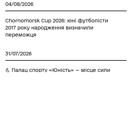
04/08/2026
Chornomorsk Cup 2026: юні футболісти
2017 року народження визначили
переможця
31/07/2026
💪 Палац спорту «Юність» — місце сили
для всіх поколінь
31/07/2026
Українська гімнастка Олександра
Паскаль завершує світове турне «Танець
свободи» на п’яти континентах