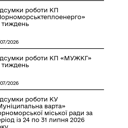
ідсумки роботи КП
Чорноморськтеплоенерго»
а тиждень
/07/2026
ідсумки роботи КП «МУЖКГ»
а тиждень
/07/2026
ідсумки роботи КУ
Муніципальна варта»
рноморської міської ради за
ріод із 24 по 31 липня 2026
оку