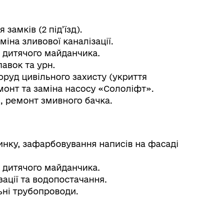
замків (2 під’їзд).
іна зливової каналізації.
 дитячого майданчика.
авок та урн.
руд цивільного захисту (укриття
монт та заміна насосу «Сололіфт».
 ремонт змивного бачка.
инку, зафарбовування написів на фасаді
 дитячого майданчика.
зації та водопостачання.
ьні трубопроводи.