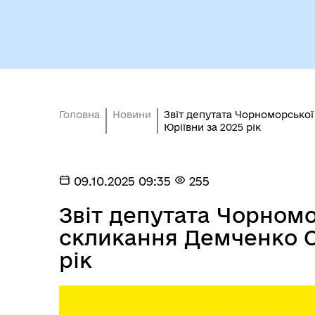
Головна
Новини
Звіт депутата Чорноморської
Кол
Юріївни за 2025 рік
Виконавчий комітет
роб
09.10.2025 09:35
255
Звіт депутата Чорномор
скликання Демченко О
рік