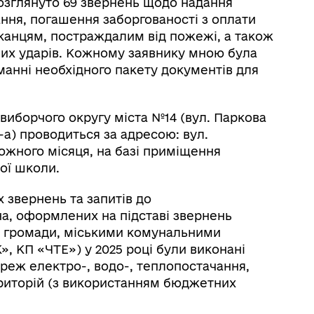
озглянуто 69 звернень щодо надання
ання, погашення заборгованості з оплати
канцям, постраждалим від пожежі, а також
их ударів. Кожному заявнику мною була
анні необхідного пакету документів для
виборчого округу міста №14 (вул. Паркова
, 2-а) проводиться за адресою: вул.
кожного місяця, на базі приміщення
ої школи.
х звернень та запитів до
а, оформлених на підставі звернень
ї громади, міськими комунальними
 КП «ЧТЕ») у 2025 році були виконані
реж електро-, водо-, теплопостачання,
риторій (з використанням бюджетних