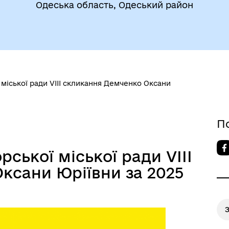
Одеська область, Одеський район
 міської ради VІІІ скликання Демченко Оксани
егіальні органи (ради,
ВЕТЕРАНАМ
очі групи, комісії)
П
ської міської ради VІІІ
ксани Юріївни за 2025
З