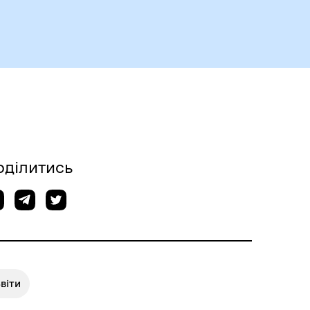
Чорноморськ туристичний
оділитись
віти