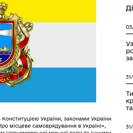
Д
До уваги внутрішньо
03
цеві податки та збори
переміщених осіб
У
р
за
31
Т
к
та
ь Конституцією України, законами України
Про місцеве самоврядування в Україні»,
31
м Чорноморської міської ради та іншими