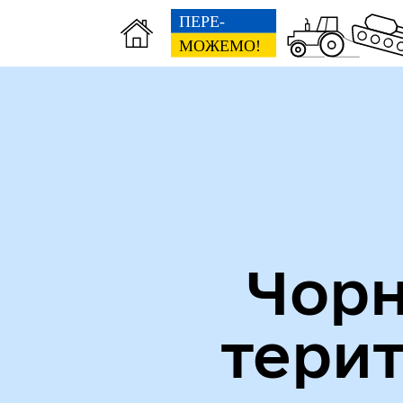
Міська рада
Пуб
Чорн
тери