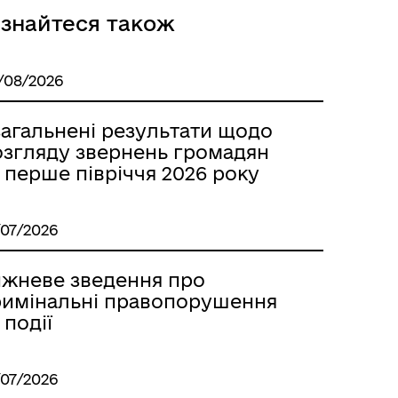
ізнайтеся також
/08/2026
Безбар’єрний простір
загальнені результати щодо
озгляду звернень громадян
 перше півріччя 2026 року
/07/2026
ижневе зведення про
римінальні правопорушення
 події
/07/2026