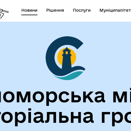
Новини
Рішення
Послуги
Муніципалітет
лічна інформація
Герої не вмирають!
оморська м
торіальна гр