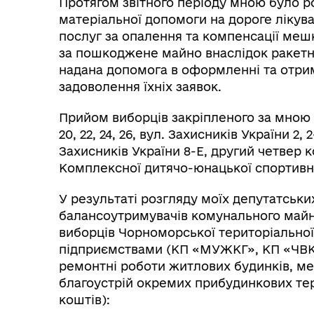
Протягом звітного періоду мною було р
матеріальної допомоги на дороге лікув
послуг за опалення та компенсації меш
за пошкоджене майно внаслідок ракетн
надана допомога в оформленні та отрим
задоволення їхніх заявок.
Прийом виборців закріпленого за мною 
20, 22, 24, 26, вул. Захисників України 2
Захисників України 8-Е, другий четвер 
Комплексної дитячо-юнацької спортивн
У результаті розгляду моїх депутатськи
балансоутримувачів комунального майн
виборців Чорноморської територіально
підприємствами (КП «МУЖКГ», КП «ЧВК»,
ремонтні роботи житлових будинків, ме
благоустрій окремих прибудинкових те
коштів):