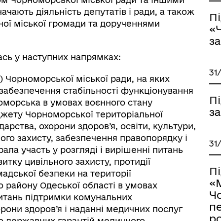
чають діяльність депутатів і ради, а також
П
ої міської громади та дорученнями
«
з
ась у наступних напрямках:
31
) Чорноморської міської ради, на яких
 забезпечення стабільності функціонування
П
оморська в умовах воєнного стану
з
джету Чорноморської територіальної
арства, охорони здоров’я, освіти, культури,
ного захисту, забезпечення правопорядку і
31
ала участь у розгляді і вирішенні питань
итку цивільного захисту, протидії
П
мадської безпеки на території
«
 району Одеської області в умовах
Чо
питань підтримки комунальних
пе
рони здоров’я і наданні медичних послуг
р
ю державних гарантій медичного