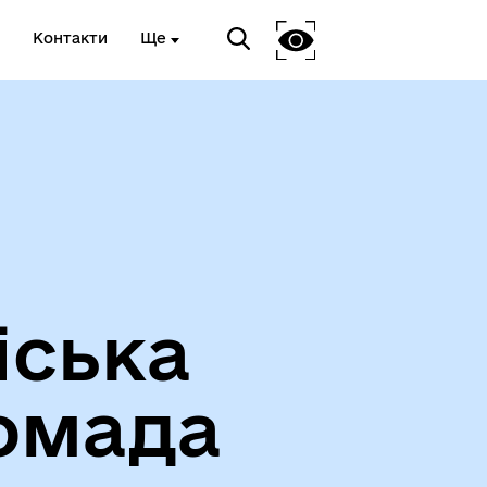
Контакти
Ще
Про громаду
іська
омада