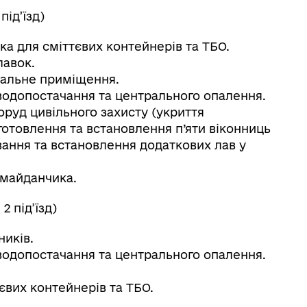
під’їзд)
а для сміттєвих контейнерів та ТБО.
лавок.
вальне приміщення.
 водопостачання та центрального опалення.
руд цивільного захисту (укриття
отовлення та встановлення п’яти віконниць
ування та встановлення додаткових лав у
 майданчика.
2 під’їзд)
ників.
 водопостачання та центрального опалення.
євих контейнерів та ТБО.