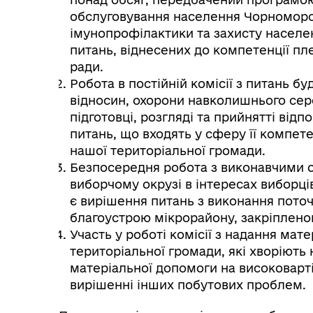
обслуговування населення Чорноморсь
імунопрофілактики та захисту населен
питань, віднесених до компетенції пл
ради.
Робота в постійній комісії з питань 
відносин, охорони навколишнього сер
підготовці, розгляді та прийнятті відп
питань, що входять у сферу її компете
нашої територіальної громади.
Безпосередня робота з виконавчими о
виборчому окрузі в інтересах виборці
є вирішення питань з виконання пото
благоустрою мікрорайону, закріпленог
Участь у роботі комісії з надання ма
територіальної громади, які хворіють
матеріальної допомоги на високоварті
вирішенні інших побутових проблем.