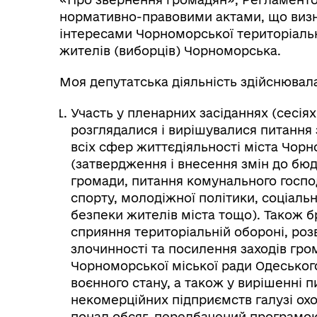
нормативно-правовими актами, що визна
інтересами Чорноморської територіальн
жителів (виборців) Чорноморська.
Моя депутатська діяльність здійснювал
Участь у пленарних засіданнях (сесіях
розглядалися і вирішувалися питання
всіх сфер життєдіяльності міста Чорн
(затвердження і внесення змін до бю
громади, питання комунального господ
спорту, молодіжної політики, соціаль
безпеки жителів міста тощо). Також бр
сприяння територіальній обороні, розв
злочинності та посилення заходів гро
Чорноморської міської ради Одеського
воєнного стану, а також у вирішенні 
некомерційних підприємств галузі охо
понад обсяг, передбачений програмо