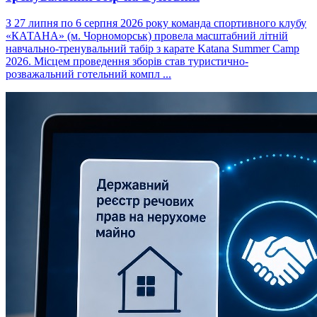
З 27 липня по 6 серпня 2026 року команда спортивного клубу
«КАТАНА» (м. Чорноморськ) провела масштабний літній
навчально-тренувальний табір з карате Katana Summer Camp
2026. Місцем проведення зборів став туристично-
розважальний готельний компл ...