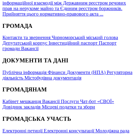
інформаційної взаємодії між Державним реєстром речових
прав на нерухоме майно та Єдиним реєстром боржників.
Прийняття цього нормативно-правового акта ...
ГРОМАДА
Контакти та звернення
Чорноморський міський голова
Депутатський корпус
Інвестиційний паспорт
Паспорт
громади
Вакансії
ДОКУМЕНТИ ТА ДАНІ
Публічна інформація
Фінанси
Документи (НПА)
Регуляторна
діяльність
Містобудівна документація
ГРОМАДЯНАМ
Кабінет мешканця
Вакансії
Послуги
Чат-бот «СВОЇ»
Довідник закладів
Місцеві податки та збори
ГРОМАДСЬКА УЧАСТЬ
Електронні петиції
Електронні консультації
Молодіжна рада