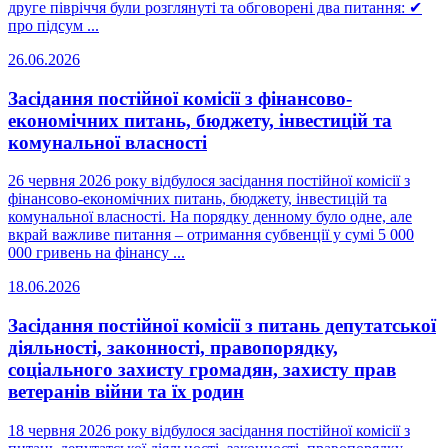
друге півріччя були розглянуті та обговорені два питання: ✔
про підсум ...
26.06.2026
Засідання постійної комісії з фінансово-
економічних питань, бюджету, інвестицій та
комунальної власності
26 червня 2026 року відбулося засідання постійної комісії з
фінансово-економічних питань, бюджету, інвестицій та
комунальної власності. На порядку денному було одне, але
вкрай важливе питання – отримання субвенції у сумі 5 000
000 гривень на фінансу ...
18.06.2026
Засідання постійної комісії з питань депутатської
діяльності, законності, правопорядку,
соціального захисту громадян, захисту прав
ветеранів війни та їх родин
18 червня 2026 року відбулося засідання постійної комісії з