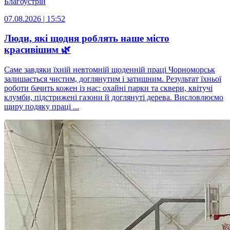
Благоустрій
07.08.2026 | 15:52
Люди, які щодня роблять наше місто
красивішим 🌿
Саме завдяки їхній невтомній щоденній праці Чорноморськ
залишається чистим, доглянутим і затишним. Результат їхньої
роботи бачить кожен із нас: охайні парки та сквери, квітучі
клумби, підстрижені газони й доглянуті дерева. Висловлюємо
щиру подяку праці ...