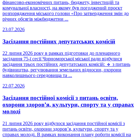
фінансово-економічних питань, бюджету, інвестицій та
комунальної власності, на якому був погоджений проєкт
розпорядження міського голови «Про затвердження змін до
річних обсягів міжбюджетни ...
23.07.2026
Засідання постійних депутатських комісій
22 липня 2026 року в рамках підготовки до пленарного
засідання 75-ї сесії Чорноморської міської ради відбулися
засідання трьох постійних депутатських комісій: 🔹 з питань
будівництва, регулювання земельних відносин, охорони
навколишнього середовища та ...
22.07.2026
Засідання постійної комісії з питань освіти,
охорони здоров’я, культури, спорту та у справах
молоді
21 липня 2026 року відбулося засідання постійної комісії з
питань освіти, охорони здоров’я, культури, спорту та у
справах молоді. В рамках виконання плану роботи комісії на