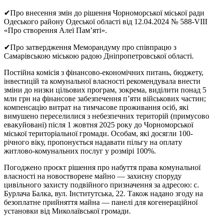
✔Про внесення змін до рішення Чорноморської міської ради
Одеського району Одеської області від 12.04.2024 № 588-VIII
«Про створення Алеї Пам’яті».
✔Про затвердження Меморандуму про співпрацю з
Самарівською міською радою Дніпропетровської області.
Постійна комісія з фінансово-економічних питань, бюджету,
інвестицій та комунальної власності рекомендувала внести
зміни до низки цільових програм, зокрема, виділити понад 5
млн грн на фінансове забезпечення п’яти військових частин;
компенсацію витрат на тимчасове проживання осіб, які
вимушено переселилися з небезпечних територій (примусово
евакуйовані) після 1 жовтня 2025 року до Чорноморської
міської територіальної громади. Особам, які досягли 100-
річного віку, пропонується надавати пільгу на оплату
житлово-комунальних послуг у розмірі 100%.
Погоджено проєкт рішення про набуття права комунальної
власності на новостворене майно — захисну споруду
цивільного захисту подвійного призначення за адресою: с.
Бурлача Балка, вул. Інститутська, 22. Також надано згоду на
безоплатне прийняття майна — панелі для когенераційної
установки від Миколаївської громади.