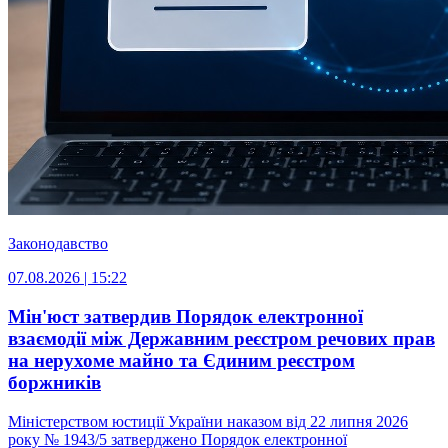
Законодавство
07.08.2026 | 15:22
Мін'юст затвердив Порядок електронної
взаємодії між Державним реєстром речових прав
на нерухоме майно та Єдиним реєстром
боржників
Міністерством юстиції України наказом від 22 липня 2026
року № 1943/5 затверджено Порядок електронної