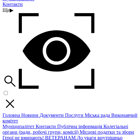
Контакти
Ще
▶
Головна
Новини
Документи
Послуги
Міська рада
Виконавчий
комітет
Муніципалітет
Контакти
Публічна інформація
Колегіальні
органи (ради, робочі групи, комісії)
Місцеві податки та збори
Герої не вмирають!
ВЕТЕРАНАМ
До уваги внутрішньо