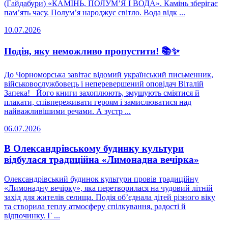
(Гайдабури) «КАМІНЬ, ПОЛУМ’Я І ВОДА». Камінь зберігає
пам’ять часу. Полум’я народжує світло. Вода відк ...
10.07.2026
Подія, яку неможливо пропустити! 📚✨
До Чорноморська завітає відомий український письменник,
військовослужбовець і неперевершений оповідач Віталій
Запека! Його книги захоплюють, змушують сміятися й
плакати, співпереживати героям і замислюватися над
найважливішими речами. А зустр ...
06.07.2026
В Олександрівському будинку культури
відбулася традиційна «Лимонадна вечірка»
Олександрівський будинок культури провів традиційну
«Лимонадну вечірку», яка перетворилася на чудовий літній
захід для жителів селища. Подія об’єднала дітей різного віку
та створила теплу атмосферу спілкування, радості й
відпочинку. Г ...