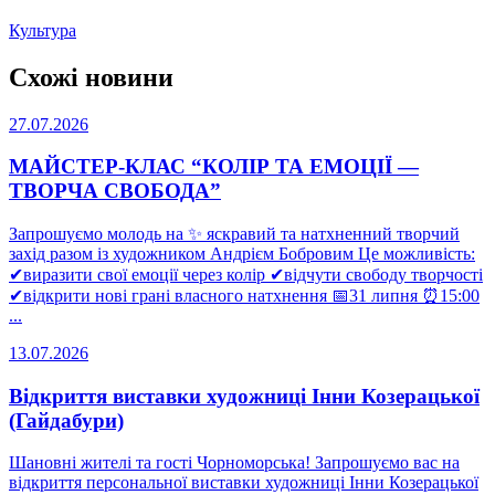
Культура
Схожі новини
27.07.2026
МАЙСТЕР-КЛАС “КОЛІР ТА ЕМОЦІЇ —
ТВОРЧА СВОБОДА”
Запрошуємо молодь на ✨ яскравий та натхненний творчий
захід разом із художником Андрієм Бобровим Це можливість:
✔виразити свої емоції через колір ✔відчути свободу творчості
✔відкрити нові грані власного натхнення 📅31 липня ⏰15:00
...
13.07.2026
Відкриття виставки художниці Інни Козерацької
(Гайдабури)
Шановні жителі та гості Чорноморська! Запрошуємо вас на
відкриття персональної виставки художниці Інни Козерацької