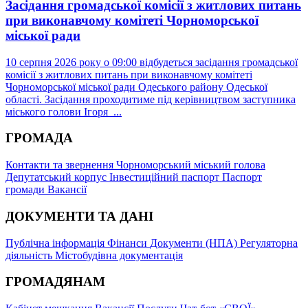
Засідання громадської комісії з житлових питань
при виконавчому комітеті Чорноморської
міської ради
10 серпня 2026 року о 09:00 відбудеться засідання громадської
комісії з житлових питань при виконавчому комітеті
Чорноморської міської ради Одеського району Одеської
області. Засідання проходитиме під керівництвом заступника
міського голови Ігоря ...
ГРОМАДА
Контакти та звернення
Чорноморський міський голова
Депутатський корпус
Інвестиційний паспорт
Паспорт
громади
Вакансії
ДОКУМЕНТИ ТА ДАНІ
Публічна інформація
Фінанси
Документи (НПА)
Регуляторна
діяльність
Містобудівна документація
ГРОМАДЯНАМ