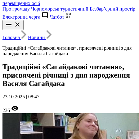
переміщених осіб
Про громаду
Чорноморськ туристичний
Безбар’єрний простір
Електронна черга
Чатбот
Головна
Новини
Традиційні «Сагайдакові читання», присвячені річниці з дня
народження Василя Сагайдака
Традиційні «Сагайдакові читання»,
присвячені річниці з дня народження
Василя Сагайдака
23.10.2025 | 08:47
236