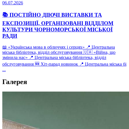
06.07.2026
📚 ПОСТІЙНО ДІЮЧІ ВИСТАВКИ ТА
ЕКСПОЗИЦІЇ, ОРГАНІЗОВАНІ ВІДДІЛОМ
КУЛЬТУРИ ЧОРНОМОРСЬКОЇ МІСЬКОЇ
РАДИ
📖 «Українська мова в обличчях і серцях» 📍 Центральна
міська бібліотека, відділ обслуговування 🇺🇦 «Війна, що
змінила нас» 📍 Центральна міська бібліотека, відділ
обслуговування 🆕 Хіт-парад новинок 📍 Центральна міська бі
...
Галерея