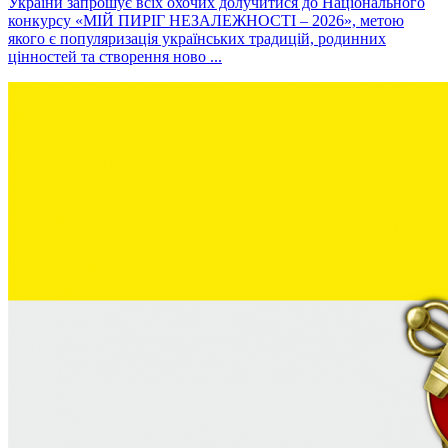
України запрошує всіх охочих долучитися до Національного
конкурсу «МІЙ ПИРІГ НЕЗАЛЕЖНОСТІ – 2026», метою
якого є популяризація українських традицій, родинних
цінностей та створення ново ...