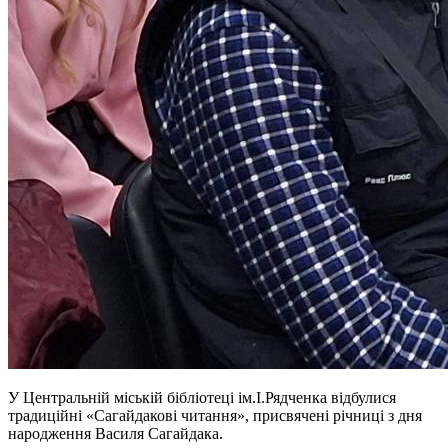
У Центральній міській бібліотеці ім.І.Рядченка відбулися
традиційні «Сагайдакові читання», присвячені річниці з дня
народження Василя Сагайдака.