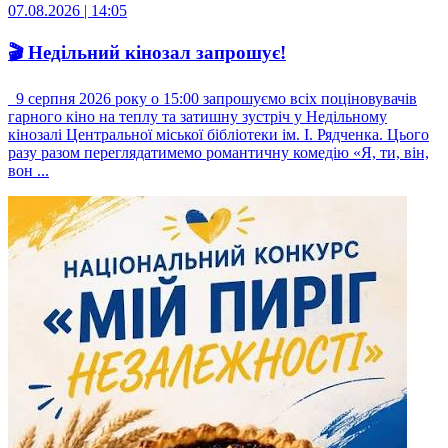
07.08.2026 | 14:05
🎬 Недільний кінозал запрошує!
9 серпня 2026 року о 15:00 запрошуємо всіх поціновувачів
гарного кіно на теплу та затишну зустріч у Недільному
кінозалі Центральної міської бібліотеки ім. І. Рядченка. Цього
разу разом переглядатимемо романтичну комедію «Я, ти, він,
вон ...