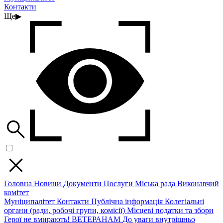
Контакти
Ще
▶
Головна
Новини
Документи
Послуги
Міська рада
Виконавчий
комітет
Муніципалітет
Контакти
Публічна інформація
Колегіальні
органи (ради, робочі групи, комісії)
Місцеві податки та збори
Герої не вмирають!
ВЕТЕРАНАМ
До уваги внутрішньо