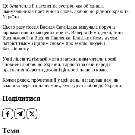
Це була тепла й натхненна зустріч, яка об’єднала
шанувальників поетичного слова, любові до рідного краю та
України.
Цього разу поезія Василя Сагайдака зазвучала поруч із
віршами наших місцевих поетів: Валерія Демиденка, Інни
Василькової та Василя Павленка. Близьких йому духом,
патріотизмом і щирим словом про землю, людей і
Батьківщину.
Учні ліцеїв та гімназії міста з натхненням читали поезії,
сповнені любові до України, гордості за свій народ і
прагнення зберегти духовні цінності нашого краю.
Кожен рядок, прочитаний у цей день, нагадував нам, як
важливо берегти нашу мову, культуру і любов до України.
Поділитися
Теми