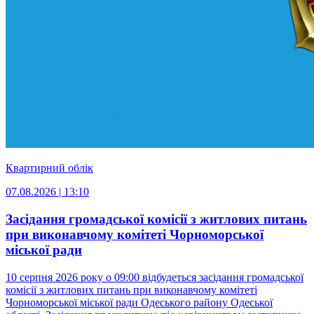
Квартирний облік
07.08.2026 | 13:10
Засідання громадської комісії з житлових питань
при виконавчому комітеті Чорноморської
міської ради
10 серпня 2026 року о 09:00 відбудеться засідання громадської
комісії з житлових питань при виконавчому комітеті
Чорноморської міської ради Одеського району Одеської