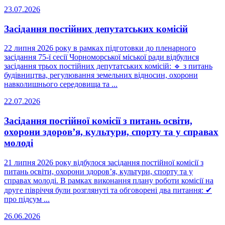
23.07.2026
Засідання постійних депутатських комісій
22 липня 2026 року в рамках підготовки до пленарного
засідання 75-ї сесії Чорноморської міської ради відбулися
засідання трьох постійних депутатських комісій: 🔹 з питань
будівництва, регулювання земельних відносин, охорони
навколишнього середовища та ...
22.07.2026
Засідання постійної комісії з питань освіти,
охорони здоров’я, культури, спорту та у справах
молоді
21 липня 2026 року відбулося засідання постійної комісії з
питань освіти, охорони здоров’я, культури, спорту та у
справах молоді. В рамках виконання плану роботи комісії на
друге півріччя були розглянуті та обговорені два питання: ✔
про підсум ...
26.06.2026