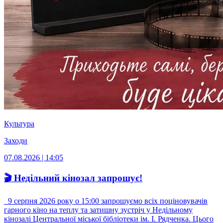
Культура
Заходи
07.08.2026 | 14:05
🎬 Недільний кінозал запрошує!
9 серпня 2026 року о 15:00 запрошуємо всіх поціновувачів
гарного кіно на теплу та затишну зустріч у Недільному
кінозалі Центральної міської бібліотеки ім. І. Рядченка. Цього