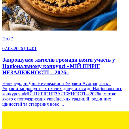
Події
07.08.2026 | 14:01
Запрошуємо жителів громади взяти участь у
Національному конкурсі «МІЙ ПИРІГ
НЕЗАЛЕЖНОСТІ – 2026»
Напередодні Дня Незалежності України Асоціація міст
України запрошує всіх охочих долучитися до Національного
конкурсу «МІЙ ПИРІГ НЕЗАЛЕЖНОСТІ – 2026», метою
якого є популяризація українських традицій, родинних
цінностей та створення ново ...