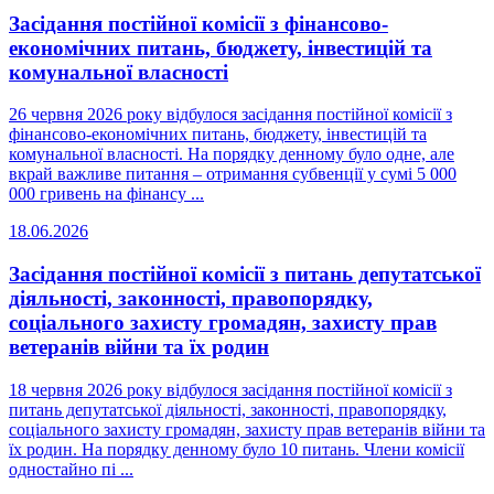
Засідання постійної комісії з фінансово-
економічних питань, бюджету, інвестицій та
комунальної власності
26 червня 2026 року відбулося засідання постійної комісії з
фінансово-економічних питань, бюджету, інвестицій та
комунальної власності. На порядку денному було одне, але
вкрай важливе питання – отримання субвенції у сумі 5 000
000 гривень на фінансу ...
18.06.2026
Засідання постійної комісії з питань депутатської
діяльності, законності, правопорядку,
соціального захисту громадян, захисту прав
ветеранів війни та їх родин
18 червня 2026 року відбулося засідання постійної комісії з
питань депутатської діяльності, законності, правопорядку,
соціального захисту громадян, захисту прав ветеранів війни та
їх родин. На порядку денному було 10 питань. Члени комісії
одностайно пі ...