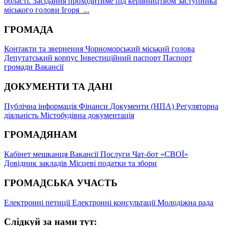
області. Засідання проходитиме під керівництвом заступника
міського голови Ігоря ...
ГРОМАДА
Контакти та звернення
Чорноморський міський голова
Депутатський корпус
Інвестиційний паспорт
Паспорт
громади
Вакансії
ДОКУМЕНТИ ТА ДАНІ
Публічна інформація
Фінанси
Документи (НПА)
Регуляторна
діяльність
Містобудівна документація
ГРОМАДЯНАМ
Кабінет мешканця
Вакансії
Послуги
Чат-бот «СВОЇ»
Довідник закладів
Місцеві податки та збори
ГРОМАДСЬКА УЧАСТЬ
Електронні петиції
Електронні консультації
Молодіжна рада
Слідкуй за нами тут: