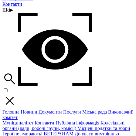
Контакти
Ще
▶
Головна
Новини
Документи
Послуги
Міська рада
Виконавчий
комітет
Муніципалітет
Контакти
Публічна інформація
Колегіальні
органи (ради, робочі групи, комісії)
Місцеві податки та збори
Герої не вмирають!
ВЕТЕРАНАМ
До уваги внутрішньо