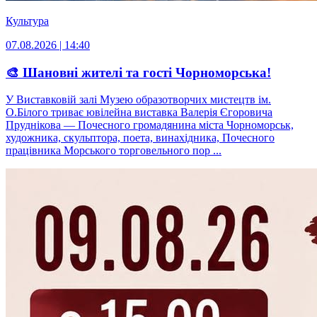
Культура
07.08.2026 | 14:40
🎨 Шановні жителі та гості Чорноморська!
У Виставковій залі Музею образотворчих мистецтв ім.
О.Білого триває ювілейна виставка Валерія Єгоровича
Пруднікова — Почесного громадянина міста Чорноморськ,
художника, скульптора, поета, винахідника, Почесного
працівника Морського торговельного пор ...