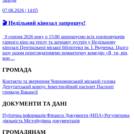
Заходи
07.08.2026 | 14:05
🎬 Недільний кінозал запрошує!
9 серпня 2026 року о 15:00 запрошуємо всіх поціновувачів
гарного кіно на теплу та затишну зустріч у Недільному
кінозалі Центральної міської бібліотеки ім. І. Рядченка. Цього
разу разом переглядатимемо романтичну комедію «Я, ти, він,
вон ...
ГРОМАДА
Контакти та звернення
Чорноморський міський голова
Депутатський корпус
Інвестиційний паспорт
Паспорт
громади
Вакансії
ДОКУМЕНТИ ТА ДАНІ
Публічна інформація
Фінанси
Документи (НПА)
Регуляторна
діяльність
Містобудівна документація
ГРОМАДЯНАМ