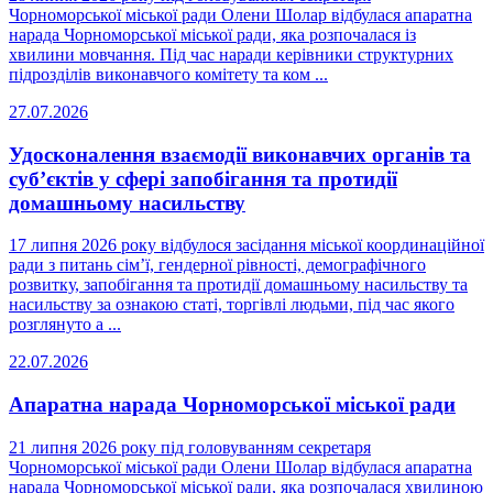
Чорноморської міської ради Олени Шолар відбулася апаратна
нарада Чорноморської міської ради, яка розпочалася із
хвилини мовчання. Під час наради керівники структурних
підрозділів виконавчого комітету та ком ...
27.07.2026
Удосконалення взаємодії виконавчих органів та
суб’єктів у сфері запобігання та протидії
домашньому насильству
17 липня 2026 року відбулося засідання міської координаційної
ради з питань сім’ї, гендерної рівності, демографічного
розвитку, запобігання та протидії домашньому насильству та
насильству за ознакою статі, торгівлі людьми, під час якого
розглянуто а ...
22.07.2026
Апаратна нарада Чорноморської міської ради
21 липня 2026 року під головуванням секретаря
Чорноморської міської ради Олени Шолар відбулася апаратна
нарада Чорноморської міської ради, яка розпочалася хвилиною