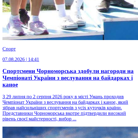
Спорт
07.08.2026 | 14:41
Спортсмени Чорноморська здобули нагороди на
Чемпіонаті України з веслування на байдарках і
каное
З 29 липня по 2 серпня 2026 року в місті Умань проходив
Чемпіонат України з веслування на байдарках і каное, який
зібрав найсильніших спортсменів з усіх куточків країни.
Представники Чорноморська вкотре підтвердили високий
рівень своєї майстерності, вибор ...