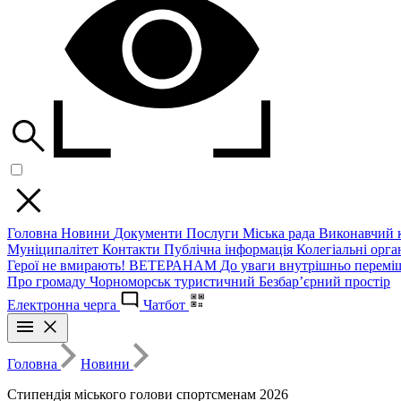
Головна
Новини
Документи
Послуги
Міська рада
Виконавчий к
Муніципалітет
Контакти
Публічна інформація
Колегіальні орган
Герої не вмирають!
ВЕТЕРАНАМ
До уваги внутрішньо перемі
Про громаду
Чорноморськ туристичний
Безбар’єрний простір
Електронна черга
Чатбот
Головна
Новини
Стипендія міського голови спортсменам 2026