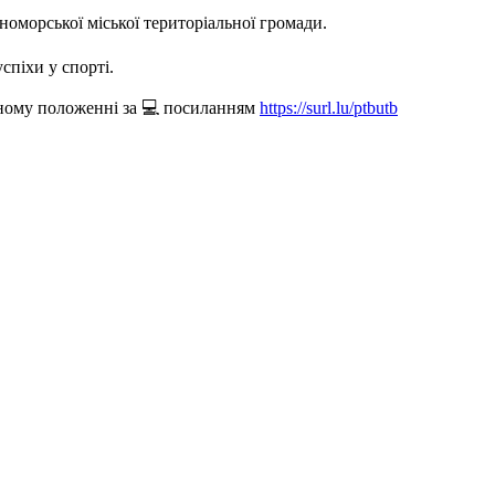
оморської міської територіальної громади.
спіхи у спорті.
льному положенні за 💻 посиланням
https://surl.lu/ptbutb