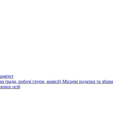
омітет
и (ради, робочі групи, комісії)
Місцеві податки та збори
щених осіб