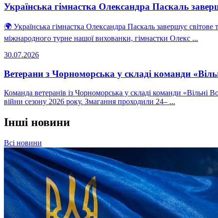
Українська гімнастка Олександра Паскаль заверш
🌍 Українська гімнастка Олександра Паскаль завершує світове
міжнародного турне нашої вихованки, гімнастки Олекс ...
30.07.2026
Ветерани з Чорноморська у складі команди «Вільн
Команда ветеранів із Чорноморська у складі команди «Вільні Вої
війни сезону 2026 року. Змагання проходили 24– ...
Інші новини
Всі новини