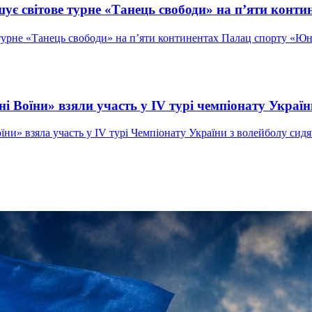
ує світове турне «Танець свободи» на п’яти конти
 турне «Танець свободи» на п’яти континентах Палац спорту «Юн
і Воїни» взяли участь у IV турі чемпіонату Україн
ни» взяла участь у IV турі Чемпіонату України з волейболу сидяч