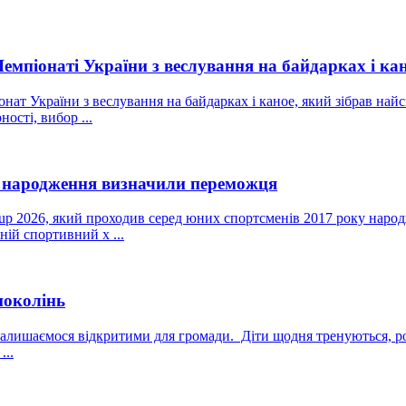
мпіонаті України з веслування на байдарках і ка
онат України з веслування на байдарках і каное, який зібрав най
ості, вибор ...
у народження визначили переможця
 2026, який проходив серед юних спортсменів 2017 року народж
ій спортивний х ...
поколінь
лишаємося відкритими для громади. Діти щодня тренуються, роз
...