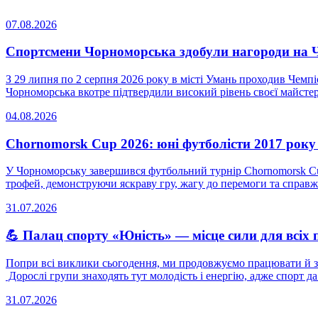
07.08.2026
Спортсмени Чорноморська здобули нагороди на Че
З 29 липня по 2 серпня 2026 року в місті Умань проходив Чемпі
Чорноморська вкотре підтвердили високий рівень своєї майстерн
04.08.2026
Chornomorsk Cup 2026: юні футболісти 2017 рок
У Чорноморську завершився футбольний турнір Chornomorsk Cup
трофей, демонструючи яскраву гру, жагу до перемоги та справжн
31.07.2026
💪 Палац спорту «Юність» — місце сили для всіх 
Попри всі виклики сьогодення, ми продовжуємо працювати й за
Дорослі групи знаходять тут молодість і енергію, адже спорт да 
31.07.2026