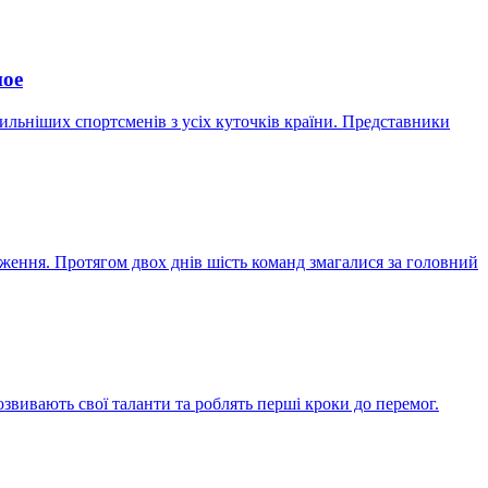
ное
сильніших спортсменів з усіх куточків країни. Представники
ення. Протягом двох днів шість команд змагалися за головний
вивають свої таланти та роблять перші кроки до перемог.