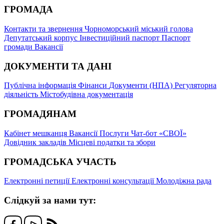
ГРОМАДА
Контакти та звернення
Чорноморський міський голова
Депутатський корпус
Інвестиційний паспорт
Паспорт
громади
Вакансії
ДОКУМЕНТИ ТА ДАНІ
Публічна інформація
Фінанси
Документи (НПА)
Регуляторна
діяльність
Містобудівна документація
ГРОМАДЯНАМ
Кабінет мешканця
Вакансії
Послуги
Чат-бот «СВОЇ»
Довідник закладів
Місцеві податки та збори
ГРОМАДСЬКА УЧАСТЬ
Електронні петиції
Електронні консультації
Молодіжна рада
Слідкуй за нами тут: