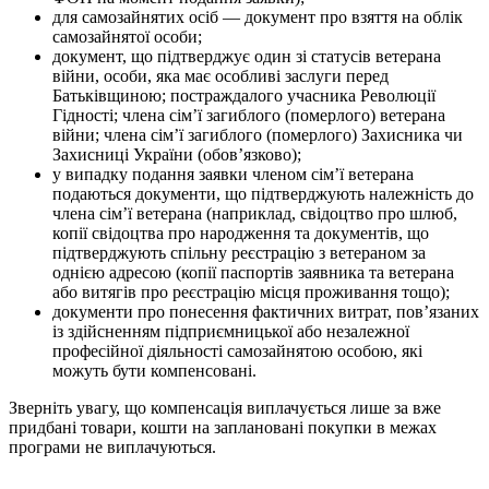
для самозайнятих осіб — документ про взяття на облік
самозайнятої особи;
документ, що підтверджує один зі статусів ветерана
війни, особи, яка має особливі заслуги перед
Батьківщиною; постраждалого учасника Революції
Гідності; члена сім’ї загиблого (померлого) ветерана
війни; члена сім’ї загиблого (померлого) Захисника чи
Захисниці України (обов’язково);
у випадку подання заявки членом сім’ї ветерана
подаються документи, що підтверджують належність до
члена сім’ї ветерана (наприклад, свідоцтво про шлюб,
копії свідоцтва про народження та документів, що
підтверджують спільну реєстрацію з ветераном за
однією адресою (копії паспортів заявника та ветерана
або витягів про реєстрацію місця проживання тощо);
документи про понесення фактичних витрат, пов’язаних
із здійсненням підприємницької або незалежної
професійної діяльності самозайнятою особою, які
можуть бути компенсовані.
Зверніть увагу, що компенсація виплачується лише за вже
придбані товари, кошти на заплановані покупки в межах
програми не виплачуються.