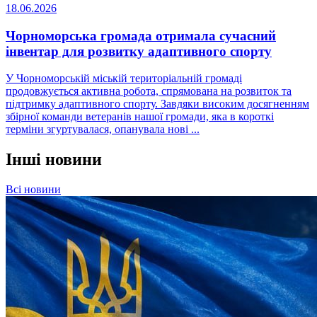
18.06.2026
Чорноморська громада отримала сучасний
інвентар для розвитку адаптивного спорту
У Чорноморській міській територіальній громаді
продовжується активна робота, спрямована на розвиток та
підтримку адаптивного спорту. Завдяки високим досягненням
збірної команди ветеранів нашої громади, яка в короткі
терміни згуртувалася, опанувала нові ...
Інші новини
Всі новини