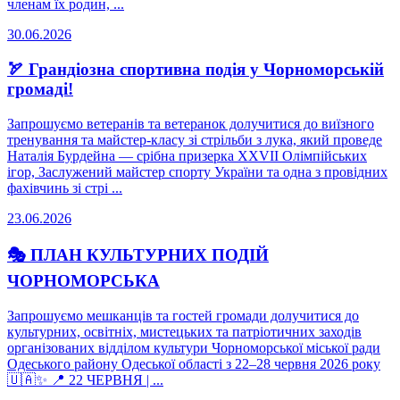
членам їх родин, ...
30.06.2026
🏹 Грандіозна спортивна подія у Чорноморській
громаді!
Запрошуємо ветеранів та ветеранок долучитися до виїзного
тренування та майстер-класу зі стрільби з лука, який проведе
Наталія Бурдейна — срібна призерка XXVII Олімпійських
ігор, Заслужений майстер спорту України та одна з провідних
фахівчинь зі стрі ...
23.06.2026
🎭 ПЛАН КУЛЬТУРНИХ ПОДІЙ
ЧОРНОМОРСЬКА
Запрошуємо мешканців та гостей громади долучитися до
культурних, освітніх, мистецьких та патріотичних заходів
організованих відділом культури Чорноморської міської ради
Одеського району Одеської області з 22–28 червня 2026 року
🇺🇦✨ 📍 22 ЧЕРВНЯ | ...