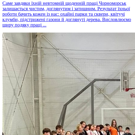
Саме завдяки їхній невтомній щоденній праці Чорноморськ
залишається чистим, доглянутим і затишним. Результат їхньої
роботи бачить кожен із нас: охайні парки та сквери, квітучі
клумби, підстрижені газони й доглянуті дерева. Висловлюємо
щиру подяку праці ...