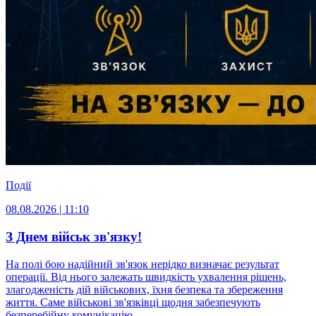
Події
08.08.2026 | 11:10
З Днем військ зв'язку!
На полі бою надійний зв'язок нерідко визначає результат
операції. Від нього залежать швидкість ухвалення рішень,
злагодженість дій військових, їхня безпека та збереження
життя. Саме військові зв'язківці щодня забезпечують
безперебійну комунікацію, ...