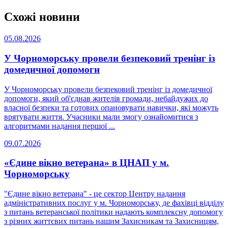
Схожі новини
05.08.2026
У Чорноморську провели безпековий тренінг із
домедичної допомоги
У Чорноморську провели безпековий тренінг із домедичної
допомоги, який об'єднав жителів громади, небайдужих до
власної безпеки та готових опановувати навички, які можуть
врятувати життя. Учасники мали змогу ознайомитися з
алгоритмами надання першої ...
09.07.2026
«Єдине вікно ветерана» в ЦНАП у м.
Чорноморську
"Єдине вікно ветерана" - це сектор Центру надання
адміністративних послуг у м. Чорноморську, де фахівці відділу
з питань ветеранської політики надають комплексну допомогу
з різних життєвих питань нашим Захисникам та Захисницям,