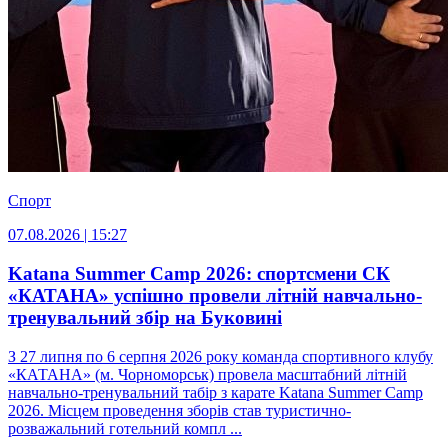
Спорт
07.08.2026 | 15:27
Katana Summer Camp 2026: спортсмени СК
«КАТАНА» успішно провели літній навчально-
тренувальний збір на Буковині
З 27 липня по 6 серпня 2026 року команда спортивного клубу
«КАТАНА» (м. Чорноморськ) провела масштабний літній
навчально-тренувальний табір з карате Katana Summer Camp
2026. Місцем проведення зборів став туристично-
розважальний готельний компл ...