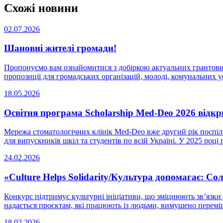
Схожі новини
02.07.2026
Шановні жителі громади!
Пропонуємо вам ознайомитися з добіркою актуальних грантових 
пропозиції для громадських організацій, молоді, комунальних уст
18.05.2026
Освітня програма Scholarship Med-Deo 2026 відк
Мережа стоматологічних клінік Med-Deo вже другий рік поспіл
для випускників шкіл та студентів по всій Україні. У 2025 році п
24.02.2026
«Culture Helps Solidarity/Культура допомагає: Со
Конкурс підтримує культурні ініціативи, що зміцнюють зв’язки 
надається проєктам, які працюють із людьми, вимушено перемі
18.02.2026