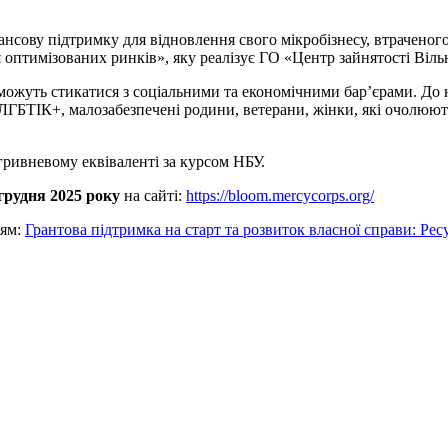
ову підтримку для відновлення свого мікробізнесу, втраченого 
оптимізованих ринків», яку реалізує ГО «Центр зайнятості Віль
і можуть стикатися з соціальними та економічними бар’єрами. До 
 ЛГБТІК+, малозабезпечені родини, ветерани, жінки, які очолюють
гривневому еквіваленті за курсом НБУ.
грудня 2025 року
на сайті:
https://bloom.mercycorps.org/
ням:
Грантова підтримка на старт та розвиток власної справи: Р