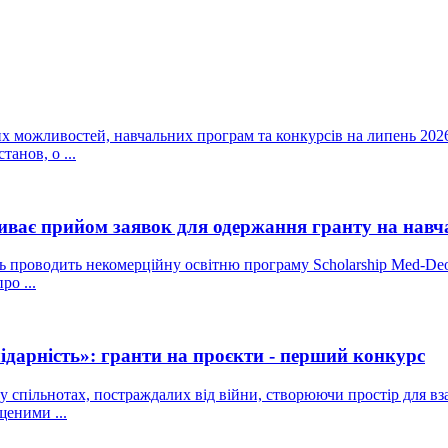
можливостей, навчальних програм та конкурсів на липень 2026 р
анов, о ...
риває прийом заявок для одержання гранту на нав
ь проводить некомерційну освітню програму Scholarship Med-Deo
ро ...
лідарність»: гранти на проєкти - перший конкурс
у спільнотах, постраждалих від війни, створюючи простір для вза
щеними ...