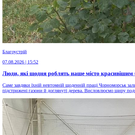
Благоустрій
07.08.2026 | 15:52
Люди, які щодня роблять наше місто красивішим 
Саме завдяки їхній невтомній щоденній праці Чорноморськ залиш
підстрижені газони й доглянуті дерева. Висловлюємо щиру подяк