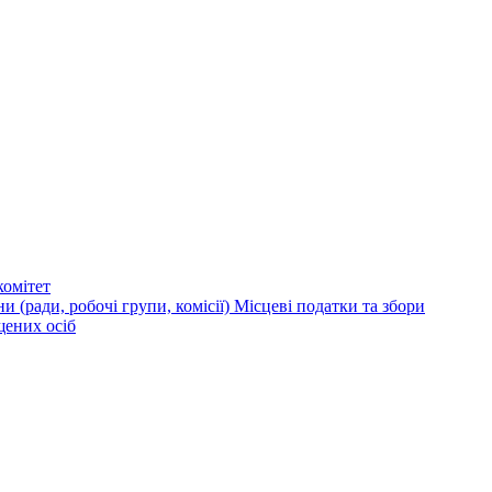
омітет
и (ради, робочі групи, комісії)
Місцеві податки та збори
щених осіб