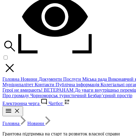
Головна
Новини
Документи
Послуги
Міська рада
Виконавчий к
Муніципалітет
Контакти
Публічна інформація
Колегіальні орган
Герої не вмирають!
ВЕТЕРАНАМ
До уваги внутрішньо перемі
Про громаду
Чорноморськ туристичний
Безбар’єрний простір
Електронна черга
Чатбот
Головна
Новини
Грантова підтримка на старт та розвиток власної справи