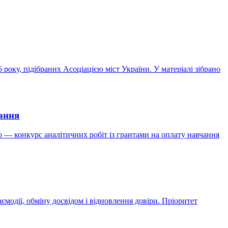
оку, підібраних Асоціацією міст України. У матеріалі зібрано
чання
 — конкурс аналітичних робіт із грантами на оплату навчання
ємодії, обміну досвідом і відновлення довіри. Пріоритет