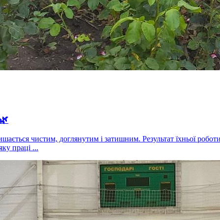
🌿
ається чистим, доглянутим і затишним. Результат їхньої роботи б
у праці ...