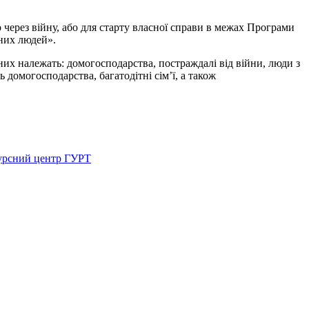
через війну, або для старту власної справи в межах Програми
них людей».
них належать: домогосподарства, постраждалі від війни, люди з
 домогосподарства, багатодітні сім’ї, а також
есурсний центр ГУРТ