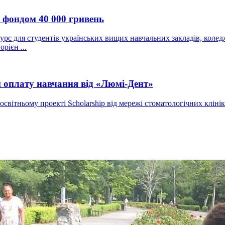
м фондом 40 000 гривень
рс для студентів українських вищих навчальних закладів, колед
рієн ...
й оплату навчання від «Люмі-Дент»
світньому проекті Scholarship від мережі стоматологічних кліні