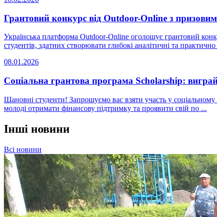
Грантовий конкурс від Outdoor-Online з призови
Українська платформа Outdoor-Online оголошує грантовий конку
студентів, здатних створювати глибокі аналітичні та практично о
08.01.2026
Соціальна грантова програма Scholarship: вигра
Шановні студенти! Запрошуємо вас взяти участь у соціальному о
молоді отримати фінансову підтримку та проявити свій по ...
Інші новини
Всі новини