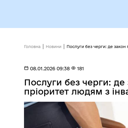
Кол
Виконавчий комітет
роб
Головна
Новини
Послуги без черги: де закон 
08.01.2026 09:38
181
Послуги без черги: де
Міс
пріоритет людям з інв