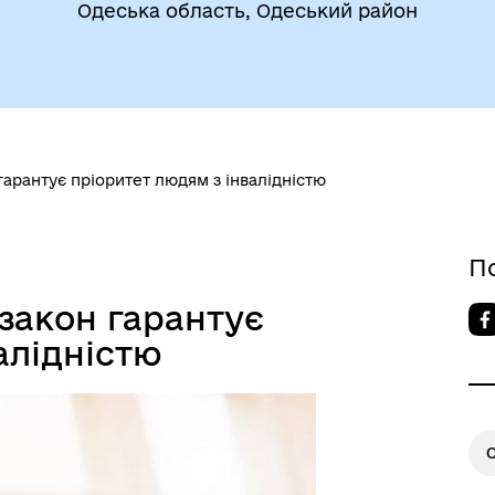
Одеська область, Одеський район
егіальні органи (ради,
ВЕТЕРАНАМ
очі групи, комісії)
гарантує пріоритет людям з інвалідністю
П
 закон гарантує
До уваги внутрішньо
цеві податки та збори
переміщених осіб
алідністю
С