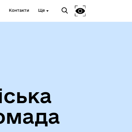
Контакти
Ще
Про громаду
іська
омада