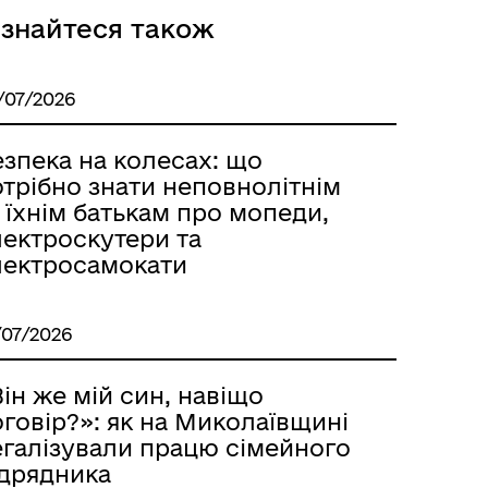
ізнайтеся також
/07/2026
езпека на колесах: що
трібно знати неповнолітнім
 їхнім батькам про мопеди,
лектроскутери та
лектросамокати
/07/2026
ін же мій син, навіщо
говір?»: як на Миколаївщині
егалізували працю сімейного
ідрядника