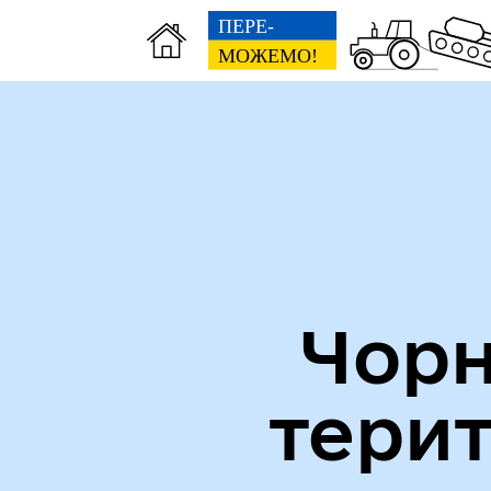
Міська рада
Пуб
Чорн
тери