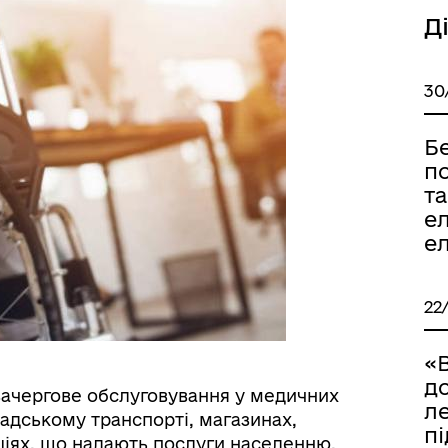
Д
30
Б
по
та
е
е
22
«В
до
зачергове обслуговування у медичних
л
мадському транспорті, магазинах,
п
ціях, що надають послуги населенню.