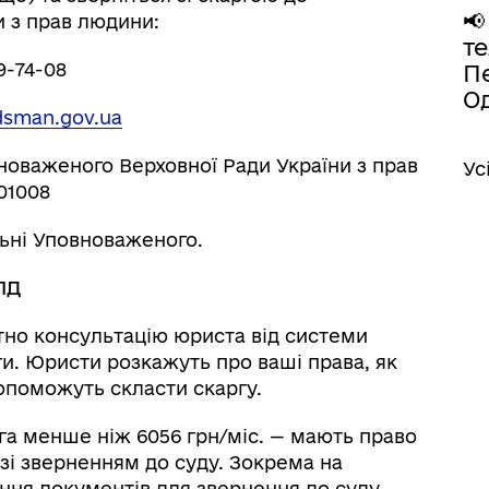
📢
 з прав людини:
т
9-74-08
П
Од
sman.gov.ua
новаженого Верховної Ради України з прав
Ус
 01008
льні Уповноваженого.
ПД
но консультацію юриста від системи
и. Юристи розкажуть про ваші права, як
допоможуть скласти скаргу.
га менше ніж 6056 грн/міс. — мають право
 зі зверненням до суду. Зокрема на
ення документів для звернення до суду.