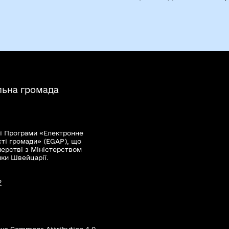
льна громада
ї Програми «Електронне
сті громади» (EGAP), що
нерстві з Міністерством
мки Швейцарії.
?