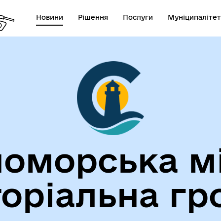
Новини
Рішення
Послуги
Муніципалітет
лічна інформація
Герої не вмирають!
оморська м
торіальна гр