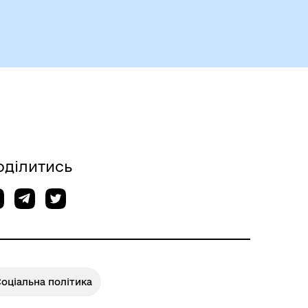
Чорноморськ туристичний
оділитись
Безбар’єрний простір
оціальна політика