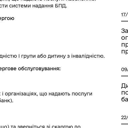
сти системи надання БПД.
17
чергою
З
оп
пр
п
дністю І групи або дитину з інвалідністю.
ергове обслуговування:
09
Ди
п
 і організаціях, що надають послуги
б
анк).
22
що) та зверніться зі скаргою до