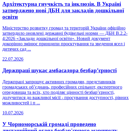
Архітектурна гнучкість та інклюзія. В Україні
затверджено нові ДБН для закладів дошкільної
освіти
Міністерство розвитку громад та територій України офіційно
затвердило оновлені державні будівельні норми — ДБН В.2.2-
4:2026 «Заклади дошкільної освіти». Новий документ
докорінно змінює принципи проєктування та зведення ясел і
дитячих сад ...
22.07.2026
Держпраці шукає амбасадора безбар’єрності
Держпраці запрошує активних громадян, представників
громадських об’єднань, професійних спільнот, експертного
середовища та всіх, хто поділяє цінності безбар’єрності,
долучитися до важливої місії - просування доступності, рівних
можливостей і п ...
10.07.2026
У Чорноморській громаді проведено
дистанційний огляд безбар'єрного маршруту