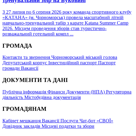
тренувальний збір на Буковині
З 27 липня по 6 серпня 2026 року команда спортивного клубу
«КАТАНА» (м. Чорноморськ) провела масштабний літній
навчально-тренувальний табір з карате Katana Summer Camp
2026. Місцем проведення зборів став туристично-
розважальний готельний компл ...
ГРОМАДА
Контакти та звернення
Чорноморський міський голова
Депутатський корпус
Інвестиційний паспорт
Паспорт
громади
Вакансії
ДОКУМЕНТИ ТА ДАНІ
Публічна інформація
Фінанси
Документи (НПА)
Регуляторна
діяльність
Містобудівна документація
ГРОМАДЯНАМ
Кабінет мешканця
Вакансії
Послуги
Чат-бот «СВОЇ»
Довідник закладів
Місцеві податки та збори