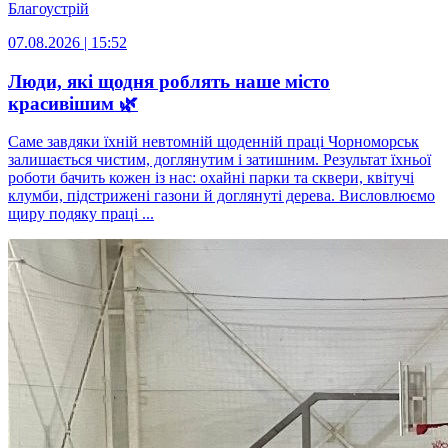
Благоустрій
07.08.2026 | 15:52
Люди, які щодня роблять наше місто
красивішим 🌿
Саме завдяки їхній невтомній щоденній праці Чорноморськ
залишається чистим, доглянутим і затишним. Результат їхньої
роботи бачить кожен із нас: охайні парки та сквери, квітучі
клумби, підстрижені газони й доглянуті дерева. Висловлюємо
щиру подяку праці ...