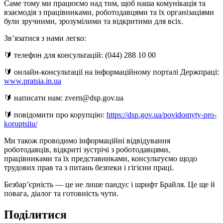
Саме тому ми працюємо над тим, щоб наша комунікація та
взаємодія з працівниками, роботодавцями та їх організаціями
були зручними, зрозумілими та відкритими для всіх.
Зв’язатися з нами легко:
🔰 телефон для консультацій: (044) 288 10 00
🔰 онлайн-консультації на інформаційному порталі Держпраці:
www.pratsia.in.ua
🔰 написати нам: zvern@dsp.gov.ua
🔰 повідомити про корупцію:
https://dsp.gov.ua/povidomyty-pro-
koruptsiiu/
Ми також проводимо інформаційні відвідування
роботодавців, відкриті зустрічі з роботодавцями,
працівниками та їх представниками, консультуємо щодо
трудових прав та з питань безпеки і гігієни праці.
Безбар’єрність — це не лише пандус і шрифт Брайля. Це ще й
повага, діалог та готовність чути.
Поділитися