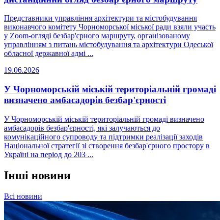
Представники управління архітектури та містобудування
виконавчого комітету Чорноморської міської ради взяли участь
у Zoom-огляді безбар'єрного маршруту, організованому
управлінням з питань містобудування та архітектури Одеської
обласної державної адмі ...
19.06.2026
У Чорноморській міській територіальній громаді
визначено амбасадорів безбар'єрності
У Чорноморській міській територіальній громаді визначено
амбасадорів безбар'єрності, які залучаються до
комунікаційного супроводу та підтримки реалізації заходів
Національної стратегії зі створення безбар'єрного простору в
Україні на період до 203 ...
Інші новини
Всі новини