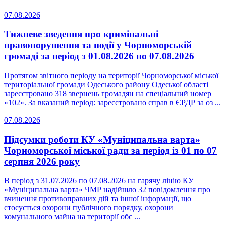
07.08.2026
Тижневе зведення про кримінальні
правопорушення та події у Чорноморській
громаді за період з 01.08.2026 по 07.08.2026
Протягом звітного періоду на території Чорноморської міської
територіальної громади Одеського району Одеської області
зареєстровано 318 звернень громадян на спеціальний номер
«102». За вказаний період: зареєстровано справ в ЄРДР за оз ...
07.08.2026
Підсумки роботи КУ «Муніципальна варта»
Чорноморської міської ради за період із 01 по 07
серпня 2026 року
В період з 31.07.2026 по 07.08.2026 на гарячу лінію КУ
«Муніципальна варта» ЧМР надійшло 32 повідомлення про
вчинення противоправних дій та іншої інформації, що
стосується охорони публічного порядку, охорони
комунального майна на території обс ...