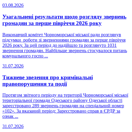
03.08.2026
Узагальнені результати щодо розгляду звернень
громадян за перше півріччя 2026 року
Виконавчий комітет Чорноморської міської ради розглянув
підсумки роботи зі зверненнями громадян за перше півріччя
2026 року. За цей період до надійшло та розглянуто 1031
звернення громадян. Найбільше звернень стосувалося питань
комунального госпо ...
31.07.2026
Тижневе зведення про кримінальні
правопорушення та події
Протягом звітного періоду на території Чорноморської міської
територіальної громади Одеського району Одеської області
зареєстровано 289 звернень громадян на спеціальний номер
«102». За вказаний період: Зареєстровано справ в ЄРДР за
ознак ...
31.07.2026