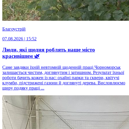
Благоустрій
07.08.2026 | 15:52
Люди, які щодня роблять наше місто
красивішим 🌿
Саме завдяки їхній невтомній щоденній праці Чорноморськ
залишається чистим, доглянутим і затишним. Результат їхньої
роботи бачить кожен із нас: охайні парки та сквери, квітучі
клумби, підстрижені газони й доглянуті дерева. Висловлюємо
щиру подяку праці ...