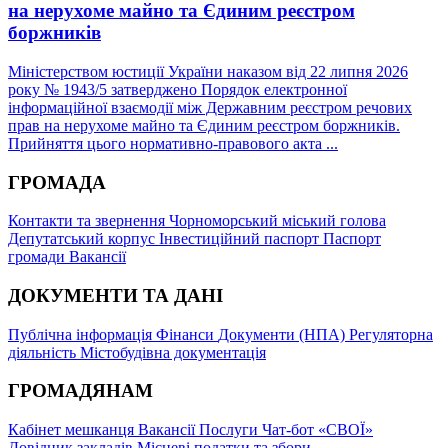
на нерухоме майно та Єдиним реєстром
боржників
Міністерством юстиції України наказом від 22 липня 2026
року № 1943/5 затверджено Порядок електронної
інформаційної взаємодії між Державним реєстром речових
прав на нерухоме майно та Єдиним реєстром боржників.
Прийняття цього нормативно-правового акта ...
ГРОМАДА
Контакти та звернення
Чорноморський міський голова
Депутатський корпус
Інвестиційний паспорт
Паспорт
громади
Вакансії
ДОКУМЕНТИ ТА ДАНІ
Публічна інформація
Фінанси
Документи (НПА)
Регуляторна
діяльність
Містобудівна документація
ГРОМАДЯНАМ
Кабінет мешканця
Вакансії
Послуги
Чат-бот «СВОЇ»
Довідник закладів
Місцеві податки та збори