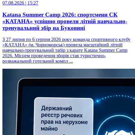
07.08.2026 | 15:27
Katana Summer Camp 2026: спортсмени СК
«КАТАНА» успішно провели літній навчально-
тренувальний збір на Буковині
З 27 липня по 6 серпня 2026 року команда спортивного клубу
«КАТАНА» (м. Чорноморськ) провела масштабний літній
навчально-тренувальний табір з карате Katana Summer Camp
2026. Місцем проведення зборів став туристично-
розважальний готельний компл ...