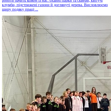
роботи бачить кожен із нас: охайні парки та сквери, квітучі
клумби, підстрижені газони й доглянуті дерева. Висловлюємо
щиру подяку праці ...