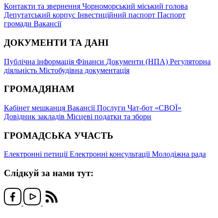
Контакти та звернення
Чорноморський міський голова
Депутатський корпус
Інвестиційний паспорт
Паспорт
громади
Вакансії
ДОКУМЕНТИ ТА ДАНІ
Публічна інформація
Фінанси
Документи (НПА)
Регуляторна
діяльність
Містобудівна документація
ГРОМАДЯНАМ
Кабінет мешканця
Вакансії
Послуги
Чат-бот «СВОЇ»
Довідник закладів
Місцеві податки та збори
ГРОМАДСЬКА УЧАСТЬ
Електронні петиції
Електронні консультації
Молодіжна рада
Слідкуй за нами тут: