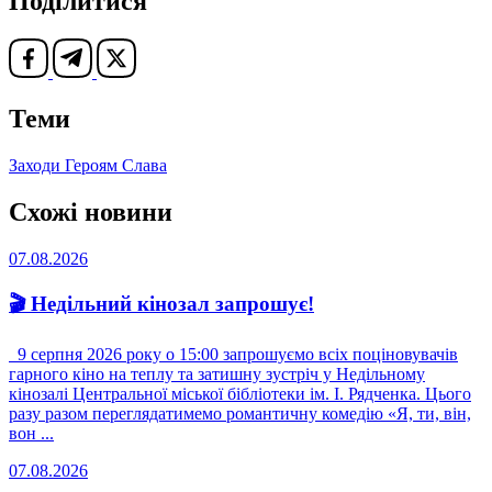
Поділитися
Теми
Заходи
Героям Слава
Схожі новини
07.08.2026
🎬 Недільний кінозал запрошує!
9 серпня 2026 року о 15:00 запрошуємо всіх поціновувачів
гарного кіно на теплу та затишну зустріч у Недільному
кінозалі Центральної міської бібліотеки ім. І. Рядченка. Цього
разу разом переглядатимемо романтичну комедію «Я, ти, він,
вон ...
07.08.2026