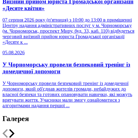
Виїзний прийом юриста Громадської організації
«Десяте квітня»
07 серпня 2026 року (п'ятниця) з 10:00 до 13:00 в приміщенні
Центру надання адміністративних послуг у м. Чорноморську
(м. Чорноморськ, проспект Миру, буд. 33, каб. 110) відбудеться
черговий виїзний прийом юриста Громадської організації
«Десяте к ...
05.08.2026
У Чорноморську провели безпековий тренінг із
домедичної допомоги
У Чорноморську провели безпековий тренінг із домедичної
допомоги, який об'єднав жителів громади, небайдужих до
власної безпеки та готових опановувати навички, які можуть
врятувати життя. Учасники мали змогу ознайомитися з
алгоритмами надання першої ...
Галерея