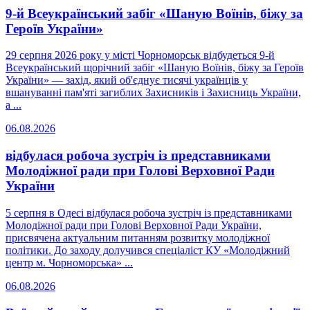
9-й Всеукраїнський забіг «Шаную Воїнів, біжу за
Героїв України»
29 серпня 2026 року у місті Чорноморськ відбудеться 9-й
Всеукраїнський щорічний забіг «Шаную Воїнів, біжу за Героїв
України» — захід, який об'єднує тисячі українців у
вшануванні пам'яті загиблих Захисників і Захисниць України,
а ...
06.08.2026
відбулася робоча зустріч із представниками
Молодіжної ради при Голові Верховної Ради
України
5 серпня в Одесі відбулася робоча зустріч із представниками
Молодіжної ради при Голові Верховної Ради України,
присвячена актуальним питанням розвитку молодіжної
політики. До заходу долучився спеціаліст КУ «Молодіжний
центр м. Чорноморська» ...
06.08.2026