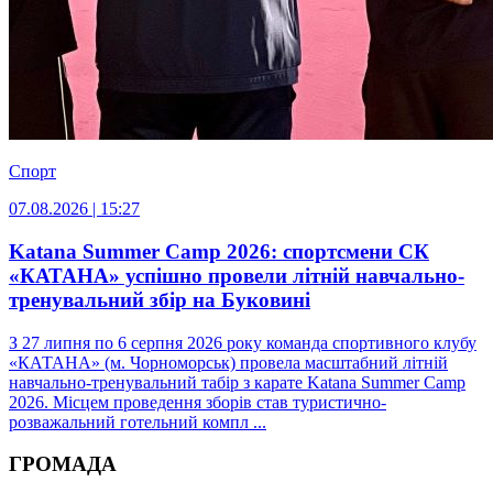
Спорт
07.08.2026 | 15:27
Katana Summer Camp 2026: спортсмени СК
«КАТАНА» успішно провели літній навчально-
тренувальний збір на Буковині
З 27 липня по 6 серпня 2026 року команда спортивного клубу
«КАТАНА» (м. Чорноморськ) провела масштабний літній
навчально-тренувальний табір з карате Katana Summer Camp
2026. Місцем проведення зборів став туристично-
розважальний готельний компл ...
ГРОМАДА