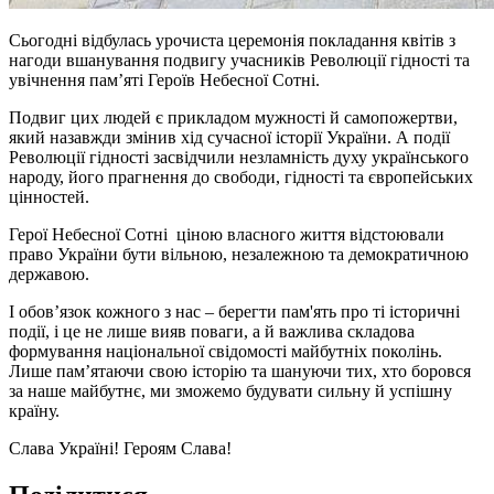
Сьогодні відбулась урочиста церемонія покладання квітів з
нагоди вшанування подвигу учасників Революції гідності та
увічнення пам’яті Героїв Небесної Сотні.
Подвиг цих людей є прикладом мужності й самопожертви,
який назавжди змінив хід сучасної історії України. А події
Революції гідності засвідчили незламність духу українського
народу, його прагнення до свободи, гідності та європейських
цінностей.
Герої Небесної Сотні ціною власного життя відстоювали
право України бути вільною, незалежною та демократичною
державою.
І обов’язок кожного з нас – берегти пам'ять про ті історичні
події, і це не лише вияв поваги, а й важлива складова
формування національної свідомості майбутніх поколінь.
Лише пам’ятаючи свою історію та шануючи тих, хто боровся
за наше майбутнє, ми зможемо будувати сильну й успішну
країну.
Cлава Україні! Героям Слава!