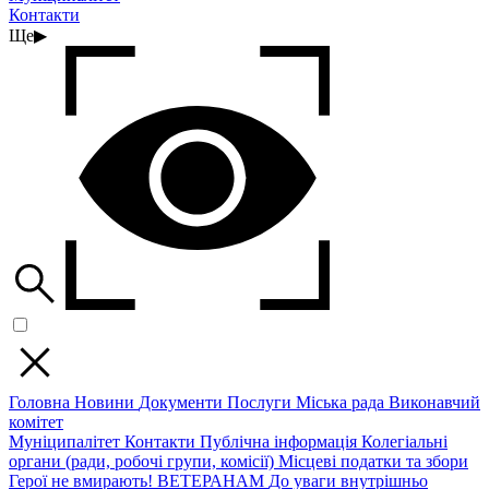
Контакти
Ще
▶
Головна
Новини
Документи
Послуги
Міська рада
Виконавчий
комітет
Муніципалітет
Контакти
Публічна інформація
Колегіальні
органи (ради, робочі групи, комісії)
Місцеві податки та збори
Герої не вмирають!
ВЕТЕРАНАМ
До уваги внутрішньо