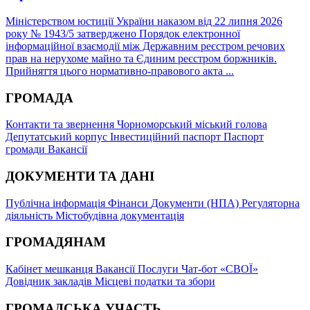
Міністерством юстиції України наказом від 22 липня 2026
року № 1943/5 затверджено Порядок електронної
інформаційної взаємодії між Державним реєстром речових
прав на нерухоме майно та Єдиним реєстром боржників.
Прийняття цього нормативно-правового акта ...
ГРОМАДА
Контакти та звернення
Чорноморський міський голова
Депутатський корпус
Інвестиційний паспорт
Паспорт
громади
Вакансії
ДОКУМЕНТИ ТА ДАНІ
Публічна інформація
Фінанси
Документи (НПА)
Регуляторна
діяльність
Містобудівна документація
ГРОМАДЯНАМ
Кабінет мешканця
Вакансії
Послуги
Чат-бот «СВОЇ»
Довідник закладів
Місцеві податки та збори
ГРОМАДСЬКА УЧАСТЬ