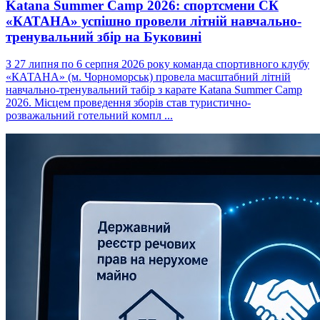
Katana Summer Camp 2026: спортсмени СК
«КАТАНА» успішно провели літній навчально-
тренувальний збір на Буковині
З 27 липня по 6 серпня 2026 року команда спортивного клубу
«КАТАНА» (м. Чорноморськ) провела масштабний літній
навчально-тренувальний табір з карате Katana Summer Camp
2026. Місцем проведення зборів став туристично-
розважальний готельний компл ...