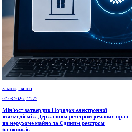
Законодавство
07.08.2026 | 15:22
Мін'юст затвердив Порядок електронної
взаємодії між Державним реєстром речових прав
на нерухоме майно та Єдиним реєстром
боржників