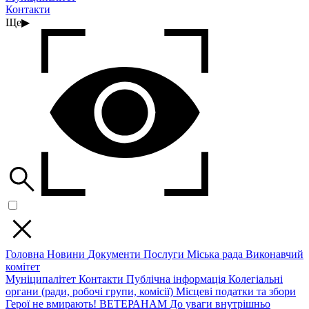
Контакти
Ще
▶
Головна
Новини
Документи
Послуги
Міська рада
Виконавчий
комітет
Муніципалітет
Контакти
Публічна інформація
Колегіальні
органи (ради, робочі групи, комісії)
Місцеві податки та збори
Герої не вмирають!
ВЕТЕРАНАМ
До уваги внутрішньо