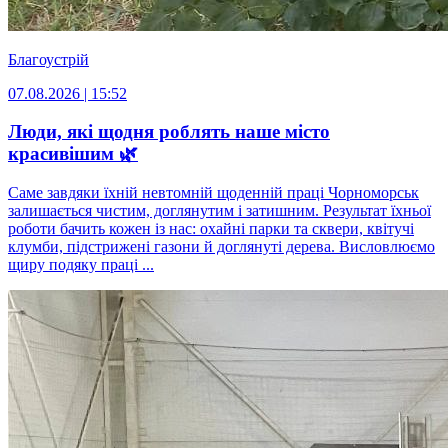
Благоустрій
07.08.2026 | 15:52
Люди, які щодня роблять наше місто
красивішим 🌿
Саме завдяки їхній невтомній щоденній праці Чорноморськ
залишається чистим, доглянутим і затишним. Результат їхньої
роботи бачить кожен із нас: охайні парки та сквери, квітучі
клумби, підстрижені газони й доглянуті дерева. Висловлюємо
щиру подяку праці ...