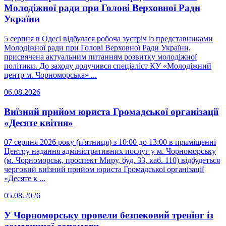
Молодіжної ради при Голові Верховної Ради
України
5 серпня в Одесі відбулася робоча зустріч із представниками
Молодіжної ради при Голові Верховної Ради України,
присвячена актуальним питанням розвитку молодіжної
політики. До заходу долучився спеціаліст КУ «Молодіжний
центр м. Чорноморська» ...
06.08.2026
Виїзний прийом юриста Громадської організації
«Десяте квітня»
07 серпня 2026 року (п'ятниця) з 10:00 до 13:00 в приміщенні
Центру надання адміністративних послуг у м. Чорноморську
(м. Чорноморськ, проспект Миру, буд. 33, каб. 110) відбудеться
черговий виїзний прийом юриста Громадської організації
«Десяте к ...
05.08.2026
У Чорноморську провели безпековий тренінг із