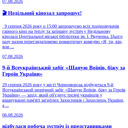
07.08.2026
🎬 Недільний кінозал запрошує!
9 серпня 2026 року о 15:00 запрошуємо всіх поціновувачів
гарного кіно на теплу та затишну зустріч у Недільному
кінозалі Центральної міської бібліотеки ім. І. Рядченка. Цього
разу разом переглядатимемо романтичну комедію «Я, ти, він,
вон ...
07.08.2026
9-й Всеукраїнський забіг «Шаную Воїнів, біжу за
Героїв України»
29 серпня 2026 року у місті Чорноморськ відбудеться 9-й
Всеукраїнський щорічний забіг «Шаную Воїнів, біжу за Героїв
України» — захід, який об'єднує тисячі українців у
вшануванні пам'яті загиблих Захисників і Захисниць України,
а ...
06.08.2026
відбулася робоча зустріч із представниками