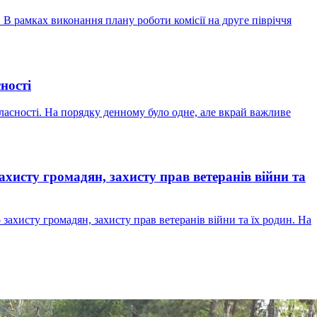
і. В рамках виконання плану роботи комісії на друге півріччя
ності
власності. На порядку денному було одне, але вкрай важливе
захисту громадян, захисту прав ветеранів війни та
о захисту громадян, захисту прав ветеранів війни та їх родин. На