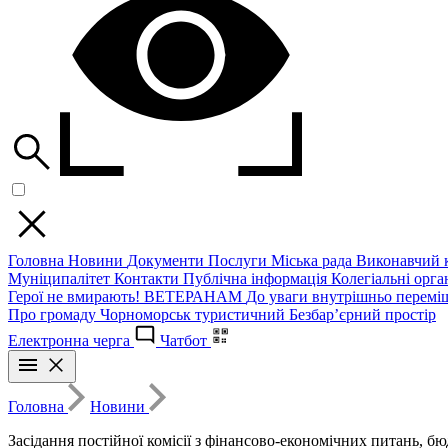
Головна
Новини
Документи
Послуги
Міська рада
Виконавчий к
Муніципалітет
Контакти
Публічна інформація
Колегіальні орган
Герої не вмирають!
ВЕТЕРАНАМ
До уваги внутрішньо перемі
Про громаду
Чорноморськ туристичний
Безбар’єрний простір
Електронна черга
Чатбот
Головна
Новини
Засідання постійної комісії з фінансово-економічних питань, бю