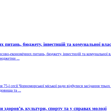
их питань, бюджету, інвестицій та комунальної влас
інансово-економічних питань, бюджету, інвестицій та комунальної
юджетни ...
 75-ї сесії Чорноморської міської ради відбулися засідання трьох
овища та ...
ни здоров’я, культури, спорту та у справах молоді