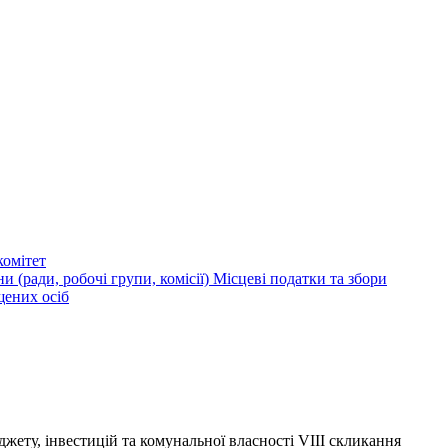
омітет
и (ради, робочі групи, комісії)
Місцеві податки та збори
щених осіб
джету, інвестицій та комунальної власності VІIІ скликання