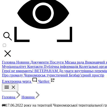
Головна
Новини
Документи
Послуги
Міська рада
Виконавчий к
Муніципалітет
Контакти
Публічна інформація
Колегіальні орган
Герої не вмирають!
ВЕТЕРАНАМ
До уваги внутрішньо перемі
Про громаду
Чорноморськ туристичний
Безбар’єрний простір
Електронна черга
Чатбот
Головна
Новини
🚌17.06.2022 року на території Чорноморської територіальної 