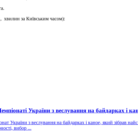
та.
, хвилин за Київським часом):
мпіонаті України з веслування на байдарках і ка
онат України з веслування на байдарках і каное, який зібрав най
ості, вибор ...