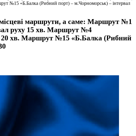
шрут №15 «Б.Балка (Рибний порт) – м.Чорноморськ) – інтервал
ь місцеві маршрути, а саме: Маршрут №1
вал руху 15 хв. Маршрут №4
ху 20 хв. Маршрут №15 «Б.Балка (Рибний
30