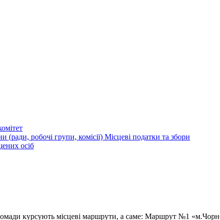
омітет
и (ради, робочі групи, комісії)
Місцеві податки та збори
щених осіб
громади курсують місцеві маршрути, а саме: Маршрут №1 «м.Чорн