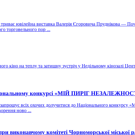
о триває ювілейна виставка Валерія Єгоровича Пруднікова — По
го торговельного пор ...
го кіно на теплу та затишну зустріч у Недільному кінозалі Центра
аціональному конкурсі «МІЙ ПИРІГ НЕЗАЛЕЖНОСТ
ни запрошує всіх охочих долучитися до Національного конкурс
орення ново ...
 при виконавчому комітеті Чорноморської міської 