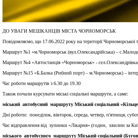
ДО УВАГИ МЕШКАНЦІВ МІСТА ЧОРНОМОРСЬК
Повідомляємо, що 17.06.2022 року на території Чорноморської 
Маршрут №1 «м.Чорноморськ (вул.Олександрійська) – с.Малодол
Маршрут №4 «Автостанція «Чорноморськ» - сел.Олександрівка (
Маршрут №15 «Б.Балка (Рибний порт) – м.Чорноморськ) – інтер
Час роботи маршрутів з 6.30 до 19.30
Також почали курсувати міські соціальні маршрути, а саме:
міський автобусний маршруту Міський соціальний «Кільце
Дні роботи: понеділок, вівторок, середа, четвер, п'ятниця, субо
Час відправлення від зупинки «Лікарня» (годин, хвилин за Київ
міського автобусного маршруту Міський соціальний (Бугов