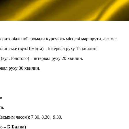
територіальної громади курсують місцеві маршрути, а саме:
инське (вул.Шмідта) – інтервал руху 15 хвилин;
вул.Толстого) – інтервал руху 20 хвилин.
вал руху 30 хвилин.
»
та.
ським часом): 7.30, 8.30, 9.30.
о – Б.Балка)