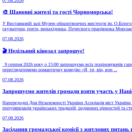
07.08.2026
🎨 Шановні жителі та гості Чорноморська!
У Виставковій залі Музею образотворчих мистецтв ім. О.Білог
скульптора, поета, винахідника, Почесного працівника Морсько
07.08.2026
🎬 Недільний кінозал запрошує!
9 серпня 2026 року о 15:00 запрошуємо всіх поціновувачів гарно
переглядатимемо романтичну комедію «Я, ти, він, вон ...
07.08.2026
Запрошуємо жителів громади взяти участь у Н
Напередодні Дня Незалежності України Асоціація міст Украї
популяризація українських традицій, родинних цінностей та ств
07.08.2026
Засідання громадської комісії з житлових питань