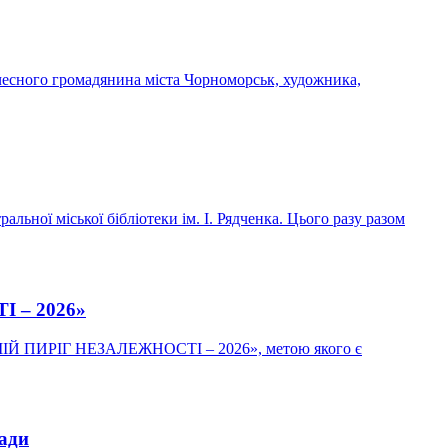
чесного громадянина міста Чорноморськ, художника,
льної міської бібліотеки ім. І. Рядченка. Цього разу разом
І – 2026»
у «МІЙ ПИРІГ НЕЗАЛЕЖНОСТІ – 2026», метою якого є
ради