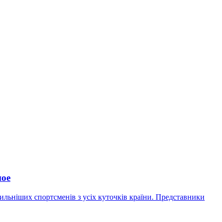
ное
сильніших спортсменів з усіх куточків країни. Представники