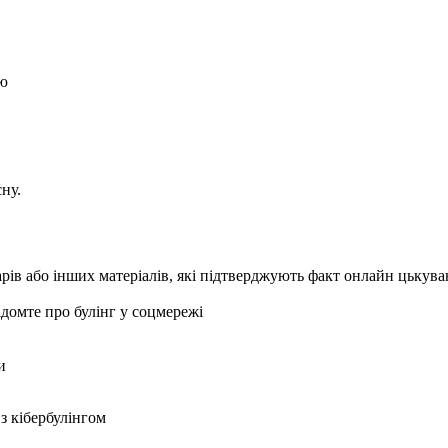
ою
ну.
арів або інших матеріалів, які підтверджують факт онлайн цькув
домте про булінг у соцмережі
и
з кібербулінгом