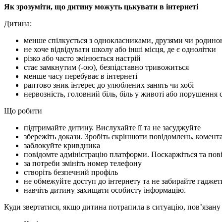
Як зрозуміти, що дитину можуть цькувати в інтернеті
Дитина:
менше спілкується з однокласниками, друзями чи родин
не хоче відвідувати школу або інші місця, де є однолітки
різко або часто змінюється настрій
стає замкнутим (-ою), безпідставно тривожиться
менше часу перебуває в інтернеті
раптово зник інтерес до улюблених занять чи хобі
нервозність, головний біль, біль у животі або порушення с
Що робити
підтримайте дитину. Вислухайте її та не засуджуйте
збережіть докази. Зробіть скріншоти повідомлень, комент
заблокуйте кривдника
повідомте адміністрацію платформи. Поскаржіться та пові
за потреби змініть номер телефону
створіть безпечний профіль
не обмежуйте доступ до інтернету та не забирайте гаджет
навчіть дитину захищати особисту інформацію.
Куди звертатися, якщо дитина потрапила в ситуацію, пов’язану 