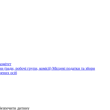
омітет
и (ради, робочі групи, комісії)
Місцеві податки та збори
щених осіб
убезпечити дитину