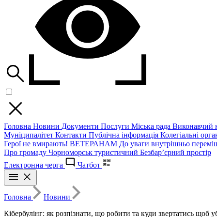
Головна
Новини
Документи
Послуги
Міська рада
Виконавчий к
Муніципалітет
Контакти
Публічна інформація
Колегіальні орган
Герої не вмирають!
ВЕТЕРАНАМ
До уваги внутрішньо перемі
Про громаду
Чорноморськ туристичний
Безбар’єрний простір
Електронна черга
Чатбот
Головна
Новини
Кібербулінг: як розпізнати, що робити та куди звертатись щоб 