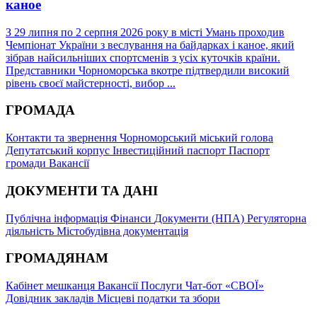
каное
З 29 липня по 2 серпня 2026 року в місті Умань проходив
Чемпіонат України з веслування на байдарках і каное, який
зібрав найсильніших спортсменів з усіх куточків країни.
Представники Чорноморська вкотре підтвердили високий
рівень своєї майстерності, вибор ...
ГРОМАДА
Контакти та звернення
Чорноморський міський голова
Депутатський корпус
Інвестиційний паспорт
Паспорт
громади
Вакансії
ДОКУМЕНТИ ТА ДАНІ
Публічна інформація
Фінанси
Документи (НПА)
Регуляторна
діяльність
Містобудівна документація
ГРОМАДЯНАМ
Кабінет мешканця
Вакансії
Послуги
Чат-бот «СВОЇ»
Довідник закладів
Місцеві податки та збори