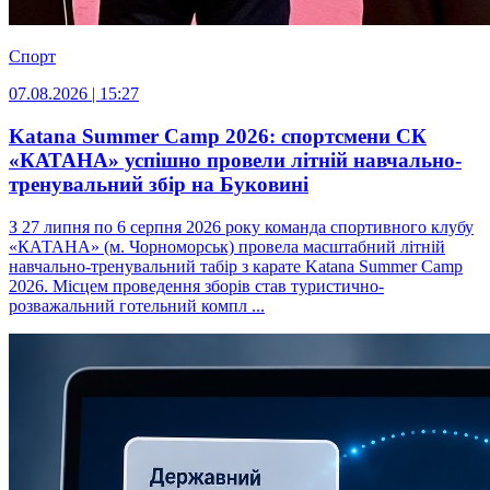
Спорт
07.08.2026 | 15:27
Katana Summer Camp 2026: спортсмени СК
«КАТАНА» успішно провели літній навчально-
тренувальний збір на Буковині
З 27 липня по 6 серпня 2026 року команда спортивного клубу
«КАТАНА» (м. Чорноморськ) провела масштабний літній
навчально-тренувальний табір з карате Katana Summer Camp
2026. Місцем проведення зборів став туристично-
розважальний готельний компл ...