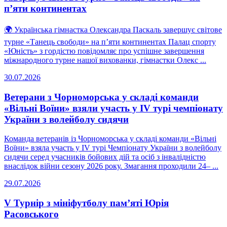
п’яти континентах
🌍 Українська гімнастка Олександра Паскаль завершує світове
турне «Танець свободи» на п’яти континентах Палац спорту
«Юність» з гордістю повідомляє про успішне завершення
міжнародного турне нашої вихованки, гімнастки Олекс ...
30.07.2026
Ветерани з Чорноморська у складі команди
«Вільні Воїни» взяли участь у IV турі чемпіонату
України з волейболу сидячи
Команда ветеранів із Чорноморська у складі команди «Вільні
Воїни» взяла участь у IV турі Чемпіонату України з волейболу
сидячи серед учасників бойових дій та осіб з інвалідністю
внаслідок війни сезону 2026 року. Змагання проходили 24– ...
29.07.2026
V Турнір з мініфутболу пам’яті Юрія
Расовського