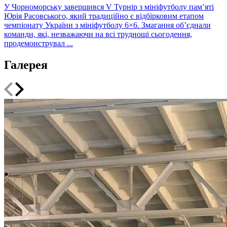
У Чорноморську завершився V Турнір з мініфутболу пам’яті
Юрія Расовського, який традиційно є відбірковим етапом
чемпіонату України з мініфутболу 6×6. Змагання об’єднали
команди, які, незважаючи на всі труднощі сьогодення,
продемонструвал ...
Галерея