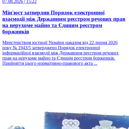
07.08.2026 | 15:22
Мін'юст затвердив Порядок електронної
взаємодії між Державним реєстром речових прав
на нерухоме майно та Єдиним реєстром
боржників
Міністерством юстиції України наказом від 22 липня 2026
року № 1943/5 затверджено Порядок електронної
інформаційної взаємодії між Державним реєстром речових
прав на нерухоме майно та Єдиним реєстром боржників.
Прийняття цього нормативно-правового акта ...