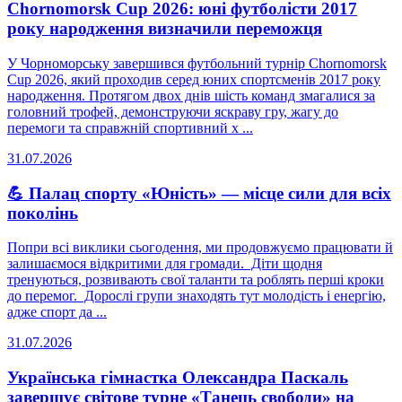
Chornomorsk Cup 2026: юні футболісти 2017
року народження визначили переможця
У Чорноморську завершився футбольний турнір Chornomorsk
Cup 2026, який проходив серед юних спортсменів 2017 року
народження. Протягом двох днів шість команд змагалися за
головний трофей, демонструючи яскраву гру, жагу до
перемоги та справжній спортивний х ...
31.07.2026
💪 Палац спорту «Юність» — місце сили для всіх
поколінь
Попри всі виклики сьогодення, ми продовжуємо працювати й
залишаємося відкритими для громади. Діти щодня
тренуються, розвивають свої таланти та роблять перші кроки
до перемог. Дорослі групи знаходять тут молодість і енергію,
адже спорт да ...
31.07.2026
Українська гімнастка Олександра Паскаль
завершує світове турне «Танець свободи» на