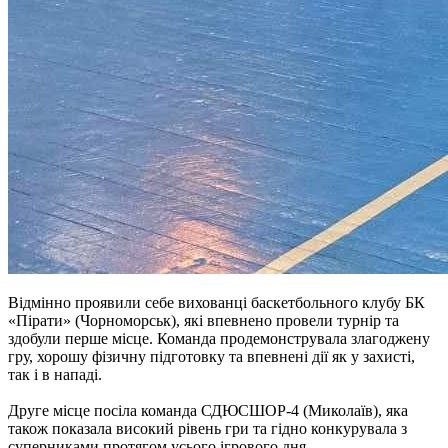
Відмінно проявили себе вихованці баскетбольного клубу БК
«Пірати» (Чорноморськ), які впевнено провели турнір та
здобули перше місце. Команда продемонструвала злагоджену
гру, хорошу фізичну підготовку та впевнені дії як у захисті,
так і в нападі.
Друге місце посіла команда СДЮСШОР-4 (Миколаїв), яка
також показала високий рівень гри та гідно конкурувала з
суперниками протягом усього ігрового дня.