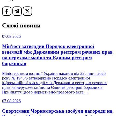
Схожі новини
07.08.2026
Мін'юст затвердив Порядок електронної
взаємодії між Державним реєстром речових прав
на нерухоме майно та Єдиним реєстром
боржників
Міністерством юстиції України наказом від 22 липня 2026
року № 1943/5 затверджено Порядок електронної
інформаційної взаємодії між Державним реєстром речових
прав на нерухоме майно та Єдиним реєстром боржників.
Прийняття цього нормативно-правового акта ...
07.08.2026
Спортсмени Чорноморська здобули нагороди на