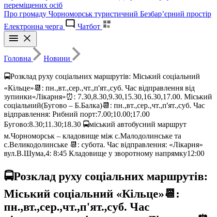
переміщених осіб
Про громаду
Чорноморськ туристичний
Безбар’єрний простір
Електронна черга
Чатбот
Головна
Новини
🚍Розклад руху соціальних маршрутів: Міський соціальний
«Кільце»📆: пн.,вт.,сер.,чт.,п'ят.,суб. Час відправлення від
зупинки«Лікарня»⏰: 7.30,8.30,9.30,15.30,16.30,17.00. Міський
соціальний(Бугово – Б.Балка)📆: пн.,вт.,сер.,чт.,п'ят.,суб. Час
відправлення: Рибний порт:7.00;10.00;17.00
Бугово:8.30;11.30;18.30 🚍міський автобусний маршрут
м.Чорноморськ – кладовище між с.Малодолинське та
с.Великодолинське 📆: субота. Час відправлення: «Лікарня»
вул.В.Шума,4: 8:45 Кладовище у зворотному напрямку12:00
🚍Розклад руху соціальних маршрутів:
Міський соціальний «Кільце»📆:
пн.,вт.,сер.,чт.,п'ят.,суб. Час