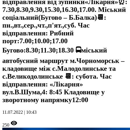
відправлення від зупинки«Лікарня»⏰:
7.30,8.30,9.30,15.30,16.30,17.00. Міський
соціальний(Бугово – Б.Балка)📆:
пн.,вт.,сер.,чт.,п'ят.,суб. Час
відправлення: Рибний
порт:7.00;10.00;17.00
Бугово:8.30;11.30;18.30 🚍міський
автобусний маршрут м.Чорноморськ –
кладовище між с.Малодолинське та
с.Великодолинське 📆: субота. Час
відправлення: «Лікарня»
вул.В.Шума,4: 8:45 Кладовище у
зворотному напрямку12:00
11.07.2022 | 10:43
250