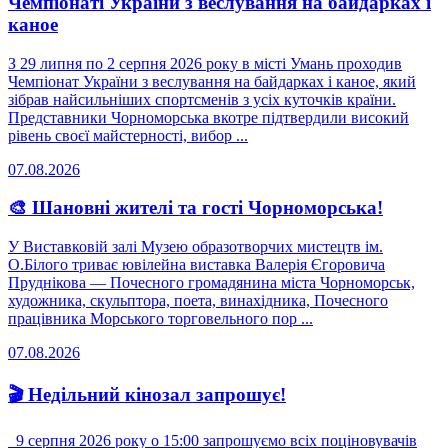
Чемпіонаті України з веслування на байдарках і
каное
З 29 липня по 2 серпня 2026 року в місті Умань проходив
Чемпіонат України з веслування на байдарках і каное, який
зібрав найсильніших спортсменів з усіх куточків країни.
Представники Чорноморська вкотре підтвердили високий
рівень своєї майстерності, вибор ...
07.08.2026
🎨 Шановні жителі та гості Чорноморська!
У Виставковій залі Музею образотворчих мистецтв ім.
О.Білого триває ювілейна виставка Валерія Єгоровича
Пруднікова — Почесного громадянина міста Чорноморськ,
художника, скульптора, поета, винахідника, Почесного
працівника Морського торговельного пор ...
07.08.2026
🎬 Недільний кінозал запрошує!
9 серпня 2026 року о 15:00 запрошуємо всіх поціновувачів