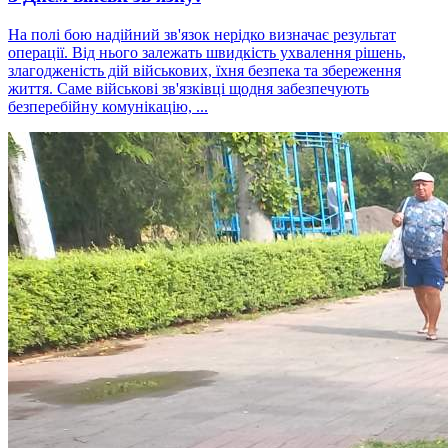
На полі бою надійний зв'язок нерідко визначає результат
операції. Від нього залежать швидкість ухвалення рішень,
злагодженість дій військових, їхня безпека та збереження
життя. Саме військові зв'язківці щодня забезпечують
безперебійну комунікацію, ...