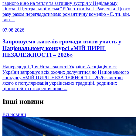
гарного кіно на теплу та затишну зустріч у Недільному
кінозалі Центральної міської бібліотеки ім. І. Рядченка. Цього
разу разом переглядатимемо романтичну комедію «Я, ти, він,
вон ...
07.08.2026
Запрошуємо жителів громади взяти участь у
Національному конкурсі «МІЙ ПИРІГ
НЕЗАЛЕЖНОСТІ – 2026»
Напередодні Дня Незалежності України Асоціація міст
України запрошує всіх охочих долучитися до Національного
конкурсу «МІЙ ПИРІГ НЕЗАЛЕЖНОСТІ – 2026», метою
якого є популяризація українських традицій, родинних
цінностей та створення ново ...
Інші новини
Всі новини