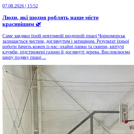
07.08.2026 | 15:52
Люди, які щодня роблять наше місто
красивішим 🌿
Саме завдяки їхній невтомній щоденній праці Чорноморськ
залишається чистим, доглянутим і затишним. Результат їхньої
роботи бачить кожен із нас: охайні парки та сквери, квітучі
клумби, підстрижені газони й доглянуті дерева. Висловлюємо
щиру подяку праці ...