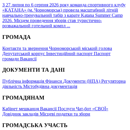
З 27 липня по 6 серпня 2026 року команда спортивного клубу
«КАТАНА» (м. Чорноморськ) провела масштабний літній
навчально-тренувальний табір з карате Katana Summer Camp
2026. Місцем проведення зборів став туристично-
розважальний готельний компл ...
ГРОМАДА
Контакти та звернення
Чорноморський міський голова
Депутатський корпус
Інвестиційний паспорт
Паспорт
громади
Вакансії
ДОКУМЕНТИ ТА ДАНІ
Публічна інформація
Фінанси
Документи (НПА)
Регуляторна
діяльність
Містобудівна документація
ГРОМАДЯНАМ
Кабінет мешканця
Вакансії
Послуги
Чат-бот «СВОЇ»
Довідник закладів
Місцеві податки та збори
ГРОМАДСЬКА УЧАСТЬ