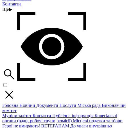
Контакти
Ще
▶
Головна
Новини
Документи
Послуги
Міська рада
Виконавчий
комітет
Муніципалітет
Контакти
Публічна інформація
Колегіальні
органи (ради, робочі групи, комісії)
Місцеві податки та збори
Герої не вмирають!
ВЕТЕРАНАМ
До уваги внутрішньо