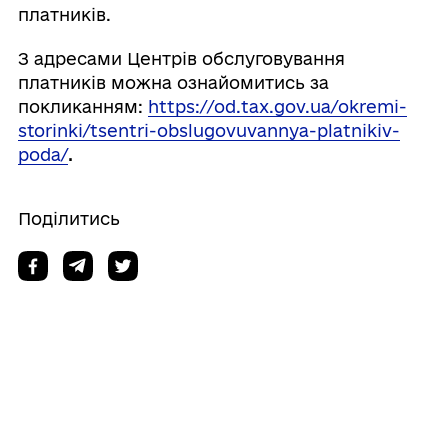
платників.
З адресами Центрів обслуговування
платників можна ознайомитись за
покликанням:
https://od.tax.gov.ua/okremi-
storinki/tsentri-obslugovuvannya-platnikiv-
poda/
.
Поділитись
Дізнайтеся також
21/07/2026