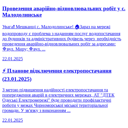
Проведення аварійно-відновлювальних робіт у с.
Малодолинське
Увага❗️ Мешканці с. Малодолинське! 🏠Зараз на мережі
водопроводу є проблема з наданням послуг водопостачання
до будинків та адміністративних будівель через необхідність
проведення аварійно-відновлювальних робіт за адресами:
🔷вул. Миру; 🔷вул. ...
22.01.2025
⚡ Планове відключення електропостачання
(23.01.2025)
З метою підвищення надійності електропостачання та
попередження аварій в електричних мережах, AT "ДТЕК
Одеські Електромережі" буде проводити профілактичні
роботи у межах Чорноморської міської територіальної
громади. У зв'язку з виконанням ...
22.01.2025