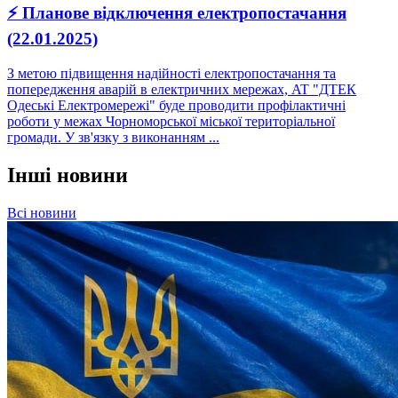
⚡ Планове відключення електропостачання
(22.01.2025)
З метою підвищення надійності електропостачання та
попередження аварій в електричних мережах, AT "ДТЕК
Одеські Електромережі" буде проводити профілактичні
роботи у межах Чорноморської міської територіальної
громади. У зв'язку з виконанням ...
Інші новини
Всі новини