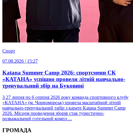
Спорт
07.08.2026 | 15:27
Katana Summer Camp 2026: спортсмени СК
«КАТАНА» успішно провели літній навчально-
тренувальний збір на Буковині
З 27 липня по 6 серпня 2026 року команда спортивного клубу
«КАТАНА» (м. Чорноморськ) провела масштабний літній
навчально-тренувальний табір з карате Katana Summer Camp
2026. Місцем проведення зборів став туристично-
розважальний готельний компл ...
ГРОМАДА