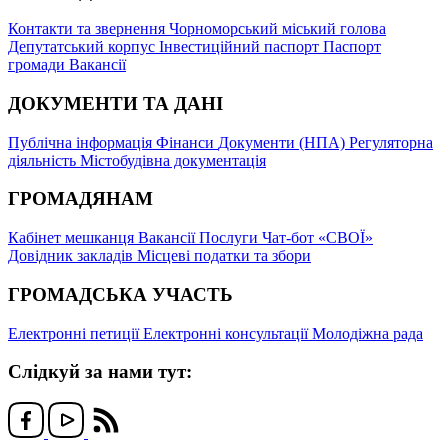
Контакти та звернення
Чорноморський міський голова
Депутатський корпус
Інвестиційний паспорт
Паспорт
громади
Вакансії
ДОКУМЕНТИ ТА ДАНІ
Публічна інформація
Фінанси
Документи (НПА)
Регуляторна
діяльність
Містобудівна документація
ГРОМАДЯНАМ
Кабінет мешканця
Вакансії
Послуги
Чат-бот «СВОЇ»
Довідник закладів
Місцеві податки та збори
ГРОМАДСЬКА УЧАСТЬ
Електронні петиції
Електронні консультації
Молодіжна рада
Слідкуй за нами тут: