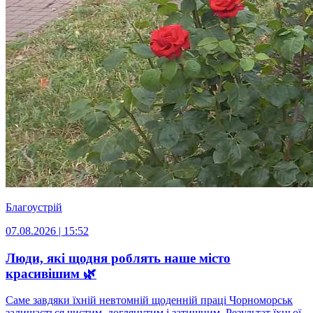
Благоустрій
07.08.2026 | 15:52
Люди, які щодня роблять наше місто
красивішим 🌿
Саме завдяки їхній невтомній щоденній праці Чорноморськ
залишається чистим, доглянутим і затишним. Результат їхньої