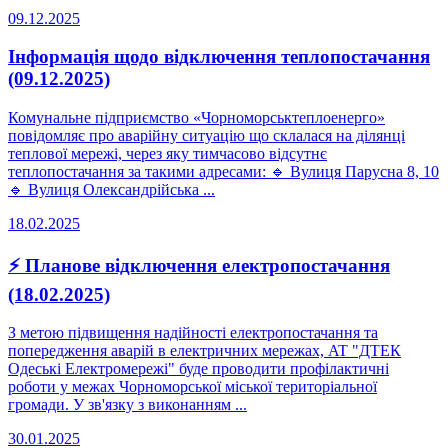
09.12.2025
Інформація щодо відключення теплопостачання
(09.12.2025)
Комунальне підприємство «Чорноморськтеплоенерго»
повідомляє про аварійну ситуацію що склалася на ділянці
теплової мережі, через яку тимчасово відсутнє
теплопостачання за такими адресами: 🔹 Вулиця Парусна 8, 10
🔹 Вулиця Олександрійська ...
18.02.2025
⚡ Планове відключення електропостачання
(18.02.2025)
З метою підвищення надійності електропостачання та
попередження аварій в електричних мережах, AT "ДТЕК
Одеські Електромережі" буде проводити профілактичні
роботи у межах Чорноморської міської територіальної
громади. У зв'язку з виконанням ...
30.01.2025