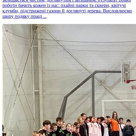
роботи бачить кожен із нас: охайні парки та сквери, квітучі
клумби, підстрижені газони й доглянуті дерева. Висловлюємо
щиру подяку праці ...