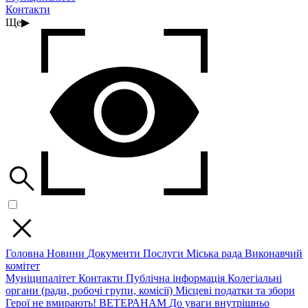
Контакти
Ще
▶
Головна
Новини
Документи
Послуги
Міська рада
Виконавчий
комітет
Муніципалітет
Контакти
Публічна інформація
Колегіальні
органи (ради, робочі групи, комісії)
Місцеві податки та збори
Герої не вмирають!
ВЕТЕРАНАМ
До уваги внутрішньо