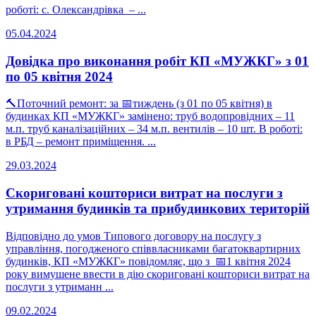
роботі: с. Олександрівка – ...
05.04.2024
Довідка про виконання робіт КП «МУЖКГ» з 01
по 05 квітня 2024
🔨Поточний ремонт: за 📅тиждень (з 01 по 05 квітня) в
будинках КП «МУЖКГ» замінено: труб водопровідних – 11
м.п. труб каналізаційних – 34 м.п. вентилів – 10 шт. В роботі:
в РБД – ремонт приміщення. ...
29.03.2024
Скориговані кошториси витрат на послуги з
утримання будинків та прибудинкових територій
Відповідно до умов Типового договору на послугу з
управління, погодженого співвласниками багатоквартирних
будинків, КП «МУЖКГ» повідомляє, що з 📅1 квітня 2024
року вимушене ввести в дію скориговані кошториси витрат на
послуги з утриманн ...
09.02.2024