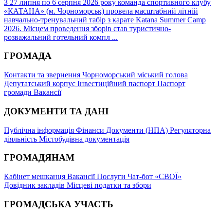
З 27 липня по 6 серпня 2026 року команда спортивного клубу
«КАТАНА» (м. Чорноморськ) провела масштабний літній
навчально-тренувальний табір з карате Katana Summer Camp
2026. Місцем проведення зборів став туристично-
розважальний готельний компл ...
ГРОМАДА
Контакти та звернення
Чорноморський міський голова
Депутатський корпус
Інвестиційний паспорт
Паспорт
громади
Вакансії
ДОКУМЕНТИ ТА ДАНІ
Публічна інформація
Фінанси
Документи (НПА)
Регуляторна
діяльність
Містобудівна документація
ГРОМАДЯНАМ
Кабінет мешканця
Вакансії
Послуги
Чат-бот «СВОЇ»
Довідник закладів
Місцеві податки та збори
ГРОМАДСЬКА УЧАСТЬ