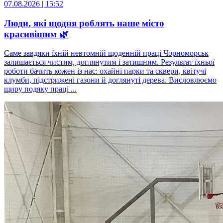
07.08.2026 | 15:52
Люди, які щодня роблять наше місто
красивішим 🌿
Саме завдяки їхній невтомній щоденній праці Чорноморськ
залишається чистим, доглянутим і затишним. Результат їхньої
роботи бачить кожен із нас: охайні парки та сквери, квітучі
клумби, підстрижені газони й доглянуті дерева. Висловлюємо
щиру подяку праці ...