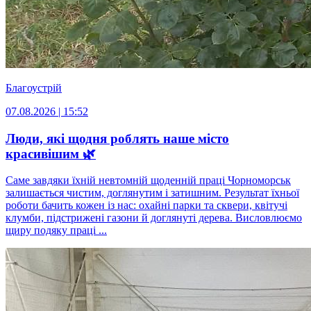
Благоустрій
07.08.2026 | 15:52
Люди, які щодня роблять наше місто
красивішим 🌿
Саме завдяки їхній невтомній щоденній праці Чорноморськ
залишається чистим, доглянутим і затишним. Результат їхньої
роботи бачить кожен із нас: охайні парки та сквери, квітучі
клумби, підстрижені газони й доглянуті дерева. Висловлюємо
щиру подяку праці ...