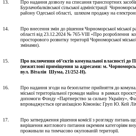
13.
Про надання дозволу на списання транспортних засобів,
Бурлачобалківської сільської адміністрації Чорноморс
району Одеської області, шляхом продажу на електрон
14.
Про внесення змін до рішення Чорноморської міської р
області від 23.12.2024 № 765-VIII «Про розроблення 
просторового розвитку території Чорноморської міської
змінами).
15.
Про включення об’єктів комунальної власності до 
(нежитлові приміщення за адресами: м. Чорноморськ
вул. Віталія Шума, 21/252-Н).
16.
Про надання згоди на безоплатне прийняття до комуна
міської територіальної громади майна в рамках проєкт
допомоги Фонду «Партнерство за сильну Україну», Фа
впроваджується організацією Кімонікс Груп Ю. Кей Лім
17.
Про затвердження рішення комісії з розгляду питань 
вирішення житлового питання окремим категоріям вну
проживали на тимчасово окупованій території.