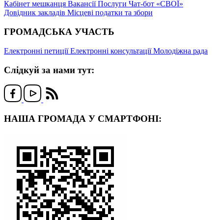
Кабінет мешканця
Вакансії
Послуги
Чат-бот «СВОЇ»
Довідник закладів
Місцеві податки та збори
ГРОМАДСЬКА УЧАСТЬ
Електронні петиції
Електронні консультації
Молодіжна рада
Слідкуй за нами тут:
НАША ГРОМАДА У СМАРТФОНІ: