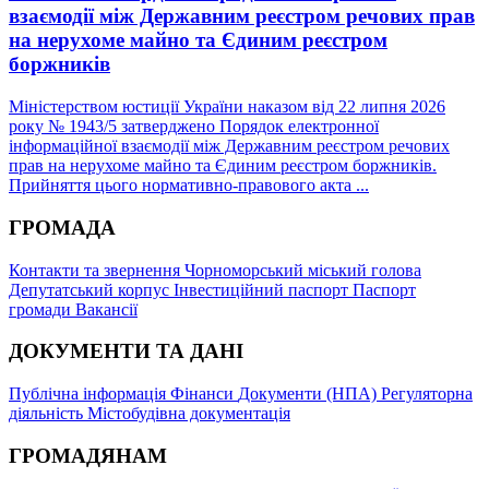
взаємодії між Державним реєстром речових прав
на нерухоме майно та Єдиним реєстром
боржників
Міністерством юстиції України наказом від 22 липня 2026
року № 1943/5 затверджено Порядок електронної
інформаційної взаємодії між Державним реєстром речових
прав на нерухоме майно та Єдиним реєстром боржників.
Прийняття цього нормативно-правового акта ...
ГРОМАДА
Контакти та звернення
Чорноморський міський голова
Депутатський корпус
Інвестиційний паспорт
Паспорт
громади
Вакансії
ДОКУМЕНТИ ТА ДАНІ
Публічна інформація
Фінанси
Документи (НПА)
Регуляторна
діяльність
Містобудівна документація
ГРОМАДЯНАМ