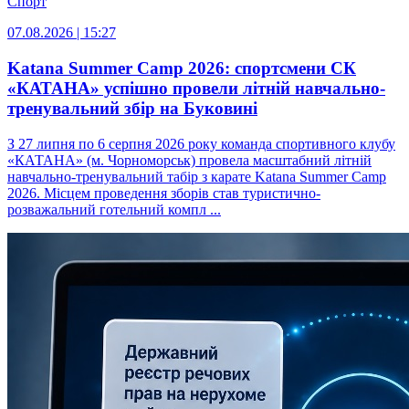
Спорт
07.08.2026 | 15:27
Katana Summer Camp 2026: спортсмени СК
«КАТАНА» успішно провели літній навчально-
тренувальний збір на Буковині
З 27 липня по 6 серпня 2026 року команда спортивного клубу
«КАТАНА» (м. Чорноморськ) провела масштабний літній
навчально-тренувальний табір з карате Katana Summer Camp
2026. Місцем проведення зборів став туристично-
розважальний готельний компл ...