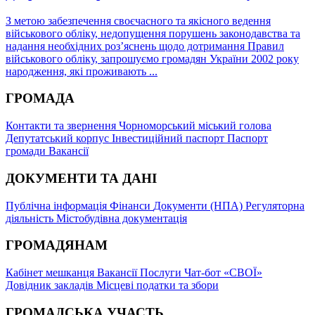
З метою забезпечення своєчасного та якісного ведення
військового обліку, недопущення порушень законодавства та
надання необхідних роз’яснень щодо дотримання Правил
військового обліку, запрошуємо громадян України 2002 року
народження, які проживають ...
ГРОМАДА
Контакти та звернення
Чорноморський міський голова
Депутатський корпус
Інвестиційний паспорт
Паспорт
громади
Вакансії
ДОКУМЕНТИ ТА ДАНІ
Публічна інформація
Фінанси
Документи (НПА)
Регуляторна
діяльність
Містобудівна документація
ГРОМАДЯНАМ
Кабінет мешканця
Вакансії
Послуги
Чат-бот «СВОЇ»
Довідник закладів
Місцеві податки та збори
ГРОМАДСЬКА УЧАСТЬ