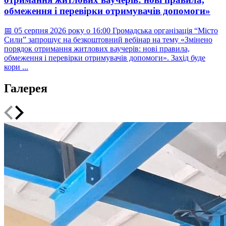
обмеження і перевірки отримувачів допомоги»
📅 05 серпня 2026 року о 16:00 Громадська організація “Місто
Сили” запрошує на безкоштовний вебінар на тему «Змінено
порядок отримання житлових ваучерів: нові правила,
обмеження і перевірки отримувачів допомоги». Захід буде
кори ...
Галерея