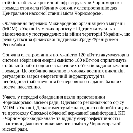
стійкість об’єкта критичної інфраструктури Чорноморська
громада отримала гібридну сонячну електростанцію для
Центральної насосної станції міста Чорноморськ.
Обладнання передано Міжнародною організацією з міграції
(МОМ) в Україні у межах проєкту «Підтримка зусиль з
відновлення у постраждалих від війни територій України», що
реалізується за фінансової підтримки Уряду Французької
Республіки.
Сонячна електростанція потужністю 120 кВт та акумуляторна
система зберігання енергії ємністю 180 кВт·год сприятимуть
стабільній роботі одного з ключових об’єктів водопостачання
громади. Це особливо важливо в умовах воєнних викликів,
регулярних загроз енергетичній інфраструктурі та
необхідності забезпечення безперервного надання базових
послуг населенню.
Участь у передачі обладнання взяли представники
Чорноморської міської ради, Одеського регіонального офісу
МОМ в Україні, Департаменту міжнародного співробітництва
та протоколу Одеської обласної державної адміністрації, КП
«Чорноморськводоканал» та відділу енергоефективності і
грантової діяльності виконавчого комітету Чорноморської
міської ради.