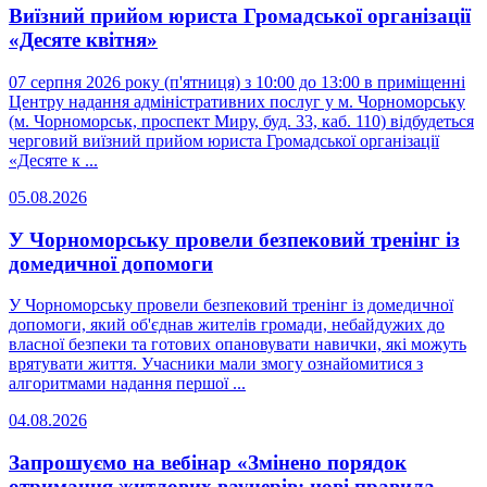
Виїзний прийом юриста Громадської організації
«Десяте квітня»
07 серпня 2026 року (п'ятниця) з 10:00 до 13:00 в приміщенні
Центру надання адміністративних послуг у м. Чорноморську
(м. Чорноморськ, проспект Миру, буд. 33, каб. 110) відбудеться
черговий виїзний прийом юриста Громадської організації
«Десяте к ...
05.08.2026
У Чорноморську провели безпековий тренінг із
домедичної допомоги
У Чорноморську провели безпековий тренінг із домедичної
допомоги, який об'єднав жителів громади, небайдужих до
власної безпеки та готових опановувати навички, які можуть
врятувати життя. Учасники мали змогу ознайомитися з
алгоритмами надання першої ...
04.08.2026
Запрошуємо на вебінар «Змінено порядок
отримання житлових ваучерів: нові правила,