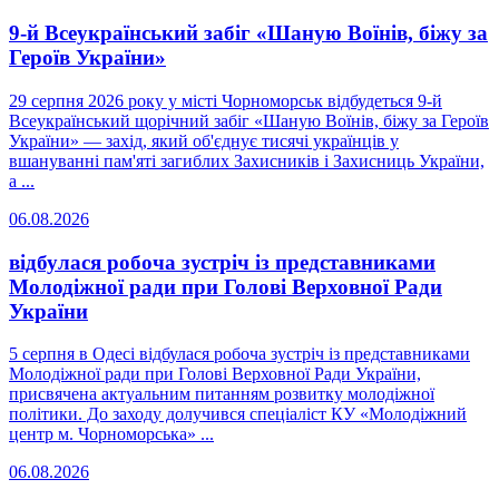
9-й Всеукраїнський забіг «Шаную Воїнів, біжу за
Героїв України»
29 серпня 2026 року у місті Чорноморськ відбудеться 9-й
Всеукраїнський щорічний забіг «Шаную Воїнів, біжу за Героїв
України» — захід, який об'єднує тисячі українців у
вшануванні пам'яті загиблих Захисників і Захисниць України,
а ...
06.08.2026
відбулася робоча зустріч із представниками
Молодіжної ради при Голові Верховної Ради
України
5 серпня в Одесі відбулася робоча зустріч із представниками
Молодіжної ради при Голові Верховної Ради України,
присвячена актуальним питанням розвитку молодіжної
політики. До заходу долучився спеціаліст КУ «Молодіжний
центр м. Чорноморська» ...
06.08.2026