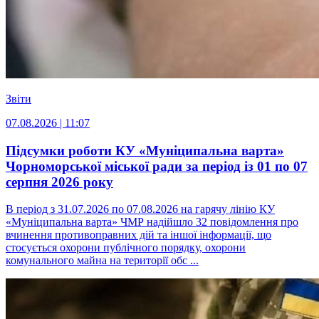
Звіти
07.08.2026 | 11:07
Підсумки роботи КУ «Муніципальна варта»
Чорноморської міської ради за період із 01 по 07
серпня 2026 року
В період з 31.07.2026 по 07.08.2026 на гарячу лінію КУ
«Муніципальна варта» ЧМР надійшло 32 повідомлення про
вчинення противоправних дій та іншої інформації, що
стосується охорони публічного порядку, охорони
комунального майна на території обс ...