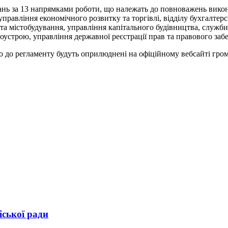
ань за 13 напрямками роботи, що належать до повноважень викон
правління економічного розвитку та торгівлі, відділу бухгалтерсь
 та містобудування, управління капітального будівництва, служби
оустрою, управління державної реєстрації прав та правового забе
но до регламенту будуть оприлюднені на офіційному вебсайті гро
іської ради