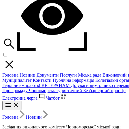
Головна
Новини
Документи
Послуги
Міська рада
Виконавчий к
Муніципалітет
Контакти
Публічна інформація
Колегіальні орган
Герої не вмирають!
ВЕТЕРАНАМ
До уваги внутрішньо перемі
Про громаду
Чорноморськ туристичний
Безбар’єрний простір
Електронна черга
Чатбот
Головна
Новини
Засідання виконавчого комітету Чорноморської міської ради