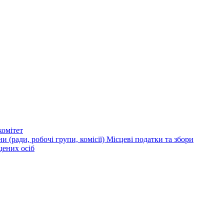
омітет
и (ради, робочі групи, комісії)
Місцеві податки та збори
щених осіб