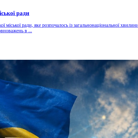
іської ради
ої міської ради, яке розпочалось із загальнонаціональної хвилин
вноважень в ...