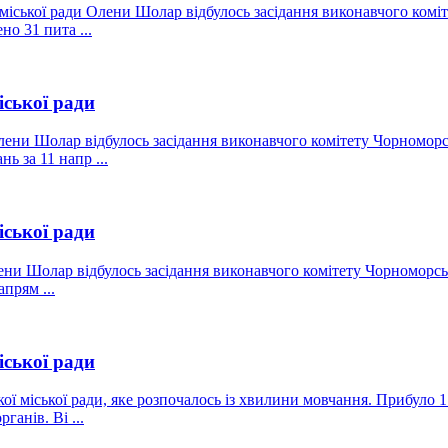
міської ради Олени Шолар відбулось засідання виконавчого коміте
о 31 пита ...
іської ради
лени Шолар відбулось засідання виконавчого комітету Чорноморсь
ь за 11 напр ...
іської ради
ени Шолар відбулось засідання виконавчого комітету Чорноморськ
прям ...
іської ради
ої міської ради, яке розпочалось із хвилини мовчання. Прибуло 1
анів. Ві ...