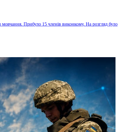
и мовчання. Прибуло 15 членів виконкому. На розгляд було