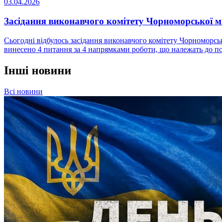
03.04.2026
Засідання виконавчого комітету Чорноморської м
Сьогодні відбулось засідання виконавчого комітету Чорноморськ
винесено 4 питання за 4 напрямками роботи, що належать до по
Інші новини
Всі новини