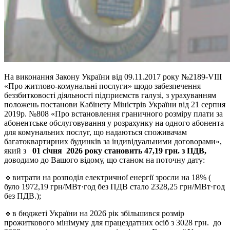
На виконання Закону України від 09.11.2017 року №2189-VIII
«Про житлово-комунальні послуги» щодо забезпечення
беззбитковості діяльності підприємств галузі, з урахуванням
положень постанови Кабінету Міністрів України від 21 серпня
2019р. №808 «Про встановлення граничного розміру плати за
абонентське обслуговування у розрахунку на одного абонента
для комунальних послуг, що надаються споживачам
багатоквартирних будинків за індивідуальними договорами»,
який з
01 січня 2026 року становить 47,19 грн. з ПДВ,
доводимо до Вашого відому, що станом на поточну дату:
🔹витрати на розподіл електричної енергії зросли на 18% (
було 1972,19 грн/МВт·год без ПДВ стало 2328,25 грн/МВт·год
без ПДВ.);
🔹в бюджеті України на 2026 рік збільшився розмір
прожиткового мінімуму для працездатних осіб з 3028 грн. до