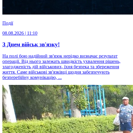
Події
08.08.2026 | 11:10
З Днем військ зв'язку!
На полі бою надійний зв'язок нерідко визначає результат
операції. Від нього залежать швидкість ухвалення рішень,
злагодженість дій військових, їхня безпека та збереження
життя. Саме військові зв'язківці щодня забезпечують
безперебійну комунікацію, ...