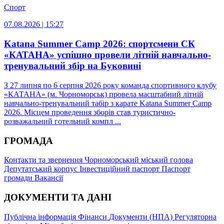
Спорт
07.08.2026 | 15:27
Katana Summer Camp 2026: спортсмени СК
«КАТАНА» успішно провели літній навчально-
тренувальний збір на Буковині
З 27 липня по 6 серпня 2026 року команда спортивного клубу
«КАТАНА» (м. Чорноморськ) провела масштабний літній
навчально-тренувальний табір з карате Katana Summer Camp
2026. Місцем проведення зборів став туристично-
розважальний готельний компл ...
ГРОМАДА
Контакти та звернення
Чорноморський міський голова
Депутатський корпус
Інвестиційний паспорт
Паспорт
громади
Вакансії
ДОКУМЕНТИ ТА ДАНІ
Публічна інформація
Фінанси
Документи (НПА)
Регуляторна