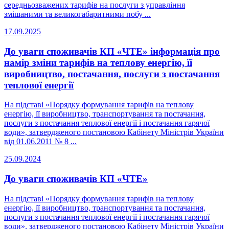
середньозважених тарифів на послуги з управління
змішаними та великогабаритними побу ...
17.09.2025
До уваги споживачів КП «ЧТЕ» інформація про
намір зміни тарифів на теплову енергію, її
виробництво, постачання, послуги з постачання
теплової енергії
На підставі «Порядку формування тарифів на теплову
енергію, її виробництво, транспортування та постачання,
послуги з постачання теплової енергії і постачання гарячої
води», затвердженого постановою Кабінету Міністрів України
від 01.06.2011 № 8 ...
25.09.2024
До уваги споживачів КП «ЧТЕ»
На підставі «Порядку формування тарифів на теплову
енергію, її виробництво, транспортування та постачання,
послуги з постачання теплової енергії і постачання гарячої
води», затвердженого постановою Кабінету Міністрів України