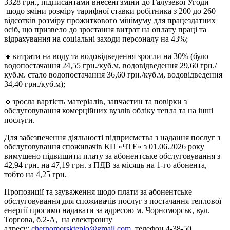
3328 грн., підписантами внесені зміни до Галузевої Угоди
щодо зміни розміру тарифної ставки робітника з 200 до 260
відсотків розміру прожиткового мінімуму для працездатних
осіб, що призвело до зростання витрат на оплату праці та
відрахування на соціальні заходи персоналу на 43%;
🔹витрати на воду та водовідведення зросли на 30% (було
водопостачання 24,55 грн./куб.м, водовідведення 29,60 грн./
куб.м. стало водопостачання 36,60 грн./куб.м, водовідведення
34,40 грн./куб.м);
🔹зросла вартість матеріалів, запчастин та повірки з
обслуговування комерційних вузлів обліку тепла та на інші
послуги.
Для забезпечення діяльності підприємства з надання послуг з
обслуговування споживачів КП «ЧТЕ» з 01.06.2026 року
вимушено підвищити плату за абонентське обслуговування з
42,94 грн. на 47,19 грн.
з ПДВ за місяць на 1-го абонента,
тобто на 4,25 грн.
Пропозиції та зауваження щодо плати за абонентське
обслуговування для споживачів послуг з постачання теплової
енергії просимо надавати за адресою м. Чорноморськ, вул.
Торгова, б.2-А, на електронну
адресу:
chernomorskteplo@gmail.com
, телефон 4-38-50