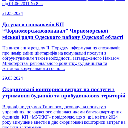
від 01.06.2011 № 8 ...
21.05.2024
До уваги споживачів КП
“Чорноморськводоканал” Чорноморської
міської ради Одеського району Одеської області
На виконання розділу II Порядку інформування споживачів
про намір зміни цін/тарифів на комунальні послуги з
обґрунтуванням такої необхідності, затвердженого Наказом
Міністерства регіонального розвитку, будівництва та
житлово-комунального госпо ...
29.03.2024
Скориговані кошториси витрат на послуги з
утримання будинків та прибудинкових територій
Відповідно до умов Типового договору на послугу з
управління, погодженого співвласниками багатоквартирних
будинків, КП «МУЖКГ» повідомляє, що з 📅1 квітня 2024
року вимушене ввести в дію скориговані кошториси витрат на
послуги з утриманн ...