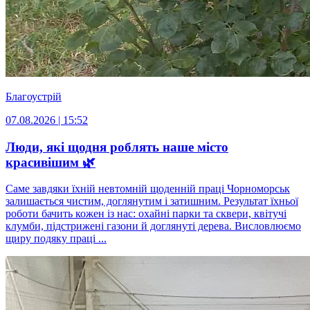
Благоустрій
07.08.2026 | 15:52
Люди, які щодня роблять наше місто
красивішим 🌿
Саме завдяки їхній невтомній щоденній праці Чорноморськ
залишається чистим, доглянутим і затишним. Результат їхньої
роботи бачить кожен із нас: охайні парки та сквери, квітучі
клумби, підстрижені газони й доглянуті дерева. Висловлюємо
щиру подяку праці ...