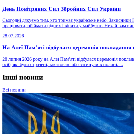
День Повітряних Сил Збройних Сил України
Сьогодні дякуємо тим, хто тримає українське небо. Захисники
працювати, обіймати рідних і вірити у майбутнє. Нехай вам виста
28.07.2026
На Алеї Пам’яті відбулася церемонія покладання 
28 липня 2026 року на Алеї Пам’яті відбулася церемонія покла
осіб, які були страчені, закатовані або загинули в полоні. ...
Інші новини
Всі новини