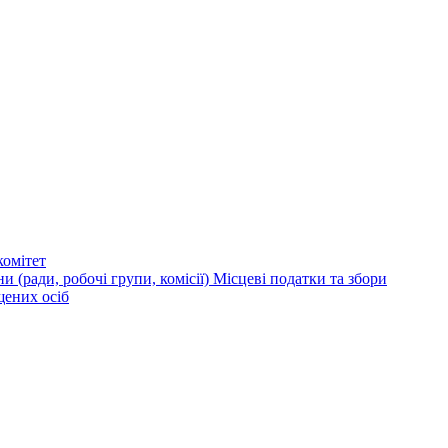
омітет
и (ради, робочі групи, комісії)
Місцеві податки та збори
щених осіб