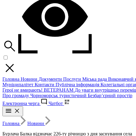
Головна
Новини
Документи
Послуги
Міська рада
Виконавчий к
Муніципалітет
Контакти
Публічна інформація
Колегіальні орган
Герої не вмирають!
ВЕТЕРАНАМ
До уваги внутрішньо перемі
Про громаду
Чорноморськ туристичний
Безбар’єрний простір
Електронна черга
Чатбот
Головна
Новини
Бурлача Балка відзначає 226-ту річницю з дня заснування села