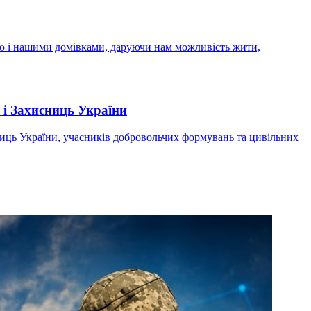
ою і нашими домівками, даруючи нам можливість жити,
 і Захисниць України
сниць України, учасників добровольчих формувань та цивільних