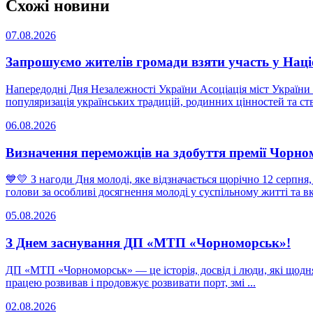
Схожі новини
07.08.2026
Запрошуємо жителів громади взяти участь у Н
Напередодні Дня Незалежності України Асоціація міст Украї
популяризація українських традицій, родинних цінностей та ств
06.08.2026
Визначення переможців на здобуття премії Чорно
💙💛 З нагоди Дня молоді, яке відзначається щорічно 12 серпня
голови за особливі досягнення молоді у суспільному житті та вкл
05.08.2026
З Днем заснування ДП «МТП «Чорноморськ»!
ДП «МТП «Чорноморськ» — це історія, досвід і люди, які щодня
працею розвивав і продовжує розвивати порт, змі ...
02.08.2026