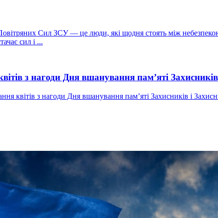
 Повітряних Сил ЗСУ — це люди, які щодня стоять між небезпек
чає сил і ...
квітів з нагоди Дня вшанування пам’яті Захисників
дання квітів з нагоди Дня вшанування пам’яті Захисників і Захи