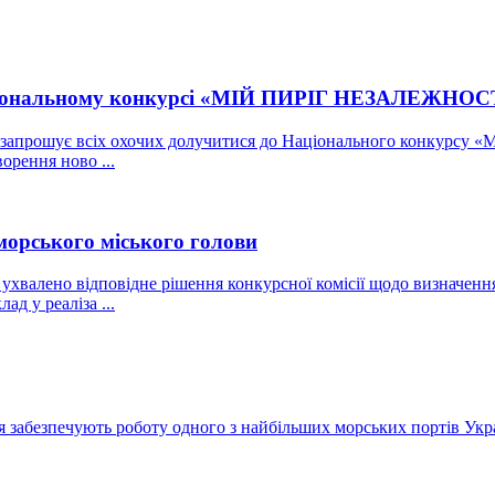
аціональному конкурсі «МІЙ ПИРІГ НЕЗАЛЕЖНОСТ
ни запрошує всіх охочих долучитися до Національного конкурс
орення ново ...
морського міського голови
, ухвалено відповідне рішення конкурсної комісії щодо визначен
ад у реаліза ...
 забезпечують роботу одного з найбільших морських портів Укра