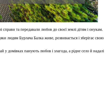
і справи та передавали любов до своєї землі дітям і онукам.
яки людям Бурлача Балка живе, розвивається і зберігає свою
й у домівках панують любов і злагода, а рідне село й надалі