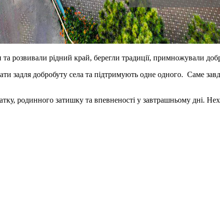
и та розвивали рідний край, берегли традиції, примножували добр
ти задля добробуту села та підтримують одне одного. Саме завд
атку, родинного затишку та впевненості у завтрашньому дні. Неха