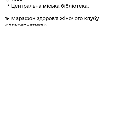
📍 Центральна міська бібліотека.
💚 Марафон здоров’я жіночого клубу
«Альтернатива»
🌸 Під назвою «Вдихаєш щастя — видихай
добро»
🕙 10:00–11:00
📍 Центральна міська бібліотека.
📚
06 червня (субота)
🗣 Засідання круглого столу
📖 «Українська книга на Одещині: бібліотеки,
конкурси, стратегія розвитку читання»
🕑 14:00.
💻 Онлайн-формат. на базі Бочманівської
бібліотеки-філії Комунальної установи
«Публічна бібліотека імені Євгена Чикаленка