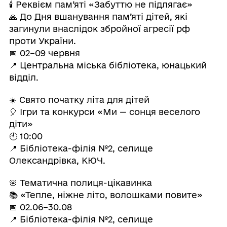
🕯 Реквієм пам’яті «Забуттю не підлягає»
🙏 До Дня вшанування пам’яті дітей, які
загинули внаслідок збройної агресії рф
проти України.
📅 02–09 червня
📍 Центральна міська бібліотека, юнацький
відділ.
☀️ Свято початку літа для дітей
🎈 Ігри та конкурси «Ми — сонця веселого
діти»
🕙 10:00
📍 Бібліотека-філія №2, селище
Олександрівка, КЮЧ.
🌸 Тематична полиця-цікавинка
📚 «Тепле, ніжне літо, волошками повите»
📅 02.06–30.08
📍 Бібліотека-філія №2, селище