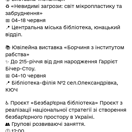
♻️ «Невидимі загрози: світ мікропластику та
забруднення»
📅 04–18 червня
📍 Центральна міська бібліотека, юнацький
відділ.
📚 Ювілейна виставка «Борчиня з інститутом
рабства»
✨ До 215-річчя від дня народження Гаррієт
Бічер-Стоу.
📅 04–10 червня
📍 Бібліотека-філія №2 сел.Олександрівка,
КЮЧ
♿ Проєкт «Безбар’єрна бібліотека» Проєкт з
реалізації національної стратегії зі створення
безбар’єрного простору в Україні.
👥 Групові розвиваючі заняття.
🕛 12:00