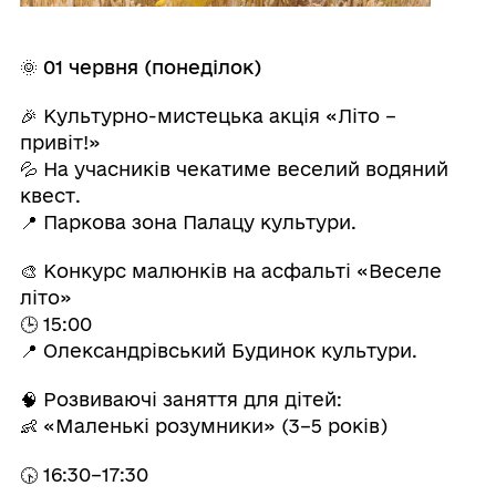
🌞
01 червня (понеділок)
🎉 Культурно-мистецька акція «Літо –
привіт!»
💦 На учасників чекатиме веселий водяний
квест.
📍 Паркова зона Палацу культури.
🎨 Конкурс малюнків на асфальті «Веселе
літо»
🕒 15:00
📍 Олександрівський Будинок культури.
🧠 Розвиваючі заняття для дітей:
👶 «Маленькі розумники» (3–5 років)
🕟 16:30–17:30